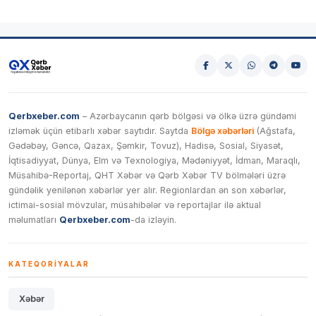
Qerbxeber.com
– Azərbaycanın qərb bölgəsi və ölkə üzrə gündəmi
izləmək üçün etibarlı xəbər saytıdır. Saytda
Bölgə xəbərləri
(Ağstafa,
Gədəbəy, Gəncə, Qazax, Şəmkir, Tovuz), Hadisə, Sosial, Siyasət,
İqtisadiyyat, Dünya, Elm və Texnologiya, Mədəniyyət, İdman, Maraqlı,
Müsahibə-Reportaj, QHT Xəbər və Qərb Xəbər TV bölmələri üzrə
gündəlik yenilənən xəbərlər yer alır. Regionlardan ən son xəbərlər,
ictimai-sosial mövzular, müsahibələr və reportajlar ilə aktual
məlumatları
Qerbxeber.com
-da izləyin.
KATEQORIYALAR
Xəbər