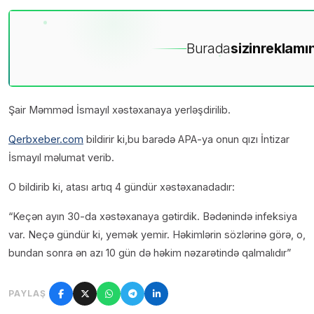
Burada
sizin
reklamın
Şair Məmməd İsmayıl xəstəxanaya yerləşdirilib.
Qerbxeber.com
bildirir ki,bu barədə APA-ya onun qızı İntizar
İsmayıl məlumat verib.
O bildirib ki, atası artıq 4 gündür xəstəxanadadır:
“Keçən ayın 30-da xəstəxanaya gətirdik. Bədənində infeksiya
var. Neçə gündür ki, yemək yemir. Həkimlərin sözlərinə görə, o,
bundan sonra ən azı 10 gün də həkim nəzarətində qalmalıdır”
PAYLAŞ