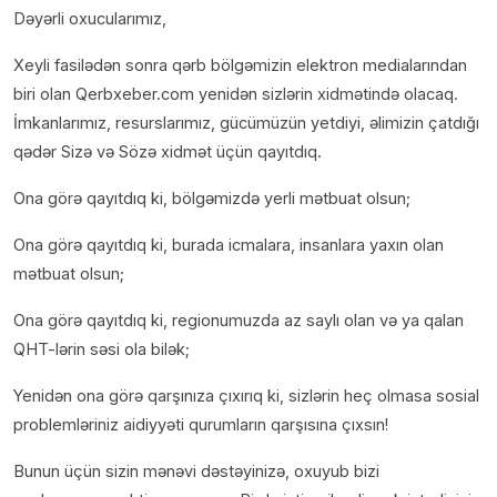
Dəyərli oxucularımız,
Xeyli fasilədən sonra qərb bölgəmizin elektron medialarından
biri olan Qerbxeber.com yenidən sizlərin xidmətində olacaq.
İmkanlarımız, resurslarımız, gücümüzün yetdiyi, əlimizin çatdığı
qədər Sizə və Sözə xidmət üçün qayıtdıq.
Ona görə qayıtdıq ki, bölgəmizdə yerli mətbuat olsun;
Ona görə qayıtdıq ki, burada icmalara, insanlara yaxın olan
mətbuat olsun;
Ona görə qayıtdıq ki, regionumuzda az saylı olan və ya qalan
QHT-lərin səsi ola bilək;
Yenidən ona görə qarşınıza çıxırıq ki, sizlərin heç olmasa sosial
problemləriniz aidiyyəti qurumların qarşısına çıxsın!
Bunun üçün sizin mənəvi dəstəyinizə, oxuyub bizi