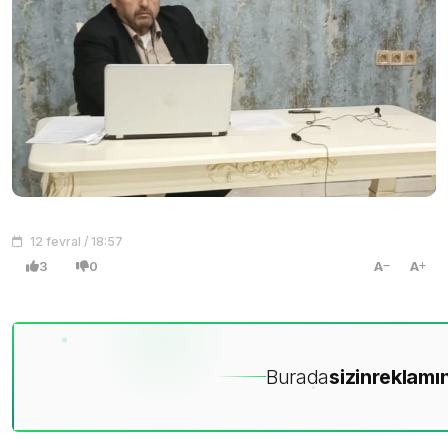
12 fevral / 18:57
3
0
A
A
Burada
sizin
reklamın