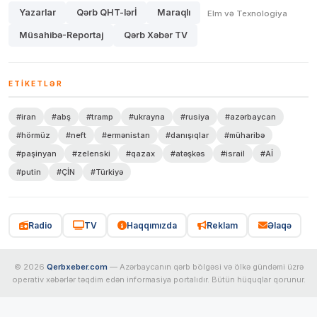
Yazarlar
Qərb QHT-lərİ
Maraqlı
Elm və Texnologiya
Müsahibə-Reportaj
Qərb Xəbər TV
ETIKETLƏR
#iran
#abş
#tramp
#ukrayna
#rusiya
#azərbaycan
#hörmüz
#neft
#ermənistan
#danışıqlar
#müharibə
#paşinyan
#zelenski
#qazax
#atəşkəs
#israil
#Aİ
#putin
#ÇİN
#Türkiyə
Radio
TV
Haqqımızda
Reklam
Əlaqə
© 2026
Qerbxeber.com
— Azərbaycanın qərb bölgəsi və ölkə gündəmi üzrə
operativ xəbərlər təqdim edən informasiya portalıdır. Bütün hüquqlar qorunur.