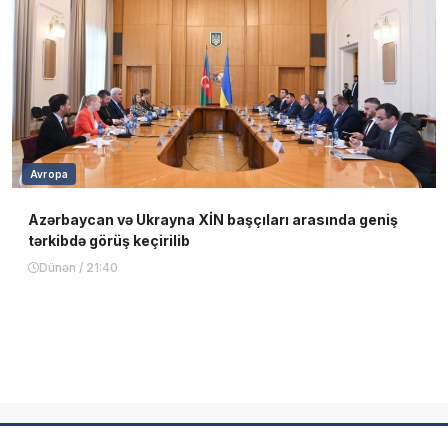
Avropa
Azərbaycan və Ukrayna XİN başçıları arasında geniş
tərkibdə görüş keçirilib
Dünən / 21:40