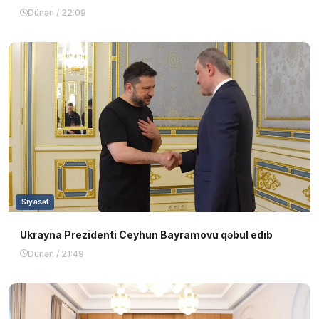
Dünən / 22:09
Siyasət
Ukrayna Prezidenti Ceyhun Bayramovu qəbul edib
Dünən / 21:49