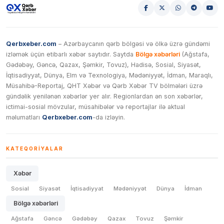
Qerbxeber.com
– Azərbaycanın qərb bölgəsi və ölkə üzrə gündəmi
izləmək üçün etibarlı xəbər saytıdır. Saytda
Bölgə xəbərləri
(Ağstafa,
Gədəbəy, Gəncə, Qazax, Şəmkir, Tovuz), Hadisə, Sosial, Siyasət,
İqtisadiyyat, Dünya, Elm və Texnologiya, Mədəniyyət, İdman, Maraqlı,
Müsahibə-Reportaj, QHT Xəbər və Qərb Xəbər TV bölmələri üzrə
gündəlik yenilənən xəbərlər yer alır. Regionlardan ən son xəbərlər,
ictimai-sosial mövzular, müsahibələr və reportajlar ilə aktual
məlumatları
Qerbxeber.com
-da izləyin.
KATEQORIYALAR
Xəbər
Sosial
Siyasət
İqtisadiyyat
Mədəniyyət
Dünya
İdman
Bölgə xəbərləri
Ağstafa
Gəncə
Gədəbəy
Qazax
Tovuz
Şəmkir