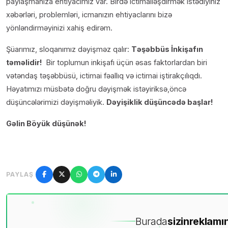
paylaşmanıza ehtiyacımız var. Birdə ictimailəşdirmək istədiyiniz
xəbərləri, problemləri, icmanızın ehtiyaclarını bizə
yönləndirməyinizi xahiş edirəm.
Şüarımız, sloqanımız dəyişməz qalır:
Təşəbbüs İnkişafın
təməlidir!
Bir toplumun inkişafı üçün əsas faktorlardan biri
vətəndaş təşəbbüsü, ictimai fəallıq və ictimai iştirakçılıqdı.
Həyatımızı müsbətə doğru dəyişmək istəyiriksə,öncə
düşüncələrimizi dəyişməliyik.
Dəyişiklik düşüncədə başlar!
Gəlin Böyük düşünək!
PAYLAŞ
Burada
sizin
reklamın