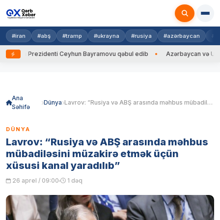
#iran
#abş
#tramp
#ukrayna
#rusiya
#azərbaycan
#h
ayna Prezidenti Ceyhun Bayramovu qəbul edib
Azərbaycan və Ukrayna X
Skip
to
content
Ana
Dünya
Lavrov: “Rusiya və ABŞ arasında məhbus mübadiləsini müzakirə etmək üçün xüsusi kanal yaradılıb”
Səhifə
DÜNYA
Lavrov: “Rusiya və ABŞ arasında məhbus
mübadiləsini müzakirə etmək üçün
xüsusi kanal yaradılıb”
26 aprel / 09:00
1 dəq