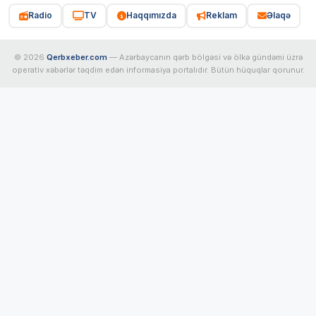
Radio
TV
Haqqımızda
Reklam
Əlaqə
© 2026
Qerbxeber.com
— Azərbaycanın qərb bölgəsi və ölkə gündəmi üzrə
operativ xəbərlər təqdim edən informasiya portalıdır. Bütün hüquqlar qorunur.