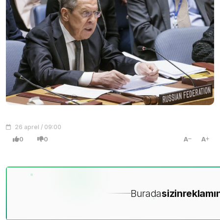
26 aprel / 09:00
0
0
A
A
Burada
sizin
reklamın