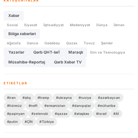
KATEQORIYALAR
Xəbər
Sosial
Siyasət
İqtisadiyyat
Mədəniyyət
Dünya
İdman
Bölgə xəbərləri
Ağstafa
Gəncə
Gədəbəy
Qazax
Tovuz
Şəmkir
Yazarlar
Qərb QHT-lərİ
Maraqlı
Elm və Texnologiya
Müsahibə-Reportaj
Qərb Xəbər TV
ETIKETLƏR
#iran
#abş
#tramp
#ukrayna
#rusiya
#azərbaycan
#hörmüz
#neft
#ermənistan
#danışıqlar
#müharibə
#paşinyan
#zelenski
#qazax
#atəşkəs
#israil
#Aİ
#putin
#ÇİN
#Türkiyə