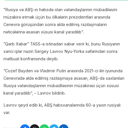
“Rusiya və ABŞ-ın həbsdə olan vətəndaşlarının mübadiləsini
müzakirə etmək üçün bu ölkələrin prezidentləri arasında
Cenevrə görüşündən sonra əldə edilmiş razılaşmaların
nəticələrinə əsasən xüsusi kanal yaradılıb”.
“Qərb Xəbər” TASS-a istinadən xəbər verir ki, bunu Rusiyanın
xarici işlər naziri Sergey Lavrov Nyu-Yorka səfərindən sonra
mətbuat konfransında deyib.
“Cozef Bayden və Vladimir Putin arasında 2021-ci ilin iyununda
Cenevrədə ​əldə edilmiş razılaşmaya əsasən, ABŞ-da saxlanılan
Rusiya vətəndaşlarının mübadiləsinin müzakirəsi üçün xüsusi
kanal yaradılıb”, – Lavrov bildirib.
Lavrov qeyd edib ki, ABŞ həbsxanalarında 60-a yaxın rusiyalı
var.