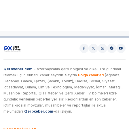
Qerbxeber.com
– Azərbaycanın qərb bölgəsi və ölkə üzrə gündəmi
izləmək üçün etibarlı xəbər saytıdır. Saytda
Bölgə xəbərləri
(Ağstafa,
Gədəbəy, Gəncə, Qazax, Şəmkir, Tovuz), Hadisə, Sosial, Siyasət,
İqtisadiyyat, Dünya, Elm və Texnologiya, Mədəniyyət, İdman, Maraqlı,
Müsahibə-Reportaj, QHT Xəbər və Qərb Xəbər TV bölmələri üzrə
gündəlik yenilənən xəbərlər yer alır. Regionlardan ən son xəbərlər,
ictimai-sosial mövzular, müsahibələr və reportajlar ilə aktual
məlumatları
Qerbxeber.com
-da izləyin.