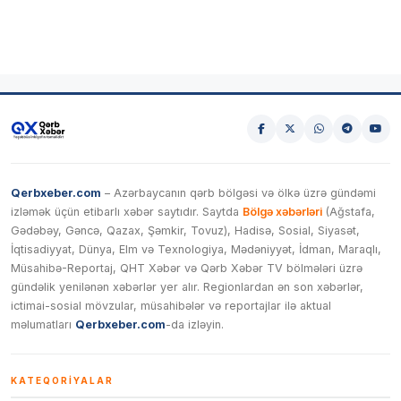
Qerbxeber.com
– Azərbaycanın qərb bölgəsi və ölkə üzrə gündəmi
izləmək üçün etibarlı xəbər saytıdır. Saytda
Bölgə xəbərləri
(Ağstafa,
Gədəbəy, Gəncə, Qazax, Şəmkir, Tovuz), Hadisə, Sosial, Siyasət,
İqtisadiyyat, Dünya, Elm və Texnologiya, Mədəniyyət, İdman, Maraqlı,
Müsahibə-Reportaj, QHT Xəbər və Qərb Xəbər TV bölmələri üzrə
gündəlik yenilənən xəbərlər yer alır. Regionlardan ən son xəbərlər,
ictimai-sosial mövzular, müsahibələr və reportajlar ilə aktual
məlumatları
Qerbxeber.com
-da izləyin.
KATEQORIYALAR