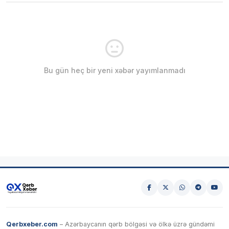
Bu gün heç bir yeni xəbər yayımlanmadı
Qerbxeber.com
– Azərbaycanın qərb bölgəsi və ölkə üzrə gündəmi