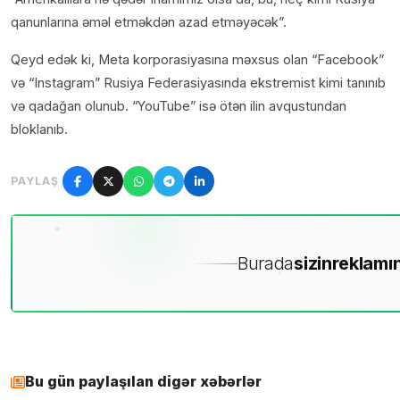
qanunlarına əməl etməkdən azad etməyəcək”.
Qeyd edək ki, Meta korporasiyasına məxsus olan “Facebook”
və “Instagram” Rusiya Federasiyasında ekstremist kimi tanınıb
və qadağan olunub. “YouTube” isə ötən ilin avqustundan
bloklanıb.
PAYLAŞ
Burada
sizin
reklamın
Bu gün paylaşılan digər xəbərlər