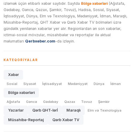
izləmək üçün etibarlı xəbər saytıdır. Saytda
Bölgə xəbərləri
(Ağstafa,
Gədəbəy, Gəncə, Qazax, Şəmkir, Tovuz), Hadisə, Sosial, Siyasət,
İqtisadiyyat, Dünya, Elm və Texnologiya, Mədəniyyət, İdman, Maraqlı,
Müsahibə-Reportaj, QHT Xəbər və Qərb Xəbər TV bölmələri üzrə
gündəlik yenilənən xəbərlər yer alır. Regionlardan ən son xəbərlər,
ictimai-sosial mövzular, müsahibələr və reportajlar ilə aktual
məlumatları
Qerbxeber.com
-da izləyin.
KATEQORIYALAR
Xəbər
Sosial
Siyasət
İqtisadiyyat
Mədəniyyət
Dünya
İdman
Bölgə xəbərləri
Ağstafa
Gəncə
Gədəbəy
Qazax
Tovuz
Şəmkir
Yazarlar
Qərb QHT-lərİ
Maraqlı
Elm və Texnologiya
Müsahibə-Reportaj
Qərb Xəbər TV