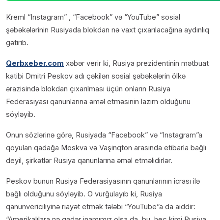
Kreml “Instagram” , “Facebook” və “YouTube” sosial
şəbəkələrinin Rusiyada blokdan nə vaxt çıxarılacağına aydınlıq
gətirib.
Qerbxeber.com
xəbər verir ki, Rusiya prezidentinin mətbuat
katibi Dmitri Peskov adı çəkilən sosial şəbəkələrin ölkə
ərazisində blokdan çıxarılması üçün onların Rusiya
Federasiyası qanunlarına əməl etməsinin lazım olduğunu
söyləyib.
Onun sözlərinə görə, Rusiyada “Facebook” və “Instagram”a
qoyulan qadağa Moskva və Vaşinqton arasında etibarla bağlı
deyil, şirkətlər Rusiya qanunlarına əməl etməlidirlər.
Peskov bunun Rusiya Federasiyasının qanunlarının icrası ilə
bağlı olduğunu söyləyib. O vurğulayıb ki, Rusiya
qanunvericiliyinə riayət etmək tələbi “YouTube”a da aiddir:
“Amerikalılara nə qədər inamımız olsa da, bu, heç kimi Rusiya