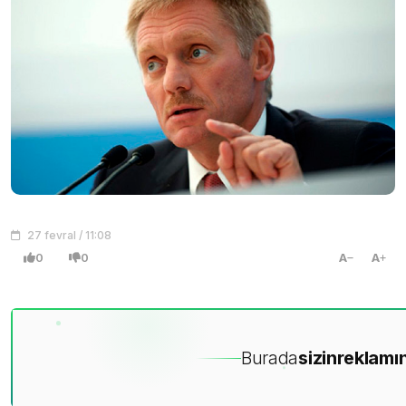
27 fevral / 11:08
0
0
A
A
Burada
sizin
reklamın