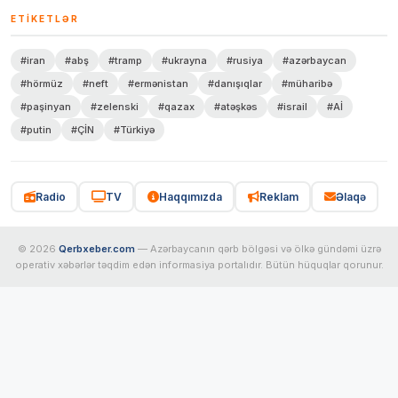
ETIKETLƏR
#iran
#abş
#tramp
#ukrayna
#rusiya
#azərbaycan
#hörmüz
#neft
#ermənistan
#danışıqlar
#müharibə
#paşinyan
#zelenski
#qazax
#atəşkəs
#israil
#Aİ
#putin
#ÇİN
#Türkiyə
Radio
TV
Haqqımızda
Reklam
Əlaqə
© 2026
Qerbxeber.com
— Azərbaycanın qərb bölgəsi və ölkə gündəmi üzrə
operativ xəbərlər təqdim edən informasiya portalıdır. Bütün hüquqlar qorunur.