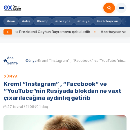
#iran
#abş
#tramp
#ukrayna
#rusiya
#azərbaycan
#h
rayna Prezidenti Ceyhun Bayramovu qəbul edib
Azərbaycan və Ukrayna
Skip
to
content
Ana
Dünya
Kreml “Instagram” , “Facebook” və “YouTube”nin Rusiyada blokdan nə vaxt çıxarılacağına aydınlıq gətirib
Səhifə
DÜNYA
Kreml “Instagram” , “Facebook” və
“YouTube”nin Rusiyada blokdan nə vaxt
çıxarılacağına aydınlıq gətirib
27 fevral / 11:08
1 dəq