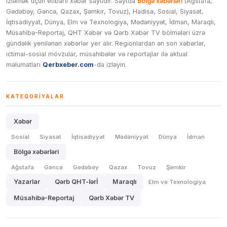
izləmək üçün etibarlı xəbər saytıdır. Saytda
Bölgə xəbərləri
(Ağstafa,
Gədəbəy, Gəncə, Qazax, Şəmkir, Tovuz), Hadisə, Sosial, Siyasət,
İqtisadiyyat, Dünya, Elm və Texnologiya, Mədəniyyət, İdman, Maraqlı,
Müsahibə-Reportaj, QHT Xəbər və Qərb Xəbər TV bölmələri üzrə
gündəlik yenilənən xəbərlər yer alır. Regionlardan ən son xəbərlər,
ictimai-sosial mövzular, müsahibələr və reportajlar ilə aktual
məlumatları
Qerbxeber.com
-da izləyin.
KATEQORIYALAR
Xəbər
Sosial
Siyasət
İqtisadiyyat
Mədəniyyət
Dünya
İdman
Bölgə xəbərləri
Ağstafa
Gəncə
Gədəbəy
Qazax
Tovuz
Şəmkir
Yazarlar
Qərb QHT-lərİ
Maraqlı
Elm və Texnologiya
Müsahibə-Reportaj
Qərb Xəbər TV