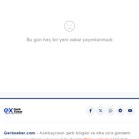
Bu gün heç bir yeni xəbər yayımlanmadı
Qerbxeber.com
– Azərbaycanın qərb bölgəsi və ölkə üzrə gündəmi