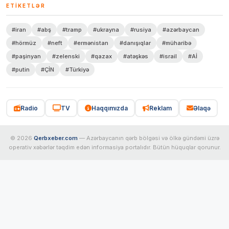
ETIKETLƏR
#iran
#abş
#tramp
#ukrayna
#rusiya
#azərbaycan
#hörmüz
#neft
#ermənistan
#danışıqlar
#müharibə
#paşinyan
#zelenski
#qazax
#atəşkəs
#israil
#Aİ
#putin
#ÇİN
#Türkiyə
Radio
TV
Haqqımızda
Reklam
Əlaqə
© 2026
Qerbxeber.com
— Azərbaycanın qərb bölgəsi və ölkə gündəmi üzrə
operativ xəbərlər təqdim edən informasiya portalıdır. Bütün hüquqlar qorunur.