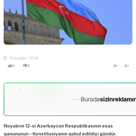
12 noyabr / 11:30
0
0
A
A
Burada
sizin
reklamın
Noyabrın 12-si Azərbaycan Respublikasının əsas
qanununun – Konstitusiyanın qəbul edildiyi gündür.