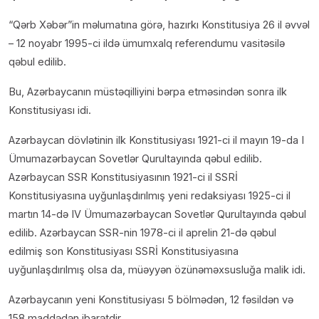
“Qərb Xəbər”in məlumatına görə, hazırkı Konstitusiya 26 il əvvəl
– 12 noyabr 1995-ci ildə ümumxalq referendumu vasitəsilə
qəbul edilib.
Bu, Azərbaycanın müstəqilliyini bərpa etməsindən sonra ilk
Konstitusiyası idi.
Azərbaycan dövlətinin ilk Konstitusiyası 1921-ci il mayın 19-da I
Ümumazərbaycan Sovetlər Qurultayında qəbul edilib.
Azərbaycan SSR Konstitusiyasının 1921-ci il SSRİ
Konstitusiyasına uyğunlaşdırılmış yeni redaksiyası 1925-ci il
martın 14-də IV Ümumazərbaycan Sovetlər Qurultayında qəbul
edilib. Azərbaycan SSR-nin 1978-ci il aprelin 21-də qəbul
edilmiş son Konstitusiyası SSRİ Konstitusiyasına
uyğunlaşdırılmış olsa da, müəyyən özünəməxsusluğa malik idi.
Azərbaycanın yeni Konstitusiyası 5 bölmədən, 12 fəsildən və
158 maddədən ibarətdir.