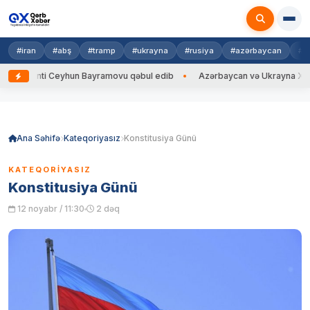
#iran
#abş
#tramp
#ukrayna
#rusiya
#azərbaycan
#h
zidenti Ceyhun Bayramovu qəbul edib
Azərbaycan və Ukrayna XİN başçı
Skip
to
content
Ana Səhifə
Kateqoriyasız
Konstitusiya Günü
KATEQORIYASIZ
Konstitusiya Günü
12 noyabr / 11:30
2 dəq