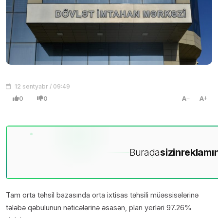
12 sentyabr / 09:49
0
0
A
A
Burada
sizin
reklamın
Tam orta təhsil bazasında orta ixtisas təhsili müəssisələrinə
tələbə qəbulunun nəticələrinə əsasən, plan yerləri 97.26%