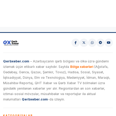
Qerbxeber.com
– Azərbaycanın qərb bölgəsi və ölkə üzrə gündəmi
izləmək üçün etibarlı xəbər saytıdır. Saytda
Bölgə xəbərləri
(Ağstafa,
Gədəbəy, Gəncə, Qazax, Şəmkir, Tovuz), Hadisə, Sosial, Siyasət,
İqtisadiyyat, Dünya, Elm və Texnologiya, Mədəniyyət, İdman, Maraqlı,
Müsahibə-Reportaj, QHT Xəbər və Qərb Xəbər TV bölmələri üzrə
gündəlik yenilənən xəbərlər yer alır. Regionlardan ən son xəbərlər,
ictimai-sosial mövzular, müsahibələr və reportajlar ilə aktual
məlumatları
Qerbxeber.com
-da izləyin.
KATEQORIYALAR