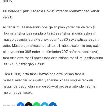
dolub.
Bu barədə “Qərb Xəbər”ə Dövlət İmtahan Mərkəzindən xəbər
verilib.
Ali təhsil müəssisələrinin boş qalan plan yerlərinin və tam (11
illik) orta təhsil bazasında orta ixtisas təhsili müəssisələrinin
müsabiqəsində iştirak etmək üçün 15580 şəxs ixtisas seçimi
edib. Müsabiqə nəticəsində ali təhsil müəssisələrinin boş qalan
plan yerlərinə 395 nəfər (o cümlədən 207 nəfər subbakalavr),
tam orta orta təhsil bazasında orta ixtisas təhsili müəssisələrinə
isə 12464 nəfər qəbul olub.
Tam (11 illik) orta təhsil bazasında orta ixtisas təhsili
müəssisələrinin boş qalan yerlərinə ixtisas seçimi tarixləri
haqqında qəbul olanların qeydiyyat prosesi bitəndən sonra
məlumat veriləcək.