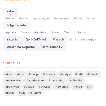
Xəbər
Sosial
Siyasət
İqtisadiyyat
Mədəniyyət
Dünya
İdman
Bölgə xəbərləri
Ağstafa
Gəncə
Gədəbəy
Qazax
Tovuz
Şəmkir
Yazarlar
Qərb QHT-lərİ
Maraqlı
Elm və Texnologiya
Müsahibə-Reportaj
Qərb Xəbər TV
ETIKETLƏR
#iran
#abş
#tramp
#ukrayna
#rusiya
#neft
#hörmüz
#ermənistan
#azərbaycan
#danışıqlar
#müharibə
#paşinyan
#qazax
#atəşkəs
#zelenski
#israil
#Aİ
#putin
#ÇİN
#Türkiyə