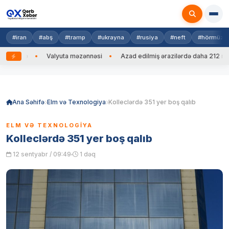
#iran
#abş
#tramp
#ukrayna
#rusiya
#neft
#hörmüz
 edib
Valyuta məzənnəsi
Azad edilmiş ərazilərdə daha 212 mina, 
Skip
to
content
Ana Səhifə
Elm və Texnologiya
Kolleclərdə 351 yer boş qalıb
ELM VƏ TEXNOLOGIYA
Kolleclərdə 351 yer boş qalıb
12 sentyabr / 09:49
1 dəq