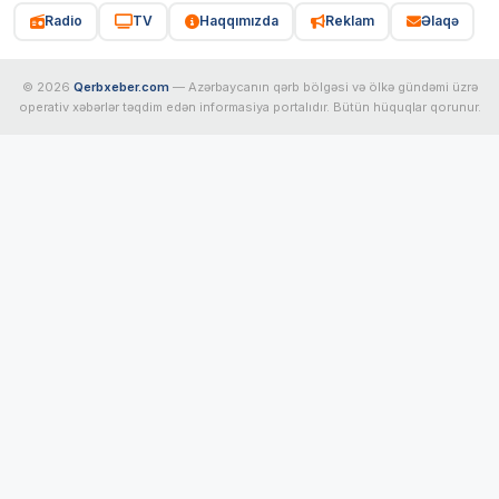
Radio
TV
Haqqımızda
Reklam
Əlaqə
© 2026
Qerbxeber.com
— Azərbaycanın qərb bölgəsi və ölkə gündəmi üzrə
operativ xəbərlər təqdim edən informasiya portalıdır. Bütün hüquqlar qorunur.