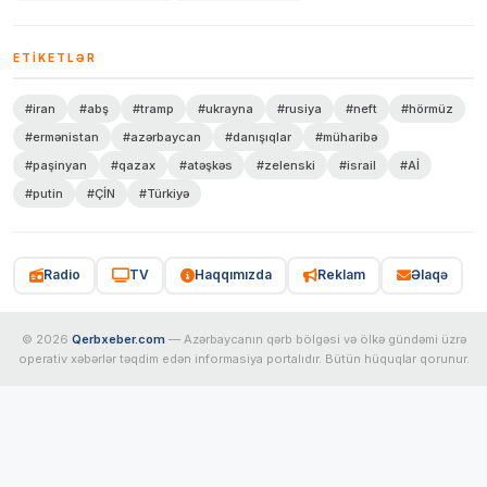
ETIKETLƏR
#iran
#abş
#tramp
#ukrayna
#rusiya
#neft
#hörmüz
#ermənistan
#azərbaycan
#danışıqlar
#müharibə
#paşinyan
#qazax
#atəşkəs
#zelenski
#israil
#Aİ
#putin
#ÇİN
#Türkiyə
Radio
TV
Haqqımızda
Reklam
Əlaqə
© 2026
Qerbxeber.com
— Azərbaycanın qərb bölgəsi və ölkə gündəmi üzrə
operativ xəbərlər təqdim edən informasiya portalıdır. Bütün hüquqlar qorunur.