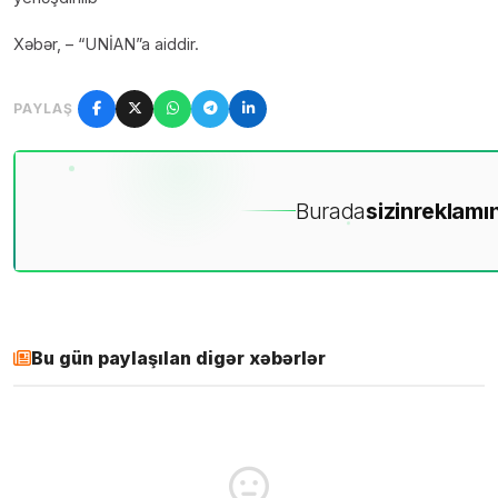
Xəbər, – “UNİAN”a aiddir.
PAYLAŞ
Burada
sizin
reklamın
Bu gün paylaşılan digər xəbərlər