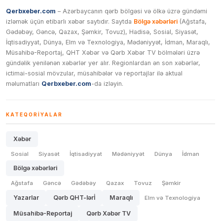
Qerbxeber.com
– Azərbaycanın qərb bölgəsi və ölkə üzrə gündəmi
izləmək üçün etibarlı xəbər saytıdır. Saytda
Bölgə xəbərləri
(Ağstafa,
Gədəbəy, Gəncə, Qazax, Şəmkir, Tovuz), Hadisə, Sosial, Siyasət,
İqtisadiyyat, Dünya, Elm və Texnologiya, Mədəniyyət, İdman, Maraqlı,
Müsahibə-Reportaj, QHT Xəbər və Qərb Xəbər TV bölmələri üzrə
gündəlik yenilənən xəbərlər yer alır. Regionlardan ən son xəbərlər,
ictimai-sosial mövzular, müsahibələr və reportajlar ilə aktual
məlumatları
Qerbxeber.com
-da izləyin.
KATEQORIYALAR
Xəbər
Sosial
Siyasət
İqtisadiyyat
Mədəniyyət
Dünya
İdman
Bölgə xəbərləri
Ağstafa
Gəncə
Gədəbəy
Qazax
Tovuz
Şəmkir
Yazarlar
Qərb QHT-lərİ
Maraqlı
Elm və Texnologiya
Müsahibə-Reportaj
Qərb Xəbər TV