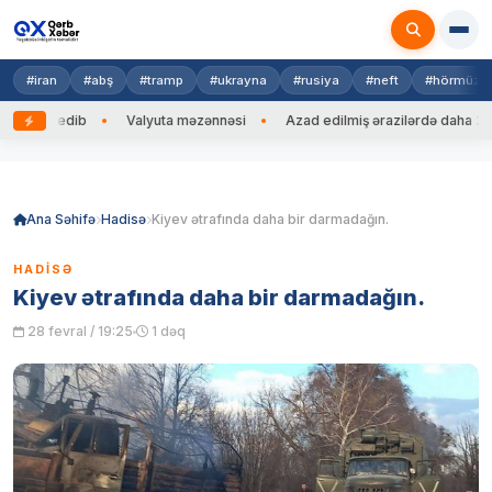
#iran
#abş
#tramp
#ukrayna
#rusiya
#neft
#hörmüz
 zəng edib
Valyuta məzənnəsi
Azad edilmiş ərazilərdə daha 212 m
Skip
to
content
Ana Səhifə
Hadisə
Kiyev ətrafında daha bir darmadağın.
HADISƏ
Kiyev ətrafında daha bir darmadağın.
28 fevral / 19:25
1 dəq