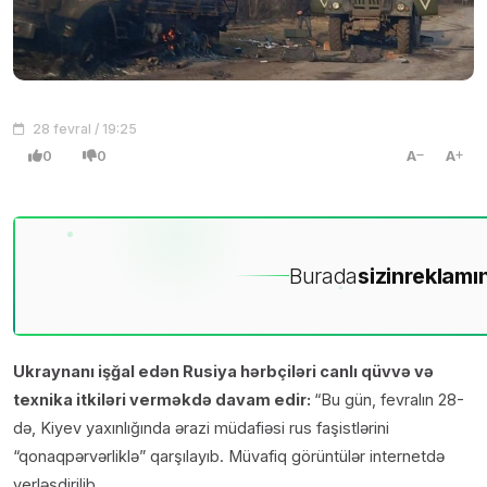
28 fevral / 19:25
0
0
A
A
Burada
sizin
reklamın
Ukraynanı işğal edən Rusiya hərbçiləri canlı qüvvə və
texnika itkiləri verməkdə davam edir:
“Bu gün, fevralın 28-
də, Kiyev yaxınlığında ərazi müdafiəsi rus faşistlərini
“qonaqpərvərliklə” qarşılayıb. Müvafiq görüntülər internetdə
yerləşdirilib