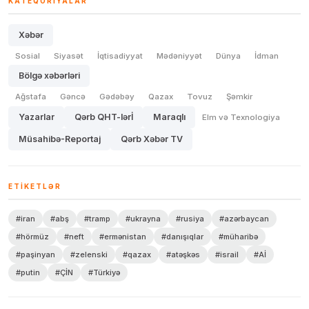
KATEQORIYALAR
Xəbər
Sosial
Siyasət
İqtisadiyyat
Mədəniyyət
Dünya
İdman
Bölgə xəbərləri
Ağstafa
Gəncə
Gədəbəy
Qazax
Tovuz
Şəmkir
Yazarlar
Qərb QHT-lərİ
Maraqlı
Elm və Texnologiya
Müsahibə-Reportaj
Qərb Xəbər TV
ETIKETLƏR
#iran
#abş
#tramp
#ukrayna
#rusiya
#azərbaycan
#hörmüz
#neft
#ermənistan
#danışıqlar
#müharibə
#paşinyan
#zelenski
#qazax
#atəşkəs
#israil
#Aİ
#putin
#ÇİN
#Türkiyə