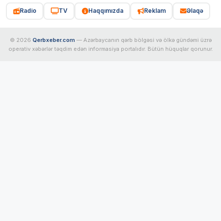
Radio
TV
Haqqımızda
Reklam
Əlaqə
© 2026
Qerbxeber.com
— Azərbaycanın qərb bölgəsi və ölkə gündəmi üzrə
operativ xəbərlər təqdim edən informasiya portalıdır. Bütün hüquqlar qorunur.