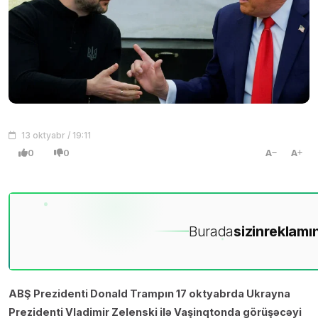
13 oktyabr / 19:11
0
0
A
A
Burada
sizin
reklamın
ABŞ Prezidenti Donald Trampın 17 oktyabrda Ukrayna
Prezidenti Vladimir Zelenski ilə Vaşinqtonda görüşəcəyi