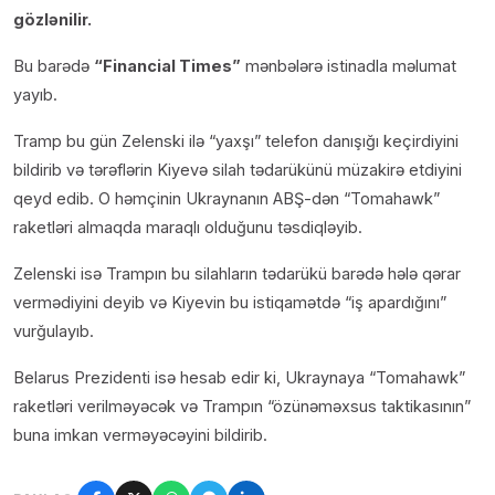
gözlənilir.
Bu barədə
“Financial Times”
mənbələrə istinadla məlumat
yayıb.
Tramp bu gün Zelenski ilə “yaxşı” telefon danışığı keçirdiyini
bildirib və tərəflərin Kiyevə silah tədarükünü müzakirə etdiyini
qeyd edib. O həmçinin Ukraynanın ABŞ-dən “Tomahawk”
raketləri almaqda maraqlı olduğunu təsdiqləyib.
Zelenski isə Trampın bu silahların tədarükü barədə hələ qərar
vermədiyini deyib və Kiyevin bu istiqamətdə “iş apardığını”
vurğulayıb.
Belarus Prezidenti isə hesab edir ki, Ukraynaya “Tomahawk”
raketləri verilməyəcək və Trampın “özünəməxsus taktikasının”
buna imkan verməyəcəyini bildirib.