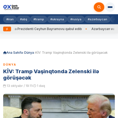
#iran
#abş
#tramp
#ukrayna
#rusiya
#azərbaycan
#h
krayna Prezidenti Ceyhun Bayramovu qəbul edib
Azərbaycan və Ukrayna
Skip
to
content
Ana Səhifə
Dünya
KİV: Tramp Vaşinqtonda Zelenski ilə görüşəcək
DÜNYA
KİV: Tramp Vaşinqtonda Zelenski ilə
görüşəcək
13 oktyabr / 19:11
1 dəq