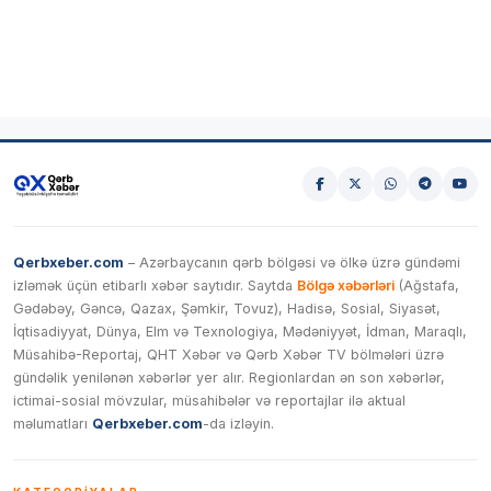
Qerbxeber.com
– Azərbaycanın qərb bölgəsi və ölkə üzrə gündəmi
izləmək üçün etibarlı xəbər saytıdır. Saytda
Bölgə xəbərləri
(Ağstafa,
Gədəbəy, Gəncə, Qazax, Şəmkir, Tovuz), Hadisə, Sosial, Siyasət,
İqtisadiyyat, Dünya, Elm və Texnologiya, Mədəniyyət, İdman, Maraqlı,
Müsahibə-Reportaj, QHT Xəbər və Qərb Xəbər TV bölmələri üzrə
gündəlik yenilənən xəbərlər yer alır. Regionlardan ən son xəbərlər,
ictimai-sosial mövzular, müsahibələr və reportajlar ilə aktual
məlumatları
Qerbxeber.com
-da izləyin.