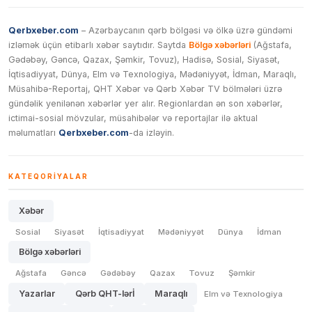
Qerbxeber.com
– Azərbaycanın qərb bölgəsi və ölkə üzrə gündəmi
izləmək üçün etibarlı xəbər saytıdır. Saytda
Bölgə xəbərləri
(Ağstafa,
Gədəbəy, Gəncə, Qazax, Şəmkir, Tovuz), Hadisə, Sosial, Siyasət,
İqtisadiyyat, Dünya, Elm və Texnologiya, Mədəniyyət, İdman, Maraqlı,
Müsahibə-Reportaj, QHT Xəbər və Qərb Xəbər TV bölmələri üzrə
gündəlik yenilənən xəbərlər yer alır. Regionlardan ən son xəbərlər,
ictimai-sosial mövzular, müsahibələr və reportajlar ilə aktual
məlumatları
Qerbxeber.com
-da izləyin.
KATEQORIYALAR
Xəbər
Sosial
Siyasət
İqtisadiyyat
Mədəniyyət
Dünya
İdman
Bölgə xəbərləri
Ağstafa
Gəncə
Gədəbəy
Qazax
Tovuz
Şəmkir
Yazarlar
Qərb QHT-lərİ
Maraqlı
Elm və Texnologiya