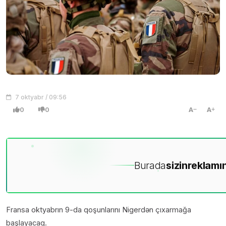
7 oktyabr / 09:56
0
0
A
A
Burada
sizin
reklamın
Fransa oktyabrın 9-da qoşunlarını Nigerdən çıxarmağa
başlayacaq.