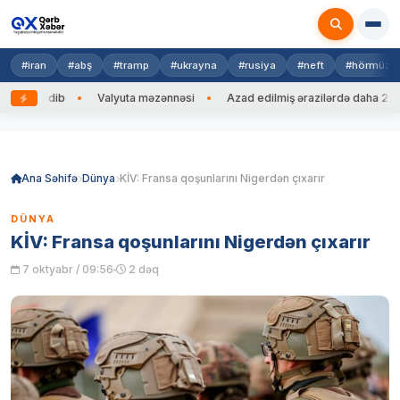
#iran
#abş
#tramp
#ukrayna
#rusiya
#neft
#hörmüz
ng edib
Valyuta məzənnəsi
Azad edilmiş ərazilərdə daha 212 mina
Skip
to
content
Ana Səhifə
Dünya
KİV: Fransa qoşunlarını Nigerdən çıxarır
DÜNYA
KİV: Fransa qoşunlarını Nigerdən çıxarır
7 oktyabr / 09:56
2 dəq