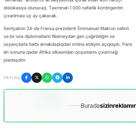
dislokasiya olunacaq. Təxminən 1 000 nəfərlik kontingentin
çıxarılması üç ay çəkəcək.
Sentyabrın 24-də Fransa prezidenti Emmanuel Makron səfirin
və bir sıra diplomatların Niameydən geri çağırıldığını və
üsyançılarla hərbi əməkdaşlıqdan imtina etdiyini açıqlayıb. Paris
ilin sonuna qədər Afrika ölkəsindən qoşunlarını çıxarmağı
planlaşdırır.
PAYLAŞ
Burada
sizin
reklamın