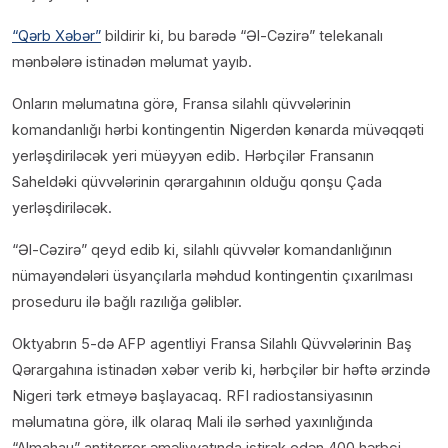
“Qərb Xəbər”
bildirir ki, bu barədə “Əl-Cəzirə” telekanalı
mənbələrə istinadən məlumat yayıb.
Onların məlumatına görə, Fransa silahlı qüvvələrinin
komandanlığı hərbi kontingentin Nigerdən kənarda müvəqqəti
yerləşdiriləcək yeri müəyyən edib. Hərbçilər Fransanın
Saheldəki qüvvələrinin qərargahının olduğu qonşu Çada
yerləşdiriləcək.
“Əl-Cəzirə” qeyd edib ki, silahlı qüvvələr komandanlığının
nümayəndələri üsyançılarla məhdud kontingentin çıxarılması
proseduru ilə bağlı razılığa gəliblər.
Oktyabrın 5-də AFP agentliyi Fransa Silahlı Qüvvələrinin Baş
Qərargahına istinadən xəbər verib ki, hərbçilər bir həftə ərzində
Nigeri tərk etməyə başlayacaq. RFI radiostansiyasının
məlumatına görə, ilk olaraq Mali ilə sərhəd yaxınlığında
“Almahau” antiterror əməliyyatında iştirak edən 400 hərbçi