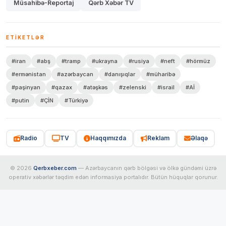
Müsahibə-Reportaj
Qərb Xəbər TV
ETIKETLƏR
#iran
#abş
#tramp
#ukrayna
#rusiya
#neft
#hörmüz
#ermənistan
#azərbaycan
#danışıqlar
#müharibə
#paşinyan
#qazax
#atəşkəs
#zelenski
#israil
#Aİ
#putin
#ÇİN
#Türkiyə
Radio
TV
Haqqımızda
Reklam
Əlaqə
© 2026
Qerbxeber.com
— Azərbaycanın qərb bölgəsi və ölkə gündəmi üzrə
operativ xəbərlər təqdim edən informasiya portalıdır. Bütün hüquqlar qorunur.