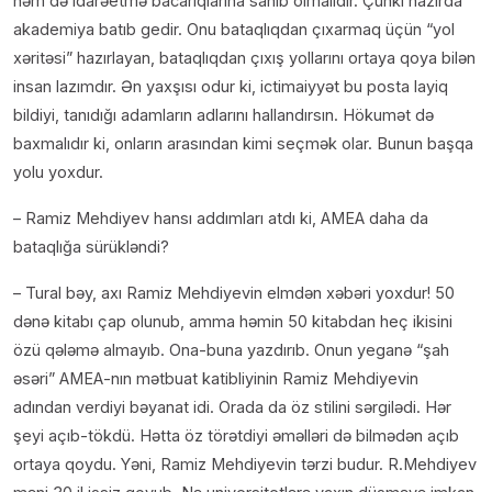
həm də idarəetmə bacarıqlarına sahib olmalıdır. Çünki hazırda
akademiya batıb gedir. Onu bataqlıqdan çıxarmaq üçün “yol
xəritəsi” hazırlayan, bataqlıqdan çıxış yollarını ortaya qoya bilən
insan lazımdır. Ən yaxşısı odur ki, ictimaiyyət bu posta layiq
bildiyi, tanıdığı adamların adlarını hallandırsın. Hökumət də
baxmalıdır ki, onların arasından kimi seçmək olar. Bunun başqa
yolu yoxdur.
– Ramiz Mehdiyev hansı addımları atdı ki, AMEA daha da
bataqlığa sürükləndi?
– Tural bəy, axı Ramiz Mehdiyevin elmdən xəbəri yoxdur! 50
dənə kitabı çap olunub, amma həmin 50 kitabdan heç ikisini
özü qələmə almayıb. Ona-buna yazdırıb. Onun yeganə “şah
əsəri” AMEA-nın mətbuat katibliyinin Ramiz Mehdiyevin
adından verdiyi bəyanat idi. Orada da öz stilini sərgilədi. Hər
şeyi açıb-tökdü. Hətta öz törətdiyi əməlləri də bilmədən açıb
ortaya qoydu. Yəni, Ramiz Mehdiyevin tərzi budur. R.Mehdiyev