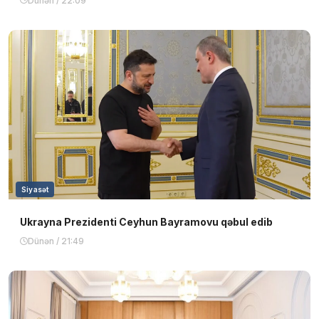
Dünən / 22:09
Siyasət
Ukrayna Prezidenti Ceyhun Bayramovu qəbul edib
Dünən / 21:49