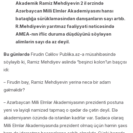
Akademik Ramiz Mehdiyevin 2 il ərzində
Azərbaycan Milli Elmlər Akademiyasını hansı
bataqlığa sürükləməsindən danışanların sayı artıb.
R.Mehdiyevin yarıtmaz fəaliyyəti nəticəsində
AMEA-nın iflic duruma düşdüyünü söyləyən
alimlərin sayı da az deyil.
Bu günlərdə
Firudin Cəlilov Publika.az-a müsahibəsində
söyləyib ki, Ramiz Mehdiyev əslində “beşinci kolon”un başçısı
idi:
– Firudin bəy, Ramiz Mehdiyevin yerinə necə bir adam
gəlməlidir?
– Azərbaycan Milli Elmlər Akademiyasının prezidenti postuna
yeni və layiqli namizəd tapmaq o qədər də çətin deyil. Elə
akademiyanın özündə də istənilən kadrlar var. Sadəcə olaraq
Milli Elmlər Akademiyasında prezident olmaq üçün həmin şəxs