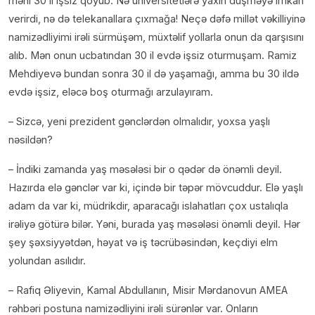
məni 30 il işsiz qoyub. Nə universitetlərə yaxın düşməyə imkan
verirdi, nə də telekanallara çıxmağa! Neçə dəfə millət vəkilliyinə
namizədliyimi irəli sürmüşəm, müxtəlif yollarla onun da qarşısını
alıb. Mən onun ucbatından 30 il evdə işsiz oturmuşam. Ramiz
Mehdiyevə bundan sonra 30 il də yaşamağı, amma bu 30 ildə
evdə işsiz, eləcə boş oturmağı arzulayıram.
– Sizcə, yeni prezident gənclərdən olmalıdır, yoxsa yaşlı
nəsildən?
– İndiki zamanda yaş məsələsi bir o qədər də önəmli deyil.
Hazırda elə gənclər var ki, içində bir təpər mövcuddur. Elə yaşlı
adam da var ki, müdrikdir, aparacağı islahatları çox ustalıqla
irəliyə götürə bilər. Yəni, burada yaş məsələsi önəmli deyil. Hər
şey şəxsiyyətdən, həyat və iş təcrübəsindən, keçdiyi elm
yolundan asılıdır.
– Rafiq Əliyevin, Kamal Abdullanın, Misir Mərdanovun AMEA
rəhbəri postuna namizədliyini irəli sürənlər var. Onların