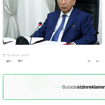
16 fevral / 20:07
0
0
A
A
Burada
sizin
reklamın