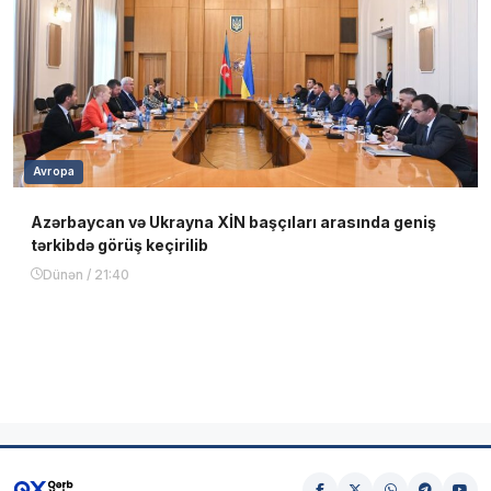
Avropa
Azərbaycan və Ukrayna XİN başçıları arasında geniş
tərkibdə görüş keçirilib
Dünən / 21:40