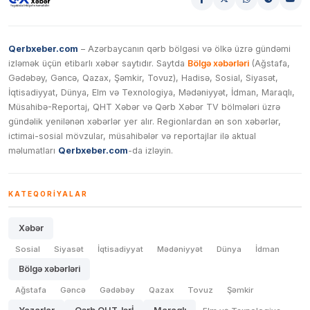
Qerbxeber.com
– Azərbaycanın qərb bölgəsi və ölkə üzrə gündəmi
izləmək üçün etibarlı xəbər saytıdır. Saytda
Bölgə xəbərləri
(Ağstafa,
Gədəbəy, Gəncə, Qazax, Şəmkir, Tovuz), Hadisə, Sosial, Siyasət,
İqtisadiyyat, Dünya, Elm və Texnologiya, Mədəniyyət, İdman, Maraqlı,
Müsahibə-Reportaj, QHT Xəbər və Qərb Xəbər TV bölmələri üzrə
gündəlik yenilənən xəbərlər yer alır. Regionlardan ən son xəbərlər,
ictimai-sosial mövzular, müsahibələr və reportajlar ilə aktual
məlumatları
Qerbxeber.com
-da izləyin.
KATEQORIYALAR
Xəbər
Sosial
Siyasət
İqtisadiyyat
Mədəniyyət
Dünya
İdman
Bölgə xəbərləri
Ağstafa
Gəncə
Gədəbəy
Qazax
Tovuz
Şəmkir