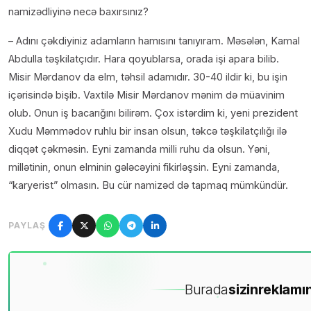
namizədliyinə necə baxırsınız?
– Adını çəkdiyiniz adamların hamısını tanıyıram. Məsələn, Kamal
Abdulla təşkilatçıdır. Hara qoyublarsa, orada işi apara bilib.
Misir Mərdanov da elm, təhsil adamıdır. 30-40 ildir ki, bu işin
içərisində bişib. Vaxtilə Misir Mərdanov mənim də müavinim
olub. Onun iş bacarığını bilirəm. Çox istərdim ki, yeni prezident
Xudu Məmmədov ruhlu bir insan olsun, təkcə təşkilatçılığı ilə
diqqət çəkməsin. Eyni zamanda milli ruhu da olsun. Yəni,
millətinin, onun elminin gələcəyini fikirləşsin. Eyni zamanda,
“karyerist” olmasın. Bu cür namizəd də tapmaq mümkündür.
PAYLAŞ
Burada
sizin
reklamın