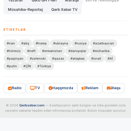
Yazarlar
Qərb QHT-lərİ
Maraqlı
Elm və Texnologiya
Müsahibə-Reportaj
Qərb Xəbər TV
ETIKETLƏR
#iran
#abş
#tramp
#ukrayna
#rusiya
#azərbaycan
#hörmüz
#neft
#ermənistan
#danışıqlar
#müharibə
#paşinyan
#zelenski
#qazax
#atəşkəs
#israil
#Aİ
#putin
#ÇİN
#Türkiyə
Radio
TV
Haqqımızda
Reklam
Əlaqə
© 2026
Qerbxeber.com
— Azərbaycanın qərb bölgəsi və ölkə gündəmi üzrə
operativ xəbərlər təqdim edən informasiya portalıdır. Bütün hüquqlar qorunur.