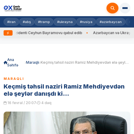
#iran
#abş
#tramp
#ukrayna
#rusiya
#azərbaycan
#h
identi Ceyhun Bayramovu qəbul edib
Azərbaycan və Ukrayna XİN başçıla
Skip
to
content
Ana
Maraqlı
Keçmiş təhsil naziri Ramiz Mehdiyevdən elə şeylər danışdı ki…
Səhifə
MARAQLI
Keçmiş təhsil naziri Ramiz Mehdiyevdən
elə şeylər danışdı ki…
16 fevral / 20:07
4 dəq