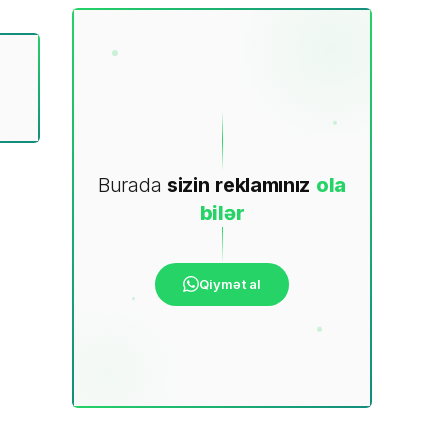
Burada
sizin
reklamınız
ola
bilər
Qiymət al