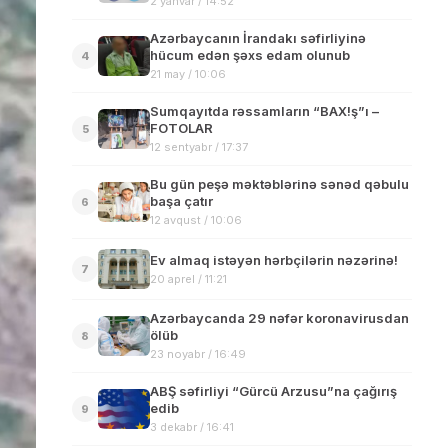
2 yanvar / 14:52
Azərbaycanın İrandakı səfirliyinə
hücum edən şəxs edam olunub
4
21 may / 10:06
Sumqayıtda rəssamların “BAX!ş”ı –
FOTOLAR
5
12 sentyabr / 17:37
Bu gün peşə məktəblərinə sənəd qəbulu
başa çatır
6
12 avqust / 10:06
Ev almaq istəyən hərbçilərin nəzərinə!
7
20 aprel / 11:21
Azərbaycanda 29 nəfər koronavirusdan
ölüb
8
23 noyabr / 16:49
ABŞ səfirliyi “Gürcü Arzusu”na çağırış
edib
9
3 dekabr / 16:41