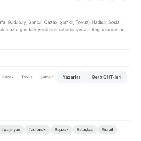
fa, Gədəbəy, Gəncə, Qazax, Şəmkir, Tovuz), Hadisə, Sosial,
ri üzrə gündəlik yenilənən xəbərlər yer alır. Regionlardan ən
Qazax
Tovuz
Şəmkir
Yazarlar
Qərb QHT-lərİ
#paşinyan
#zelenski
#qazax
#atəşkəs
#israil