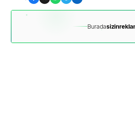
Burada
sizin
rekla