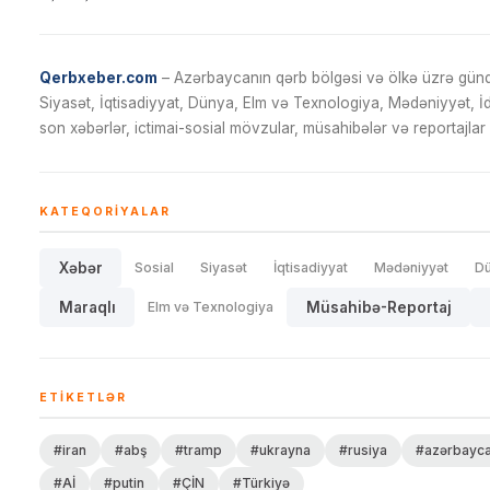
Qerbxeber.com
– Azərbaycanın qərb bölgəsi və ölkə üzrə gündə
Siyasət, İqtisadiyyat, Dünya, Elm və Texnologiya, Mədəniyyət, 
son xəbərlər, ictimai-sosial mövzular, müsahibələr və reportajlar 
KATEQORIYALAR
Xəbər
Sosial
Siyasət
İqtisadiyyat
Mədəniyyət
D
Maraqlı
Elm və Texnologiya
Müsahibə-Reportaj
ETIKETLƏR
#iran
#abş
#tramp
#ukrayna
#rusiya
#azərbayc
#Aİ
#putin
#ÇİN
#Türkiyə