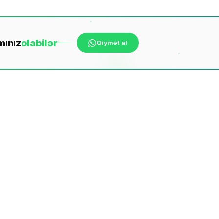
mınız
ola
bilər
Qiymət al