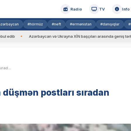
Radio
TV
Info
azərbaycan
#hörmüz
#neft
#ermənistan
#danışıqlar
#
Azərbaycan və Ukrayna XİN başçıları arasında geniş tərkibdə görü
Kərkicahan-Xəlfəli yolunda düşmən postları sıradan çıxarılıb
 düşmən postları sıradan