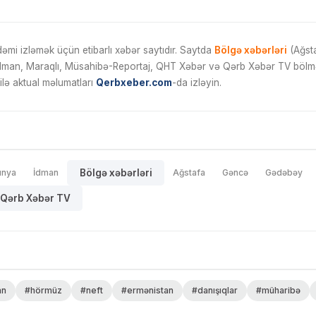
mi izləmək üçün etibarlı xəbər saytıdır. Saytda
Bölgə xəbərləri
(Ağsta
İdman, Maraqlı, Müsahibə-Reportaj, QHT Xəbər və Qərb Xəbər TV bölmələ
ilə aktual məlumatları
Qerbxeber.com
-da izləyin.
ünya
İdman
Bölgə xəbərləri
Ağstafa
Gəncə
Gədəbəy
Qərb Xəbər TV
an
#hörmüz
#neft
#ermənistan
#danışıqlar
#müharibə