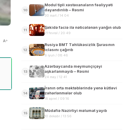
Modul tipli xəstəxanaların fəaliyyəti
dayandırılıb – Rəsmi
10
30 mart / 14:04
Şəkidə faciə ilə nəticələnən yanğın olub
11
21 fevral / 20:49
A
Rusiya BMT Təhlükəsizlik Şurasının
iclasını çağırıb
12
6 iyun / 08:46
Azərbaycanda meymunçiçəyi
aşkarlanmayıb – Rəsmi
13
24 may / 12:41
İranın orta məktəblərində yenə kütləvi
zəhərlənmələr olub
14
18 aprel / 09:16
Müdafiə Nazirliyi məlumat yayıb
15
10 dekabr / 13:56