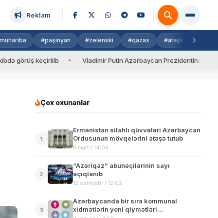
Reklam
müharibə
#paşinyan
#zelenski
#qazax
#atəşkəs
#isra
ş keçirilib
Vladimir Putin Azərbaycan Prezidentinə zəng edib
Çox oxunanlar
Ermənistan silahlı qüvvələri Azərbaycan
Ordusunun mövqelərini atəşə tutub
1
5 mart / 14:04
“Azəriqaz” abunəçilərinin sayı
açıqlanıb
2
12 sentyabr / 12:02
Azərbaycanda bir sıra kommunal
xidmətlərin yeni qiymətləri
3
müəyyənləşdirilib