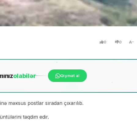
0
0
A
mınız
ola
bilər
Qiymət al
inə məxsus postlar sıradan çıxarılıb.
tülərini təqdim edir.