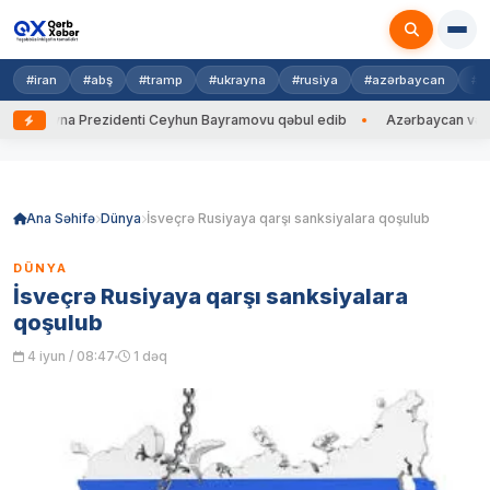
#iran
#abş
#tramp
#ukrayna
#rusiya
#azərbaycan
#h
Ukrayna Prezidenti Ceyhun Bayramovu qəbul edib
Azərbaycan və Ukray
Skip
to
content
Ana Səhifə
Dünya
İsveçrə Rusiyaya qarşı sanksiyalara qoşulub
DÜNYA
İsveçrə Rusiyaya qarşı sanksiyalara
qoşulub
4 iyun / 08:47
1 dəq