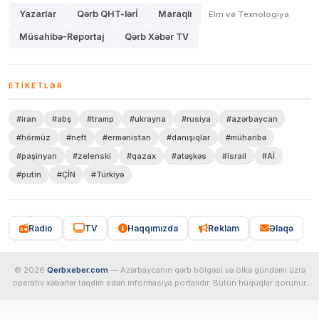
Yazarlar
Qərb QHT-lərİ
Maraqlı
Elm və Texnologiya
Müsahibə-Reportaj
Qərb Xəbər TV
ETIKETLƏR
#iran
#abş
#tramp
#ukrayna
#rusiya
#azərbaycan
#hörmüz
#neft
#ermənistan
#danışıqlar
#müharibə
#paşinyan
#zelenski
#qazax
#atəşkəs
#israil
#Aİ
#putin
#ÇİN
#Türkiyə
Radio
TV
Haqqımızda
Reklam
Əlaqə
© 2026
Qerbxeber.com
— Azərbaycanın qərb bölgəsi və ölkə gündəmi üzrə
operativ xəbərlər təqdim edən informasiya portalıdır. Bütün hüquqlar qorunur.