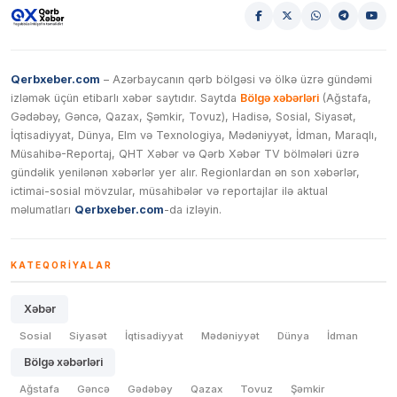
Qerbxeber.com
– Azərbaycanın qərb bölgəsi və ölkə üzrə gündəmi
izləmək üçün etibarlı xəbər saytıdır. Saytda
Bölgə xəbərləri
(Ağstafa,
Gədəbəy, Gəncə, Qazax, Şəmkir, Tovuz), Hadisə, Sosial, Siyasət,
İqtisadiyyat, Dünya, Elm və Texnologiya, Mədəniyyət, İdman, Maraqlı,
Müsahibə-Reportaj, QHT Xəbər və Qərb Xəbər TV bölmələri üzrə
gündəlik yenilənən xəbərlər yer alır. Regionlardan ən son xəbərlər,
ictimai-sosial mövzular, müsahibələr və reportajlar ilə aktual
məlumatları
Qerbxeber.com
-da izləyin.
KATEQORIYALAR
Xəbər
Sosial
Siyasət
İqtisadiyyat
Mədəniyyət
Dünya
İdman
Bölgə xəbərləri
Ağstafa
Gəncə
Gədəbəy
Qazax
Tovuz
Şəmkir