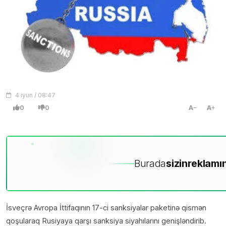
4 iyun / 08:47
0
0
A
A
Burada
sizin
reklamın
İsveçrə Avropa İttifaqının 17-ci sanksiyalar paketinə qismən
qoşularaq Rusiyaya qarşı sanksiya siyahılarını genişləndirib.