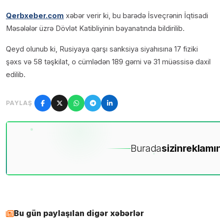
Qerbxeber.com
xəbər verir ki, bu barədə İsveçrənin İqtisadi
Məsələlər üzrə Dövlət Katibliyinin bəyanatında bildirilib.
Qeyd olunub ki, Rusiyaya qarşı sanksiya siyahısına 17 fiziki
şəxs və 58 təşkilat, o cümlədən 189 gəmi və 31 müəssisə daxil
edilib.
PAYLAŞ
Burada
sizin
reklamın
Bu gün paylaşılan digər xəbərlər