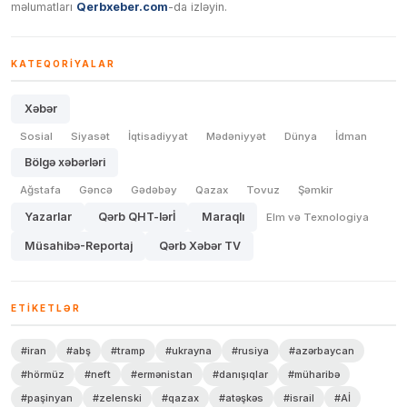
məlumatları
Qerbxeber.com
-da izləyin.
KATEQORIYALAR
Xəbər
Sosial
Siyasət
İqtisadiyyat
Mədəniyyət
Dünya
İdman
Bölgə xəbərləri
Ağstafa
Gəncə
Gədəbəy
Qazax
Tovuz
Şəmkir
Yazarlar
Qərb QHT-lərİ
Maraqlı
Elm və Texnologiya
Müsahibə-Reportaj
Qərb Xəbər TV
ETIKETLƏR
#iran
#abş
#tramp
#ukrayna
#rusiya
#azərbaycan
#hörmüz
#neft
#ermənistan
#danışıqlar
#müharibə
#paşinyan
#zelenski
#qazax
#atəşkəs
#israil
#Aİ