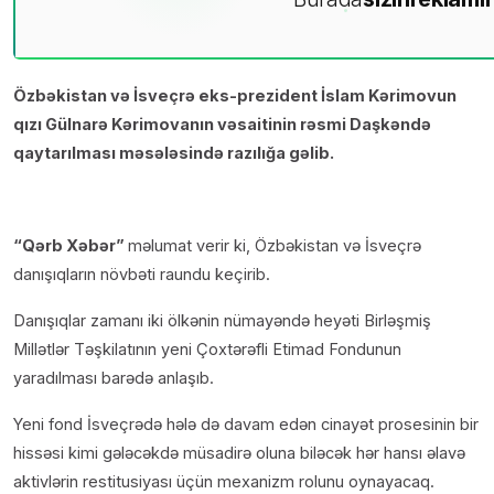
Özbəkistan və İsveçrə eks-prezident İslam Kərimovun
qızı Gülnarə Kərimovanın vəsaitinin rəsmi Daşkəndə
qaytarılması məsələsində razılığa gəlib.
“Qərb Xəbər”
məlumat verir ki, Özbəkistan və İsveçrə
danışıqların növbəti raundu keçirib.
Danışıqlar zamanı iki ölkənin nümayəndə heyəti Birləşmiş
Millətlər Təşkilatının yeni Çoxtərəfli Etimad Fondunun
yaradılması barədə anlaşıb.
Yeni fond İsveçrədə hələ də davam edən cinayət prosesinin bir
hissəsi kimi gələcəkdə müsadirə oluna biləcək hər hansı əlavə
aktivlərin restitusiyası üçün mexanizm rolunu oynayacaq.