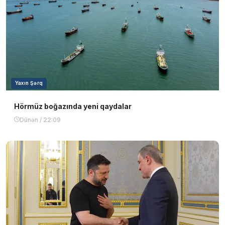
Yaxın Şərq
Hörmüz boğazında yeni qaydalar
Dünən / 22:09