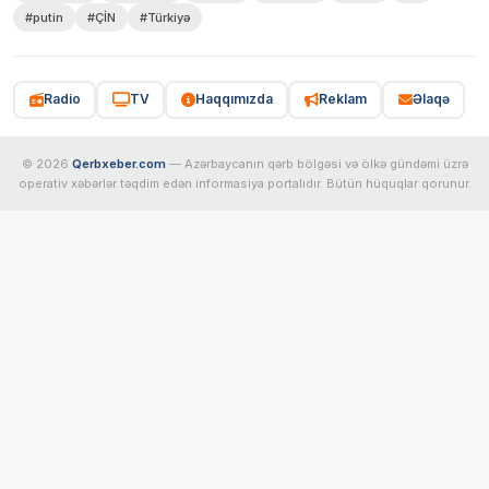
#putin
#ÇİN
#Türkiyə
Radio
TV
Haqqımızda
Reklam
Əlaqə
© 2026
Qerbxeber.com
— Azərbaycanın qərb bölgəsi və ölkə gündəmi üzrə
operativ xəbərlər təqdim edən informasiya portalıdır. Bütün hüquqlar qorunur.