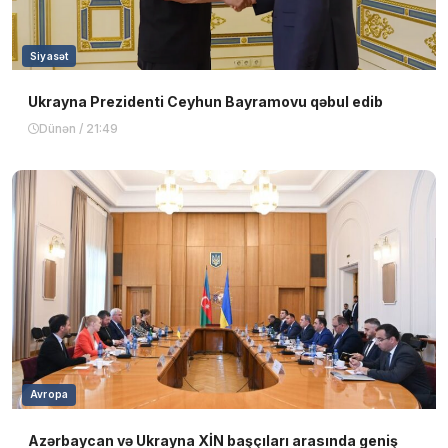
Siyasət
Ukrayna Prezidenti Ceyhun Bayramovu qəbul edib
Dünən / 21:49
Avropa
Azərbaycan və Ukrayna XİN başçıları arasında geniş