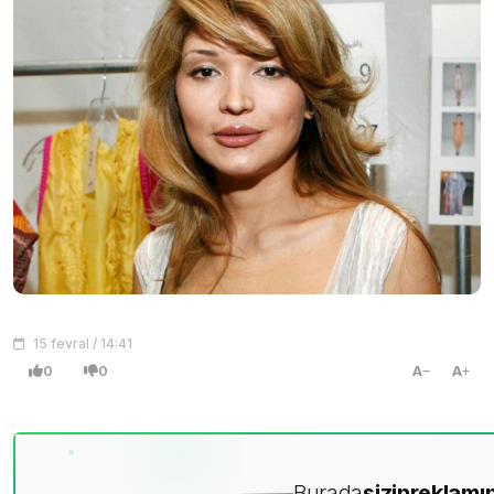
15 fevral / 14:41
0
0
A
A
Burada
sizin
reklamın