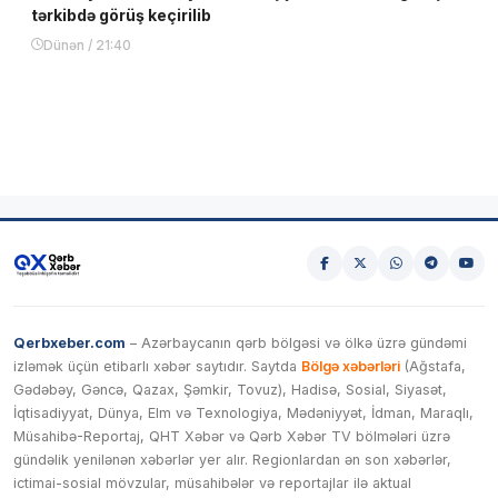
tərkibdə görüş keçirilib
Dünən / 21:40
Qerbxeber.com
– Azərbaycanın qərb bölgəsi və ölkə üzrə gündəmi
izləmək üçün etibarlı xəbər saytıdır. Saytda
Bölgə xəbərləri
(Ağstafa,
Gədəbəy, Gəncə, Qazax, Şəmkir, Tovuz), Hadisə, Sosial, Siyasət,
İqtisadiyyat, Dünya, Elm və Texnologiya, Mədəniyyət, İdman, Maraqlı,
Müsahibə-Reportaj, QHT Xəbər və Qərb Xəbər TV bölmələri üzrə
gündəlik yenilənən xəbərlər yer alır. Regionlardan ən son xəbərlər,
ictimai-sosial mövzular, müsahibələr və reportajlar ilə aktual