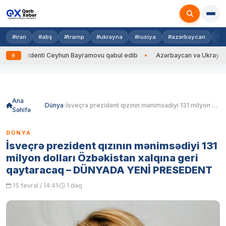
#iran
#abş
#tramp
#ukrayna
#rusiya
#azərbaycan
#h
zidenti Ceyhun Bayramovu qəbul edib
Azərbaycan və Ukrayna XİN başçı
Skip
to
content
Ana
Dünya
İsveçrə prezident qızının mənimsədiyi 131 milyon dolları Özbəkistan xalqına geri qaytaracaq – DÜNYADA YENİ PRESEDENT
Səhifə
DÜNYA
İsveçrə prezident qızının mənimsədiyi 131
milyon dolları Özbəkistan xalqına geri
qaytaracaq – DÜNYADA YENİ PRESEDENT
15 fevral / 14:41
1 dəq