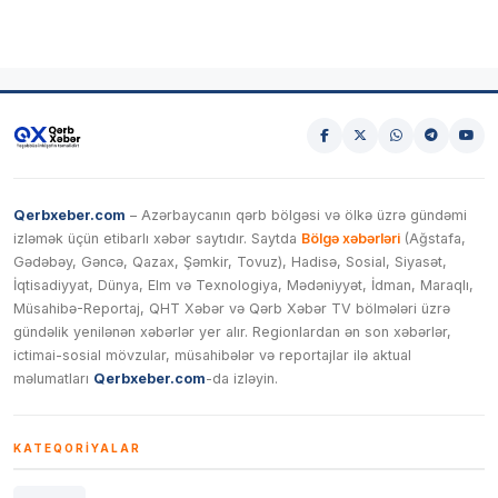
Qerbxeber.com
– Azərbaycanın qərb bölgəsi və ölkə üzrə gündəmi
izləmək üçün etibarlı xəbər saytıdır. Saytda
Bölgə xəbərləri
(Ağstafa,
Gədəbəy, Gəncə, Qazax, Şəmkir, Tovuz), Hadisə, Sosial, Siyasət,
İqtisadiyyat, Dünya, Elm və Texnologiya, Mədəniyyət, İdman, Maraqlı,
Müsahibə-Reportaj, QHT Xəbər və Qərb Xəbər TV bölmələri üzrə
gündəlik yenilənən xəbərlər yer alır. Regionlardan ən son xəbərlər,
ictimai-sosial mövzular, müsahibələr və reportajlar ilə aktual
məlumatları
Qerbxeber.com
-da izləyin.
KATEQORIYALAR