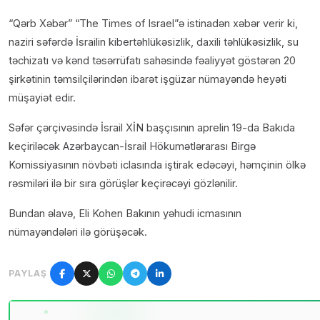
“Qərb Xəbər” “The Times of Israel”ə istinadən xəbər verir ki,
naziri səfərdə İsrailin kibertəhlükəsizlik, daxili təhlükəsizlik, su
təchizatı və kənd təsərrüfatı sahəsində fəaliyyət göstərən 20
şirkətinin təmsilçilərindən ibarət işgüzar nümayəndə heyəti
müşayiət edir.
Səfər çərçivəsində İsrail XİN başçısının aprelin 19-da Bakıda
keçiriləcək Azərbaycan-İsrail Hökumətlərarası Birgə
Komissiyasının növbəti iclasında iştirak edəcəyi, həmçinin ölkə
rəsmiləri ilə bir sıra görüşlər keçirəcəyi gözlənilir.
Bundan əlavə, Eli Kohen Bakının yəhudi icmasının
nümayəndələri ilə görüşəcək.
PAYLAŞ