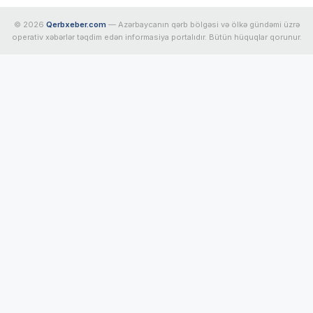
© 2026
Qerbxeber.com
— Azərbaycanın qərb bölgəsi və ölkə gündəmi üzrə
operativ xəbərlər təqdim edən informasiya portalıdır. Bütün hüquqlar qorunur.