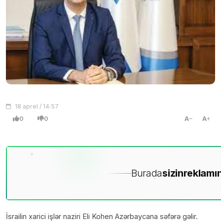
18 aprel / 14:57
0
0
A
A
Burada
sizin
reklamın
İsrailin xarici işlər naziri Eli Kohen Azərbaycana səfərə gəlir.