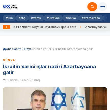
#iran
#abş
#tramp
#ukrayna
#rusiya
#azərbaycan
#h
krayna Prezidenti Ceyhun Bayramovu qəbul edib
Azərbaycan və Ukrayn
Skip
to
content
Ana Səhifə
Dünya
İsrailin xarici işlər naziri Azərbaycana gəlir
DÜNYA
İsrailin xarici işlər naziri Azərbaycana
gəlir
18 aprel / 14:57
1 dəq