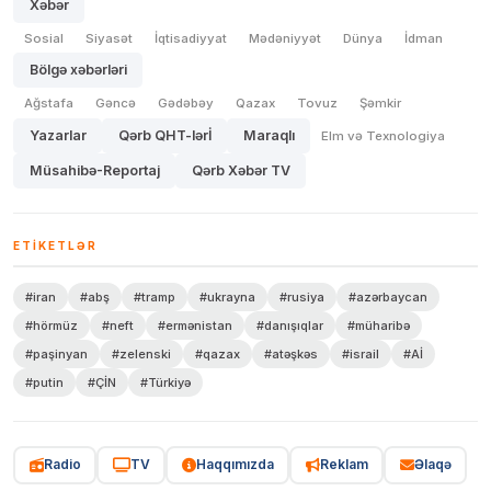
Xəbər
Sosial
Siyasət
İqtisadiyyat
Mədəniyyət
Dünya
İdman
Bölgə xəbərləri
Ağstafa
Gəncə
Gədəbəy
Qazax
Tovuz
Şəmkir
Yazarlar
Qərb QHT-lərİ
Maraqlı
Elm və Texnologiya
Müsahibə-Reportaj
Qərb Xəbər TV
ETIKETLƏR
#iran
#abş
#tramp
#ukrayna
#rusiya
#azərbaycan
#hörmüz
#neft
#ermənistan
#danışıqlar
#müharibə
#paşinyan
#zelenski
#qazax
#atəşkəs
#israil
#Aİ
#putin
#ÇİN
#Türkiyə
Radio
TV
Haqqımızda
Reklam
Əlaqə