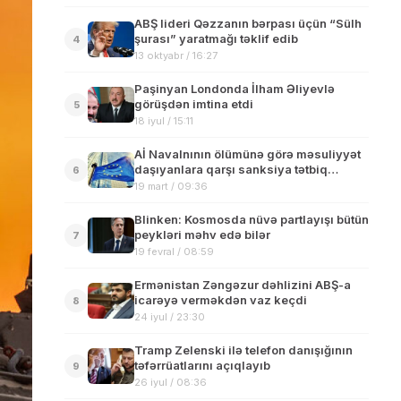
ABŞ lideri Qəzzanın bərpası üçün “Sülh
şurası” yaratmağı təklif edib
4
13 oktyabr / 16:27
Paşinyan Londonda İlham Əliyevlə
görüşdən imtina etdi
5
18 iyul / 15:11
Aİ Navalnının ölümünə görə məsuliyyət
daşıyanlara qarşı sanksiya tətbiq
6
edəcək
19 mart / 09:36
Blinken: Kosmosda nüvə partlayışı bütün
peykləri məhv edə bilər
7
19 fevral / 08:59
Ermənistan Zəngəzur dəhlizini ABŞ-a
icarəyə verməkdən vaz keçdi
8
24 iyul / 23:30
Tramp Zelenski ilə telefon danışığının
təfərrüatlarını açıqlayıb
9
26 iyul / 08:36