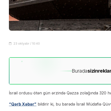
23 oktyabr / 10:40
Burada
sizin
rekla
İsrail ordusu ötən gün ərzində Qəzza zolağında 320 hə
“Qərb Xəbər”
bildirir ki, bu barədə İsrail Müdafiə Q