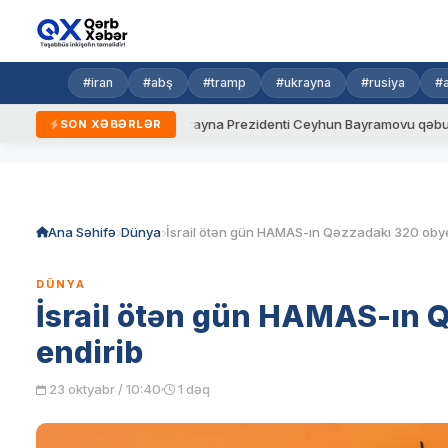
#iran
#abş
#tramp
#ukrayna
#rusiya
#
ni qaydalar
Ukrayna Prezidenti Ceyhun Bayramovu qəbul edib
SON XƏBƏRLƏR
Skip
to
content
Ana Səhifə
Dünya
DÜNYA
İsrail ötən gün HAMAS-ın 
endirib
23 oktyabr / 10:40
1 dəq