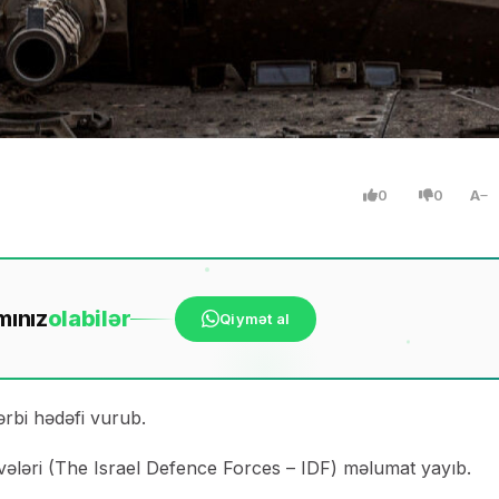
0
0
A
mınız
ola
bilər
Qiymət al
rbi hədəfi vurub.
üvvələri (The Israel Defence Forces – IDF) məlumat yayıb.