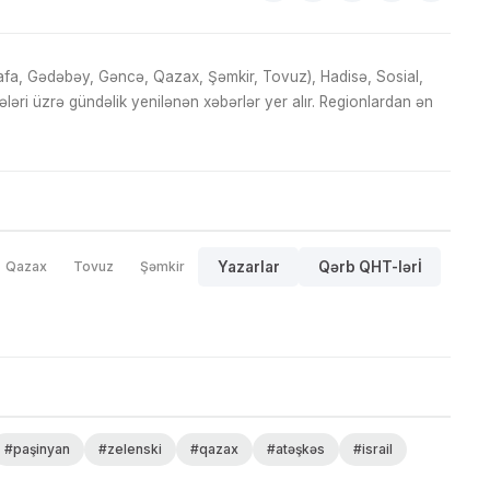
fa, Gədəbəy, Gəncə, Qazax, Şəmkir, Tovuz), Hadisə, Sosial,
ri üzrə gündəlik yenilənən xəbərlər yer alır. Regionlardan ən
Qazax
Tovuz
Şəmkir
Yazarlar
Qərb QHT-lərİ
#paşinyan
#zelenski
#qazax
#atəşkəs
#israil