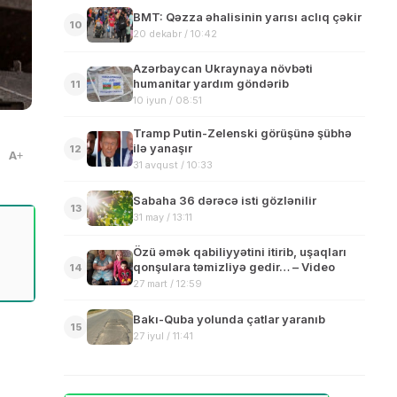
BMT: Qəzza əhalisinin yarısı aclıq çəkir
10
20 dekabr / 10:42
Azərbaycan Ukraynaya növbəti
humanitar yardım göndərib
11
10 iyun / 08:51
Tramp Putin-Zelenski görüşünə şübhə
ilə yanaşır
12
A
31 avqust / 10:33
Sabaha 36 dərəcə isti gözlənilir
13
31 may / 13:11
Özü əmək qabiliyyətini itirib, uşaqları
qonşulara təmizliyə gedir… – Video
14
27 mart / 12:59
Bakı-Quba yolunda çatlar yaranıb
15
27 iyul / 11:41