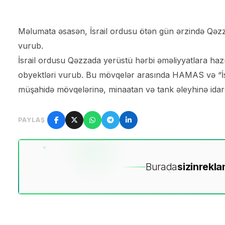
Məlumata əsasən, İsrail ordusu ötən gün ərzində Qəzz
vurub.
İsrail ordusu Qəzzada yerüstü hərbi əməliyyatlara hazı
obyektləri vurub. Bu mövqelər arasında HAMAS və “İslam
müşahidə mövqelərinə, minaatan və tank əleyhinə idar
PAYLAŞ
Burada
sizin
rekla