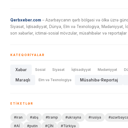
Qerbxeber.com
– Azərbaycanın qərb bölgəsi və ölkə üzrə gündə
Siyasət, İqtisadiyyat, Dünya, Elm və Texnologiya, Mədəniyyət, 
son xəbərlər, ictimai-sosial mövzular, müsahibələr və reportajlar 
KATEQORIYALAR
Xəbər
Sosial
Siyasət
İqtisadiyyat
Mədəniyyət
D
Maraqlı
Elm və Texnologiya
Müsahibə-Reportaj
ETIKETLƏR
#iran
#abş
#tramp
#ukrayna
#rusiya
#azərbayc
#Aİ
#putin
#ÇİN
#Türkiyə