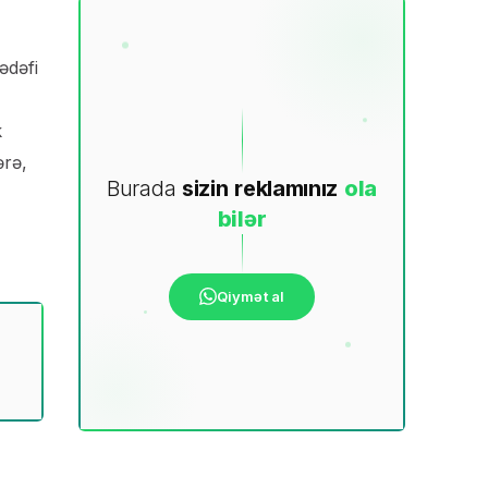
ədəfi
k
ərə,
Burada
sizin
reklamınız
ola
bilər
Qiymət al