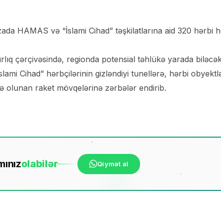
ada HAMAS və “İslami Cihad” təşkilatlarına aid 320 hərbi h
rlıq çərçivəsində, regionda potensial təhlükə yarada biləcə
i Cihad” hərbçilərinin gizləndiyi tunellərə, hərbi obyektl
ə olunan raket mövqelərinə zərbələr endirib.
mınız
ola
bilər
Qiymət al