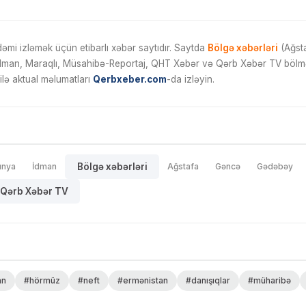
mi izləmək üçün etibarlı xəbər saytıdır. Saytda
Bölgə xəbərləri
(Ağsta
İdman, Maraqlı, Müsahibə-Reportaj, QHT Xəbər və Qərb Xəbər TV bölmələ
ilə aktual məlumatları
Qerbxeber.com
-da izləyin.
ünya
İdman
Bölgə xəbərləri
Ağstafa
Gəncə
Gədəbəy
Qərb Xəbər TV
an
#hörmüz
#neft
#ermənistan
#danışıqlar
#müharibə