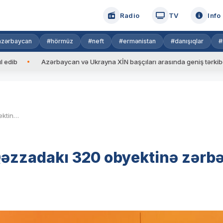
Radio
TV
Info
azərbaycan
#hörmüz
#neft
#ermənistan
#danışıqlar
#
Azərbaycan və Ukrayna XİN başçıları arasında geniş tərkibdə görüş
İsrail ötən gün HAMAS-ın Qəzzadakı 320 obyektinə zərbə endirib
Qəzzadakı 320 obyektinə zərb