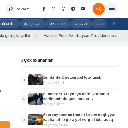
Reklam
müharibə
#paşinyan
#zelenski
#qazax
#atəşkəs
#isra
 keçirilib
Vladimir Putin Azərbaycan Prezidentinə zəng edib
Çox oxunanlar
Şəmkirdə 2 avtomobil toqquşub
1
13 iyul / 09:41
ə
Blinken: “Ukraynaya hərbi yardımın
verilməsində gecikmələr
2
qəbuledilməzdir”
15 may / 08:55
Azərbaycandan tranzit keçən nəqliyyat
vasitələrinə görə yol vergisi tutulacaq
3
24 yanvar / 11:53