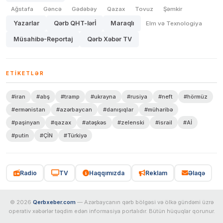
Ağstafa
Gəncə
Gədəbəy
Qazax
Tovuz
Şəmkir
Yazarlar
Qərb QHT-lərİ
Maraqlı
Elm və Texnologiya
Müsahibə-Reportaj
Qərb Xəbər TV
ETIKETLƏR
#iran
#abş
#tramp
#ukrayna
#rusiya
#neft
#hörmüz
#ermənistan
#azərbaycan
#danışıqlar
#müharibə
#paşinyan
#qazax
#atəşkəs
#zelenski
#israil
#Aİ
#putin
#ÇİN
#Türkiyə
Radio
TV
Haqqımızda
Reklam
Əlaqə
© 2026
Qerbxeber.com
— Azərbaycanın qərb bölgəsi və ölkə gündəmi üzrə
operativ xəbərlər təqdim edən informasiya portalıdır. Bütün hüquqlar qorunur.