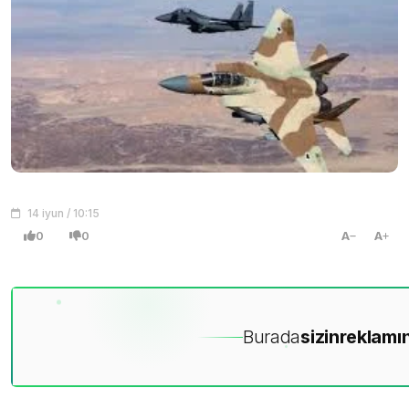
14 iyun / 10:15
0
0
A
A
Burada
sizin
reklamın