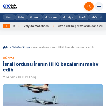
#iran
#abş
#tramp
#ukrayna
#rusiya
#neft
#hörmüz
ng edib
Valyuta məzənnəsi
Azad edilmiş ərazilərdə daha 212 mina
Skip
to
content
Ana Səhifə
Dünya
İsrail ordusu İranın HHQ bazalarını məhv edib
DÜNYA
İsrail ordusu İranın HHQ bazalarını məhv
edib
14 iyun / 10:15
1 dəq