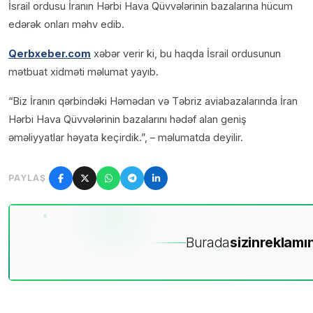
İsrail ordusu İranın Hərbi Hava Qüvvələrinin bazalarına hücum
edərək onları məhv edib.
Qerbxeber.com
xəbər verir ki, bu haqda İsrail ordusunun
mətbuat xidməti məlumat yayıb.
“Biz İranın qərbindəki Həmədan və Təbriz aviabazalarında İran
Hərbi Hava Qüvvələrinin bazalarını hədəf alan geniş
əməliyyatlar həyata keçirdik.”, – məlumatda deyilir.
PAYLAŞ
Burada
sizin
reklamın