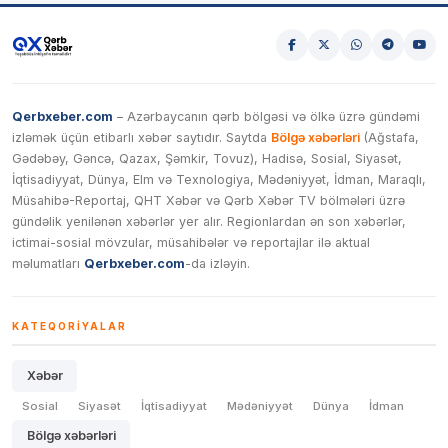
Qerbxeber.com
– Azərbaycanın qərb bölgəsi və ölkə üzrə gündəmi
izləmək üçün etibarlı xəbər saytıdır. Saytda
Bölgə xəbərləri
(Ağstafa,
Gədəbəy, Gəncə, Qazax, Şəmkir, Tovuz), Hadisə, Sosial, Siyasət,
İqtisadiyyat, Dünya, Elm və Texnologiya, Mədəniyyət, İdman, Maraqlı,
Müsahibə-Reportaj, QHT Xəbər və Qərb Xəbər TV bölmələri üzrə
gündəlik yenilənən xəbərlər yer alır. Regionlardan ən son xəbərlər,
ictimai-sosial mövzular, müsahibələr və reportajlar ilə aktual
məlumatları
Qerbxeber.com
-da izləyin.
KATEQORIYALAR
Xəbər
Sosial
Siyasət
İqtisadiyyat
Mədəniyyət
Dünya
İdman
Bölgə xəbərləri