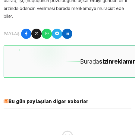
olaraq, işçi,hüququnun pozulduğunu aşkar etdiyi gündən bir il
ərzində ödəncin verilməsi barədə məhkəməyə müraciət edə
bilər.
PAYLAŞ
Burada
sizin
reklamın
Bu gün paylaşılan digər xəbərlər