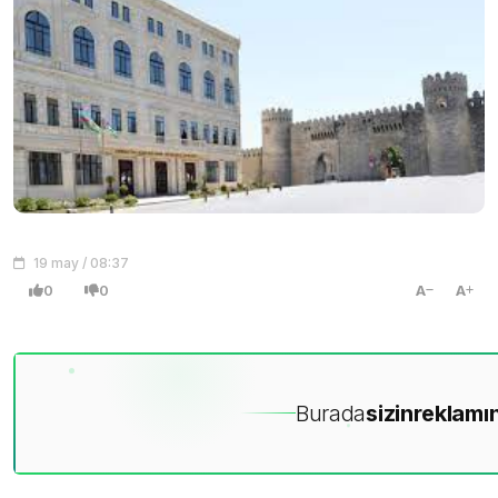
19 may / 08:37
0
0
A
A
Burada
sizin
reklamın