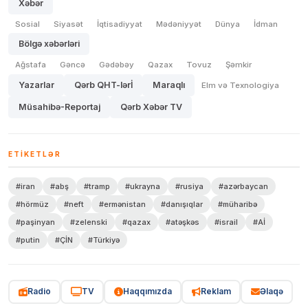
Xəbər
Sosial
Siyasət
İqtisadiyyat
Mədəniyyət
Dünya
İdman
Bölgə xəbərləri
Ağstafa
Gəncə
Gədəbəy
Qazax
Tovuz
Şəmkir
Yazarlar
Qərb QHT-lərİ
Maraqlı
Elm və Texnologiya
Müsahibə-Reportaj
Qərb Xəbər TV
ETIKETLƏR
#iran
#abş
#tramp
#ukrayna
#rusiya
#azərbaycan
#hörmüz
#neft
#ermənistan
#danışıqlar
#müharibə
#paşinyan
#zelenski
#qazax
#atəşkəs
#israil
#Aİ
#putin
#ÇİN
#Türkiyə
Radio
TV
Haqqımızda
Reklam
Əlaqə