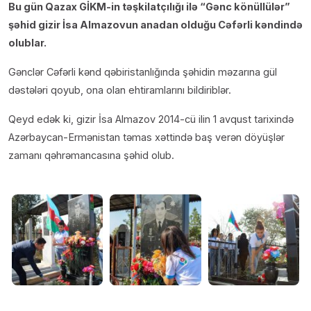
Bu gün Qazax GİKM-in təşkilatçılığı ilə “Gənc könüllülər”
şəhid gizir İsa Almazovun anadan olduğu Cəfərli kəndində
olublar.
Gənclər Cəfərli kənd qəbiristanlığında şəhidin məzarına gül
dəstələri qoyub, ona olan ehtiramlarını bildiriblər.
Qeyd edək ki, gizir İsa Almazov 2014-cü ilin 1 avqust tarixində
Azərbaycan-Ermənistan təmas xəttində baş verən döyüşlər
zamanı qəhrəmancasına şəhid olub.