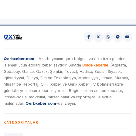
Qerbxeber.com
– Azərbaycanın qərb bölgəsi və ölkə üzrə gündəmi
izləmək üçün etibarlı xəbər saytıdır. Saytda
Bölgə xəbərləri
(Ağstafa,
Gədəbəy, Gəncə, Qazax, Şəmkir, Tovuz), Hadisə, Sosial, Siyasət,
İqtisadiyyat, Dünya, Elm və Texnologiya, Mədəniyyət, İdman, Maraqlı,
Müsahibə-Reportaj, QHT Xəbər və Qərb Xəbər TV bölmələri üzrə
gündəlik yenilənən xəbərlər yer alır. Regionlardan ən son xəbərlər,
ictimai-sosial mövzular, müsahibələr və reportajlar ilə aktual
məlumatları
Qerbxeber.com
-da izləyin.
KATEQORIYALAR