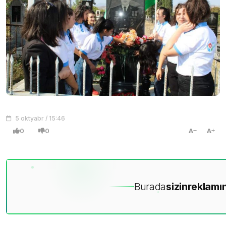
5 oktyabr / 15:46
0
0
A
A
Burada
sizin
reklamın