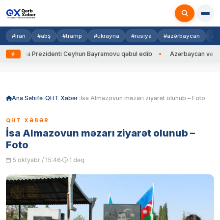
#iran
#abş
#tramp
#ukrayna
#rusiya
#azərbaycan
#h
ayna Prezidenti Ceyhun Bayramovu qəbul edib
Azərbaycan və Ukrayna X
Skip
to
content
Ana Səhifə
QHT Xəbər
İsa Almazovun məzarı ziyarət olunub – Foto
QHT XƏBƏR
İsa Almazovun məzarı ziyarət olunub –
Foto
5 oktyabr / 15:46
1 dəq