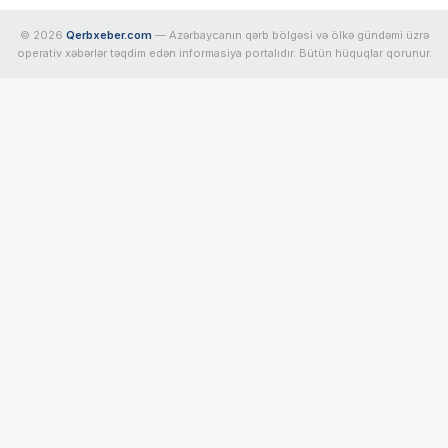
© 2026
Qerbxeber.com
— Azərbaycanın qərb bölgəsi və ölkə gündəmi üzrə
operativ xəbərlər təqdim edən informasiya portalıdır. Bütün hüquqlar qorunur.