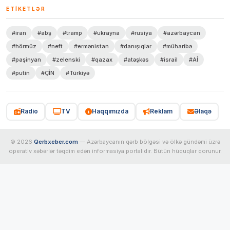
ETIKETLƏR
#iran
#abş
#tramp
#ukrayna
#rusiya
#azərbaycan
#hörmüz
#neft
#ermənistan
#danışıqlar
#müharibə
#paşinyan
#zelenski
#qazax
#atəşkəs
#israil
#Aİ
#putin
#ÇİN
#Türkiyə
Radio
TV
Haqqımızda
Reklam
Əlaqə
© 2026
Qerbxeber.com
— Azərbaycanın qərb bölgəsi və ölkə gündəmi üzrə
operativ xəbərlər təqdim edən informasiya portalıdır. Bütün hüquqlar qorunur.