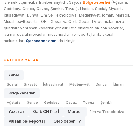
izləmək üçün etibarlı xəbər saytıdır. Saytda
Bölgə xəbərləri
(Ağstafa,
Gədəbəy, Gəncə, Qazax, Şəmkir, Tovuz), Hadisə, Sosial, Siyasət,
İqtisadiyyat, Dünya, Elm və Texnologiya, Mədəniyyət, İdman, Maraqlı,
Müsahibə-Reportaj, QHT Xəbər və Qərb Xəbər TV bölmələri üzrə
gündəlik yenilənən xəbərlər yer alır. Regionlardan ən son xəbərlər,
ictimai-sosial mövzular, müsahibələr və reportajlar ilə aktual
məlumatları
Qerbxeber.com
-da izləyin.
KATEQORIYALAR
Xəbər
Sosial
Siyasət
İqtisadiyyat
Mədəniyyət
Dünya
İdman
Bölgə xəbərləri
Ağstafa
Gəncə
Gədəbəy
Qazax
Tovuz
Şəmkir
Yazarlar
Qərb QHT-lərİ
Maraqlı
Elm və Texnologiya
Müsahibə-Reportaj
Qərb Xəbər TV