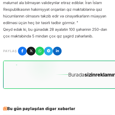
məlumat ala bilməyən valideynlər etiraz ediblər. İran İslam
Respublikasının hakimiyyət orqanları qız məktəblərinə qaz
hücumlarının olmasını təkzib edir və cinayətkarların müəyyən
edilməsi üçün heç bir təsirli tədbir görmür.
Qeyd edək ki, bu günədək 28 əyalətin 100 şəhərinin 250-dən
çox məktəbində 5 mindən çox qız şagird zəhərlənib.
PAYLAŞ
Burada
sizin
reklamın
Bu gün paylaşılan digər xəbərlər