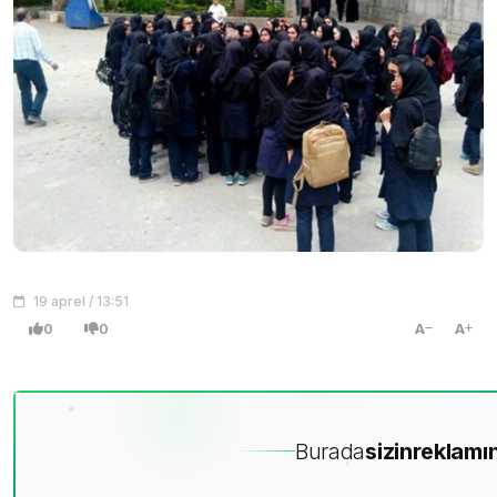
19 aprel / 13:51
0
0
A
A
Burada
sizin
reklamın