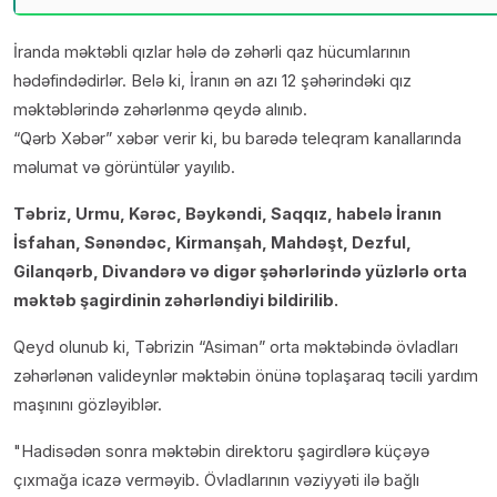
İranda məktəbli qızlar hələ də zəhərli qaz hücumlarının
hədəfindədirlər. Belə ki, İranın ən azı 12 şəhərindəki qız
məktəblərində zəhərlənmə qeydə alınıb.
“Qərb Xəbər” xəbər verir ki, bu barədə teleqram kanallarında
məlumat və görüntülər yayılıb.
Təbriz, Urmu, Kərəc, Bəykəndi, Saqqız, habelə İranın
İsfahan, Sənəndəc, Kirmanşah, Mahdəşt, Dezful,
Gilanqərb, Divandərə və digər şəhərlərində yüzlərlə orta
məktəb şagirdinin zəhərləndiyi bildirilib.
Qeyd olunub ki, Təbrizin “Asiman” orta məktəbində övladları
zəhərlənən valideynlər məktəbin önünə toplaşaraq təcili yardım
maşınını gözləyiblər.
Hadisədən sonra məktəbin direktoru şagirdlərə küçəyə
çıxmağa icazə verməyib. Övladlarının vəziyyəti ilə bağlı