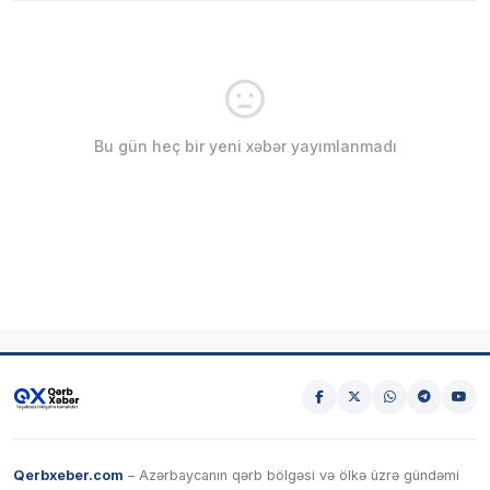
Bu gün heç bir yeni xəbər yayımlanmadı
Qerbxeber.com
– Azərbaycanın qərb bölgəsi və ölkə üzrə gündəmi