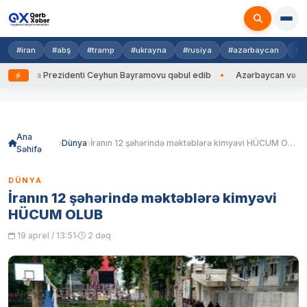
#iran
#abş
#tramp
#ukrayna
#rusiya
#azərbaycan
#h
rayna Prezidenti Ceyhun Bayramovu qəbul edib
Azərbaycan və Ukrayna 
Skip
to
content
Ana
Dünya
İranın 12 şəhərində məktəblərə kimyəvi HÜCUM OLUB
Səhifə
DÜNYA
İranın 12 şəhərində məktəblərə kimyəvi
HÜCUM OLUB
19 aprel / 13:51
2 dəq