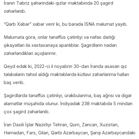
İranın Təbriz şəhərindəki qızlar məktəbində 20 şagird
zəhərlənib.
“Qərb Xəbər” xəbər verir ki, bu barədə İSNA məlumat yayıb.
Məlumata görə, onlar tənəffüs çətinliyi və nəfəs darlığı
şikayətləri ilə xəstəxanaya aparılıblar. Şagirdlərin nədən
zəhərləndikləri açıqlanmır.
Qeyd edək ki, 2022-ci il noyabrın 30-dan İranda əsasən qız
tələbələrin təhsil aldığı məktəblərdə kütləvi zəhərlənmə halları
baş verib.
Şagirdlərdə tənəffüs çətinliyi, ürəkbulanma, baş ağrısı və digər
əlamətlər müşahidə olunur. İndiyədək 238 məktəbdə 5 mindən
çox şagird zəhərlənib.
İran Daxili İşlər Nazirliyi Tehran, Qum, Zəncan, Xuzistan,
Həmədan, Fars, Gilan, Qərbi Azərbaycan, Şərqi Azərbaycandakı