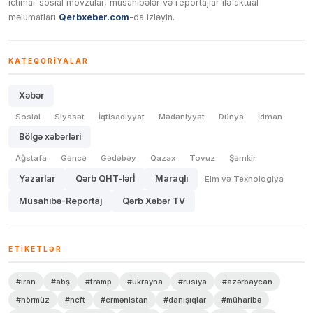
ictimai-sosial mövzular, müsahibələr və reportajlar ilə aktual
məlumatları
Qerbxeber.com
-da izləyin.
KATEQORIYALAR
Xəbər
Sosial
Siyasət
İqtisadiyyat
Mədəniyyət
Dünya
İdman
Bölgə xəbərləri
Ağstafa
Gəncə
Gədəbəy
Qazax
Tovuz
Şəmkir
Yazarlar
Qərb QHT-lərİ
Maraqlı
Elm və Texnologiya
Müsahibə-Reportaj
Qərb Xəbər TV
ETIKETLƏR
#iran
#abş
#tramp
#ukrayna
#rusiya
#azərbaycan
#hörmüz
#neft
#ermənistan
#danışıqlar
#müharibə