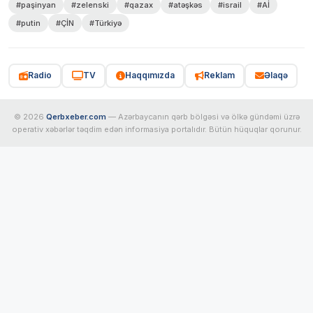
#paşinyan
#zelenski
#qazax
#atəşkəs
#israil
#Aİ
#putin
#ÇİN
#Türkiyə
Radio
TV
Haqqımızda
Reklam
Əlaqə
© 2026
Qerbxeber.com
— Azərbaycanın qərb bölgəsi və ölkə gündəmi üzrə
operativ xəbərlər təqdim edən informasiya portalıdır. Bütün hüquqlar qorunur.