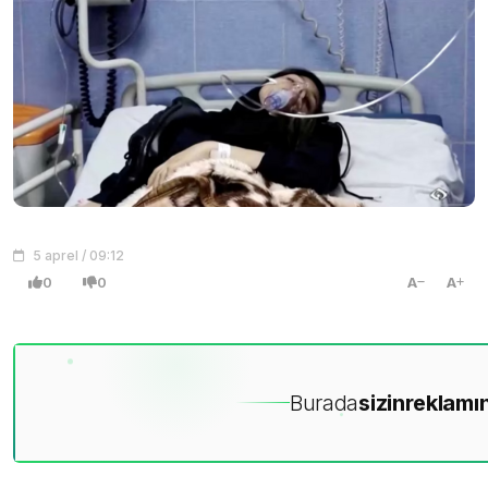
5 aprel / 09:12
0
0
A
A
Burada
sizin
reklamın