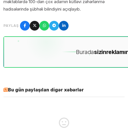
məktəblərdə 100-dən çox adamın kütləvi zəhərlənmə
hadisələrində şübhəli bilindiyini açıqlayıb.
PAYLAŞ
Burada
sizin
reklamın
Bu gün paylaşılan digər xəbərlər