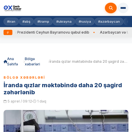
#iran
#abş
#tramp
#ukrayna
#rusiya
#azərbaycan
#h
ayna Prezidenti Ceyhun Bayramovu qəbul edib
Azərbaycan və Ukrayna X
Skip
to
content
Ana
Bölgə
İranda qızlar məktəbində daha 20 şagird zəhərlənib
Səhifə
xəbərləri
BÖLGƏ XƏBƏRLƏRI
İranda qızlar məktəbində daha 20 şagird
zəhərlənib
5 aprel / 09:12
1 dəq