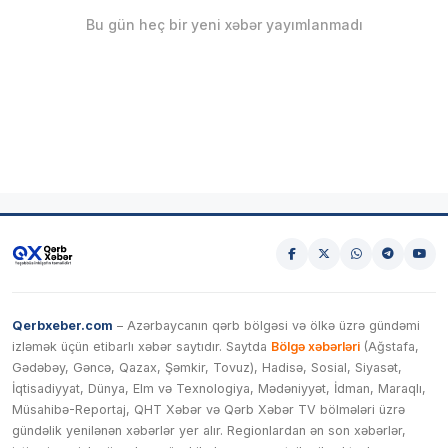
Bu gün heç bir yeni xəbər yayımlanmadı
Qerbxeber.com
– Azərbaycanın qərb bölgəsi və ölkə üzrə gündəmi
izləmək üçün etibarlı xəbər saytıdır. Saytda
Bölgə xəbərləri
(Ağstafa,
Gədəbəy, Gəncə, Qazax, Şəmkir, Tovuz), Hadisə, Sosial, Siyasət,
İqtisadiyyat, Dünya, Elm və Texnologiya, Mədəniyyət, İdman, Maraqlı,
Müsahibə-Reportaj, QHT Xəbər və Qərb Xəbər TV bölmələri üzrə
gündəlik yenilənən xəbərlər yer alır. Regionlardan ən son xəbərlər,