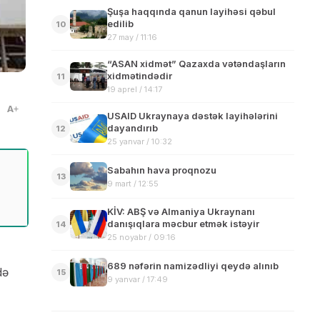
Şuşa haqqında qanun layihəsi qəbul
edilib
10
27 may / 11:16
“ASAN xidmət” Qazaxda vətəndaşların
xidmətindədir
11
19 aprel / 14:17
A
USAID Ukraynaya dəstək layihələrini
dayandırıb
12
25 yanvar / 10:32
Sabahın hava proqnozu
13
9 mart / 12:55
KİV: ABŞ və Almaniya Ukraynanı
danışıqlara məcbur etmək istəyir
14
25 noyabr / 09:16
689 nəfərin namizədliyi qeydə alınıb
də
15
9 yanvar / 17:49