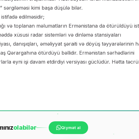
 sərgiləməsi kimi başa düşülə bilər.
stifadə edilməsidir;
ardığı və toplanan məlumatların Ermənistana da ötürüldüyü is
ddə xüsusi radar sistemləri və dinləmə stansiyaları
sı, danışıqları, əməliyyat şəraiti və döyüş təyyarələrinin 
ş Qərargahına ötürdüyü bəllidir. Ermənistan sərhədlərini
larla eyni işi davam etdirdiyi versiyası güclüdür. Hətta təcr
mınız
ola
bilər
Qiymət al