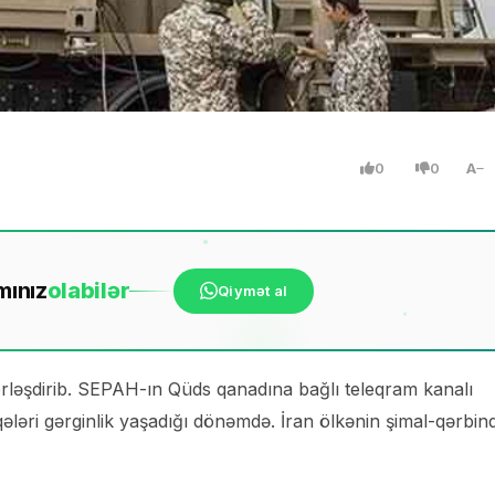
0
0
A
mınız
ola
bilər
Qiymət al
erləşdirib. SEPAH-ın Qüds qanadına bağlı teleqram kanalı
ləri gərginlik yaşadığı dönəmdə. İran ölkənin şimal-qərbin