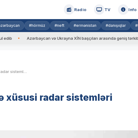
Radio
TV
Info
azərbaycan
#hörmüz
#neft
#ermənistan
#danışıqlar
#
Azərbaycan və Ukrayna XİN başçıları arasında geniş tərkibdə görüş
İran Azərbaycanla sərhəddə xüsusi radar sistemləri yerləşdirib
 xüsusi radar sistemləri