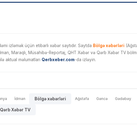
mi izləmək üçün etibarlı xəbər saytıdır. Saytda
Bölgə xəbərləri
(Ağsta
İdman, Maraqlı, Müsahibə-Reportaj, QHT Xəbər və Qərb Xəbər TV bölmələ
ilə aktual məlumatları
Qerbxeber.com
-da izləyin.
ünya
İdman
Bölgə xəbərləri
Ağstafa
Gəncə
Gədəbəy
Qərb Xəbər TV