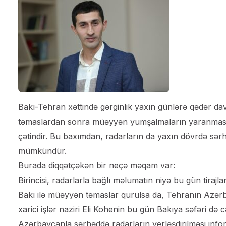
Bakı-Tehran xəttində gərginlik yaxın günlərə qədər dava
təmaslardan sonra müəyyən yumşalmaların yaranması il
çətindir. Bu baxımdan, radarların da yaxın dövrdə sər
mümkündür.
Burada diqqətçəkən bir neçə məqam var:
Birincisi, radarlarla bağlı məlumatın niyə bu gün tirajla
Bakı ilə müəyyən təmaslar qurulsa da, Tehranın Azərba
xarici işlər naziri Eli Kohenin bu gün Bakıya səfəri də 
Azərbaycanla sərhəddə radarların yerləşdirilməsi infor