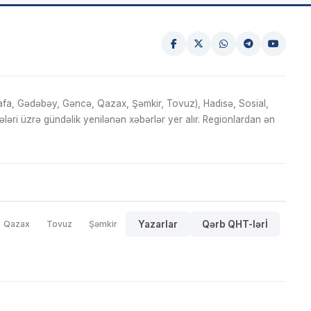
fa, Gədəbəy, Gəncə, Qazax, Şəmkir, Tovuz), Hadisə, Sosial,
ri üzrə gündəlik yenilənən xəbərlər yer alır. Regionlardan ən
Qazax
Tovuz
Şəmkir
Yazarlar
Qərb QHT-lərİ