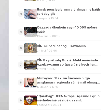
17 mart / 14:16
Əmək pensiyalarının artırılması ilə bağlı
şərt dəyişib
4
2 avqust / 10:34
Qəzzada ölənlərin sayı 40 099 nəfərə
çatıb
5
19 avqust / 08:35
DİN: Qubad İbadoğlu saxlanılıb
6
24 iyul / 09:46
XİN Beynəlxalq Ədalət Məhkəməsində
Azərbaycanın sorğusu üzrə keçirilən
7
dinləmələrlə bağlı məlumat yayıb
1 fevral / 09:53
Mirzoyan: “Bakı və İrəvanın birgə
açıqlaması regionda sülhə nail olmaq
8
üçün növbəti addımdır”
12 dekabr / 12:19
“Qarabağ” UEFA Avropa Liqasında qrup
mərhələsinə vəsiqə qazanıb
9
1 sentyabr / 08:54