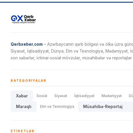
Qerbxeber.com
– Azərbaycanın qərb bölgəsi və ölkə üzrə gündə
Siyasət, İqtisadiyyat, Dünya, Elm və Texnologiya, Mədəniyyət, 
son xəbərlər, ictimai-sosial mövzular, müsahibələr və reportajlar 
KATEQORIYALAR
Xəbər
Sosial
Siyasət
İqtisadiyyat
Mədəniyyət
D
Maraqlı
Elm və Texnologiya
Müsahibə-Reportaj
ETIKETLƏR