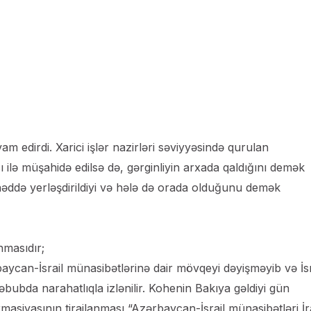
m edirdi. Xarici işlər nazirləri səviyyəsində qurulan
ə müşahidə edilsə də, gərginliyin arxada qaldığını demək
həddə yerləşdirildiyi və hələ də orada olduğunu demək
nmasıdır;
ycan-İsrail münasibətlərinə dair mövqeyi dəyişməyib və İsr
cəbubda narahatlıqla izlənilir. Kohenin Bakıya gəldiyi gün
masiyasının tirajlanması “Azərbaycan-İsrail münasibətləri İ