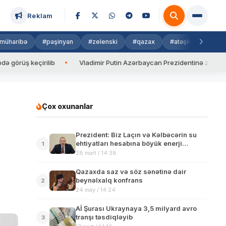
Reklam
müharibə
#paşinyan
#zelenski
#qazax
#atəşkəs
#isra
 keçirilib
Vladimir Putin Azərbaycan Prezidentinə zəng edib
Çox oxunanlar
Prezident: Biz Laçın və Kəlbəcərin su
ehtiyatları hesabına böyük enerji
1
mənbəyi yaradacağıq
28 mart / 14:38
Qazaxda saz və söz sənətinə dair
beynəlxalq konfrans
2
24 may / 14:24
Aİ Şurası Ukraynaya 3,5 milyard avro
tranşı təsdiqləyib
3