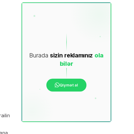
Burada
sizin
reklamınız
ola
bilər
Qiymət al
ailin
rana