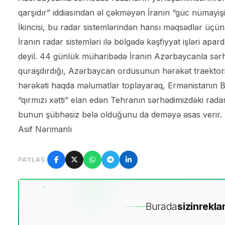
qarşıdır” iddiasından əl çəkməyən İranın “güc nümayişi”
İkincisi, bu radar sistemlərindən hansı məqsədlər üçün i
İranın radar sistemləri ilə bölgədə kəşfiyyat işləri ap
deyil. 44 günlük müharibədə İranın Azərbaycanla sərhə
quraşdırdığı, Azərbaycan ordusunun hərəkət traektoriya
hərəkəti haqda məlumatlar toplayaraq, Ermənistanın Ba
“qırmızı xətti” elan edən Tehranın sərhədimizdəki radar
bunun şübhəsiz belə olduğunu da deməyə əsas verir.
Asif Nərimanlı
PAYLAŞ
Burada
sizin
rekla