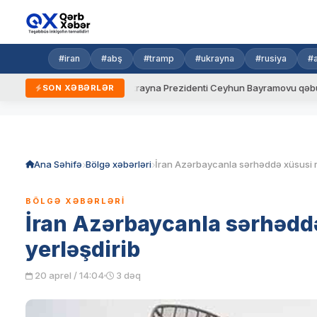
#iran
#abş
#tramp
#ukrayna
#rusiya
#
ni qaydalar
Ukrayna Prezidenti Ceyhun Bayramovu qəbul edib
SON XƏBƏRLƏR
Skip
to
content
Ana Səhifə
Bölgə xəbərləri
BÖLGƏ XƏBƏRLƏRI
İran Azərbaycanla sərhəddə
yerləşdirib
20 aprel / 14:04
3 dəq