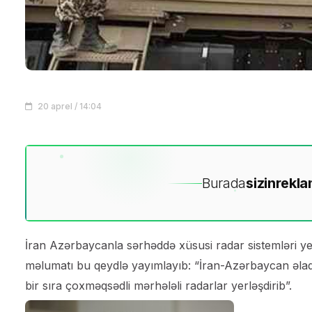
20 aprel / 14:04
Burada
sizin
rekla
İran Azərbaycanla sərhəddə xüsusi radar sistemləri y
məlumatı bu qeydlə yayımlayıb: “İran-Azərbaycan əlaqə
bir sıra çoxməqsədli mərhələli radarlar yerləşdirib”.