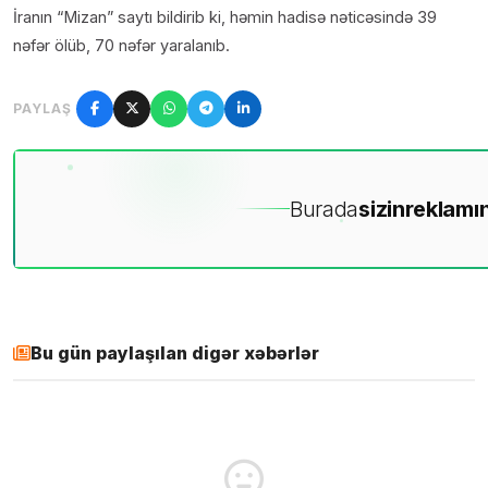
İranın “Mizan” saytı bildirib ki, həmin hadisə nəticəsində 39
nəfər ölüb, 70 nəfər yaralanıb.
PAYLAŞ
Burada
sizin
reklamın
Bu gün paylaşılan digər xəbərlər