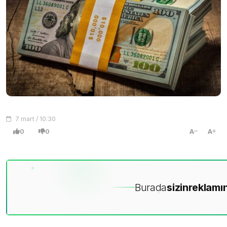
7 mart / 10:30
0
0
A
A
Burada
sizin
reklamın