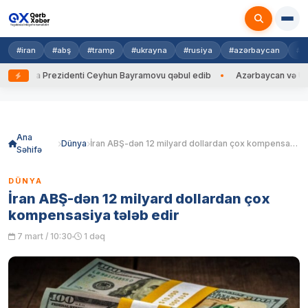
#iran
#abş
#tramp
#ukrayna
#rusiya
#azərbaycan
#h
rayna Prezidenti Ceyhun Bayramovu qəbul edib
Azərbaycan və Ukrayna 
Skip
to
content
Ana
Dünya
İran ABŞ-dən 12 milyard dollardan çox kompensasiya tələb edir
Səhifə
DÜNYA
İran ABŞ-dən 12 milyard dollardan çox
kompensasiya tələb edir
7 mart / 10:30
1 dəq