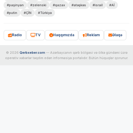
#paşinyan
#zelenski
#qazax
#atəşkəs
#israil
#Aİ
#putin
#ÇİN
#Türkiyə
Radio
TV
Haqqımızda
Reklam
Əlaqə
© 2026
Qerbxeber.com
— Azərbaycanın qərb bölgəsi və ölkə gündəmi üzrə
operativ xəbərlər təqdim edən informasiya portalıdır. Bütün hüquqlar qorunur.