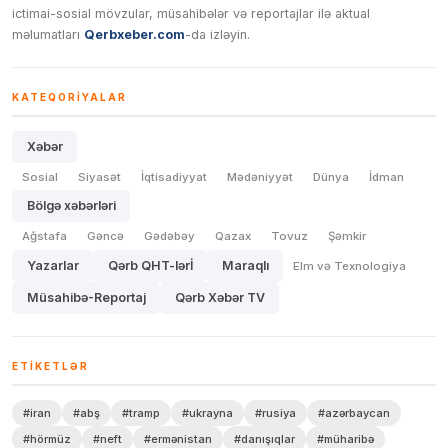
ictimai-sosial mövzular, müsahibələr və reportajlar ilə aktual
məlumatları
Qerbxeber.com
-da izləyin.
KATEQORIYALAR
Xəbər
Sosial
Siyasət
İqtisadiyyat
Mədəniyyət
Dünya
İdman
Bölgə xəbərləri
Ağstafa
Gəncə
Gədəbəy
Qazax
Tovuz
Şəmkir
Yazarlar
Qərb QHT-lərİ
Maraqlı
Elm və Texnologiya
Müsahibə-Reportaj
Qərb Xəbər TV
ETIKETLƏR
#iran
#abş
#tramp
#ukrayna
#rusiya
#azərbaycan
#hörmüz
#neft
#ermənistan
#danışıqlar
#müharibə