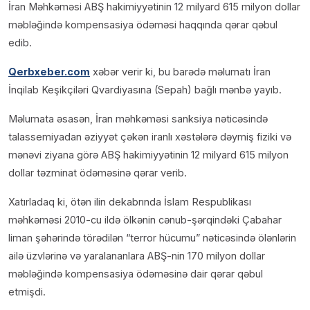
İran Məhkəməsi ABŞ hakimiyyətinin 12 milyard 615 milyon dollar
məbləğində kompensasiya ödəməsi haqqında qərar qəbul
edib.
Qerbxeber.com
xəbər verir ki, bu barədə məlumatı İran
İnqilab Keşikçiləri Qvardiyasına (Sepah) bağlı mənbə yayıb.
Məlumata əsasən, İran məhkəməsi sanksiya nəticəsində
talassemiyadan əziyyət çəkən iranlı xəstələrə dəymiş fiziki və
mənəvi ziyana görə ABŞ hakimiyyətinin 12 milyard 615 milyon
dollar təzminat ödəməsinə qərar verib.
Xatırladaq ki, ötən ilin dekabrında İslam Respublikası
məhkəməsi 2010-cu ildə ölkənin cənub-şərqindəki Çabahar
liman şəhərində törədilən “terror hücumu” nəticəsində ölənlərin
ailə üzvlərinə və yaralananlara ABŞ-nin 170 milyon dollar
məbləğində kompensasiya ödəməsinə dair qərar qəbul
etmişdi.