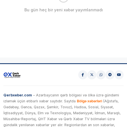
Bu gün heç bir yeni xəbər yayımlanmadı
Qerbxeber.com
– Azərbaycanın qərb bölgəsi və ölkə üzrə gündəmi
izləmək üçün etibarlı xəbər saytıdır. Saytda
Bölgə xəbərləri
(Ağstafa,
Gədəbəy, Gəncə, Qazax, Şəmkir, Tovuz), Hadisə, Sosial, Siyasət,
İqtisadiyyat, Dünya, Elm və Texnologiya, Mədəniyyət, İdman, Maraqlı,
Müsahibə-Reportaj, QHT Xəbər və Qərb Xəbər TV bölmələri üzrə
gündəlik yenilənən xəbərlər yer alır. Regionlardan ən son xəbərlər,