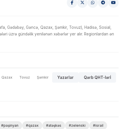
fa, Gədəbəy, Gəncə, Qazax, Şəmkir, Tovuz), Hadisə, Sosial,
ri üzrə gündəlik yenilənən xəbərlər yer alır. Regionlardan ən
Qazax
Tovuz
Şəmkir
Yazarlar
Qərb QHT-lərİ
#paşinyan
#qazax
#atəşkəs
#zelenski
#israil