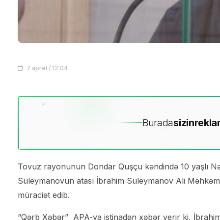
7 aprel / 12:04
Burada
sizin
rekla
Tovuz rayonunun Dondar Quşçu kəndində 10 yaşlı Nərm
Süleymanovun atası İbrahim Süleymanov Ali Məhkəm
müraciət edib.
“Qərb Xəbər” APA-ya istinadən xəbər verir ki, İbrah