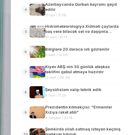
Azərbaycanda Qurban bayramı qeyd
edilir
4
31 iyul / 11:08
Hidrometeorologiya Xidməti çaylarda
baş verə biləcək sel və daşqınla
5
əlaqədar vətəndaşlara müraciət edib
10 iyun / 15:14
Bölglərə 20 dərəcə isti gözlənilir
6
9 mart / 14:08
Kiyev ABŞ-nin 30 günlük atəşkəs
təklifini qəbul etməyə hazırdır
7
12 mart / 08:46
Şeyxülislam xalqı təbrik edib
8
4 iyun / 11:29
Prezidentin köməkçisi: “Ermənilər
Xızıya raket atıb”
9
4 oktyabr / 23:18
Şəmkirdə silah satmaq istəyən keçmiş
məhkum tutulub
10