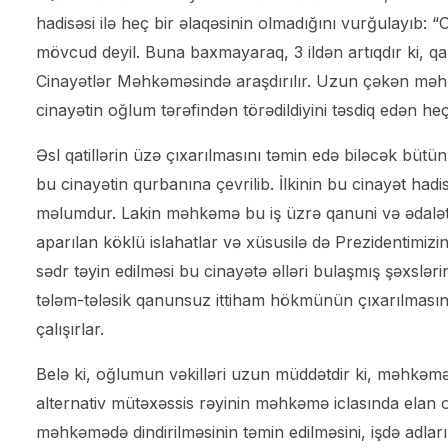
hadisəsi ilə heç bir əlaqəsinin olmadığını vurğulayıb: 
mövcud deyil. Buna baxmayaraq, 3 ildən artıqdır ki, qa
Cinayətlər Məhkəməsində araşdırılır. Uzun çəkən məhk
cinayətin oğlum tərəfindən törədildiyini təsdiq edən he
Əsl qatillərin üzə çıxarılmasını təmin edə biləcək bütün
bu cinayətin qurbanına çevrilib. İlkinin bu cinayət had
məlumdur. Lakin məhkəmə bu iş üzrə qanuni və ədalət
aparılan köklü islahatlar və xüsusilə də Prezidentim
sədr təyin edilməsi bu cinayətə əlləri bulaşmış şəxslər
tələm-tələsik qanunsuz ittiham hökmünün çıxarılmasına
çalışırlar.
Belə ki, oğlumun vəkilləri uzun müddətdir ki, məhkəməyə
alternativ mütəxəssis rəyinin məhkəmə iclasında elan 
məhkəmədə dindirilməsinin təmin edilməsini, işdə adla