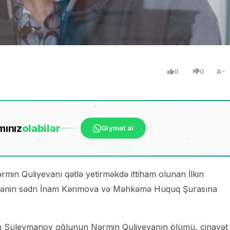
0
0
A
mınız
ola
bilər
Qiymət al
in Quliyevanı qətlə yetirməkdə ittiham olunan İlkin
ənin sədri İnam Kərimova və Məhkəmə Hüquq Şurasına
im Süleymanov oğlunun Nərmin Quliyevanın ölümü, cinayət