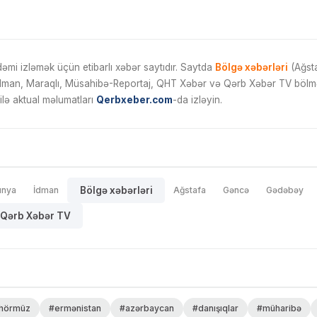
mi izləmək üçün etibarlı xəbər saytıdır. Saytda
Bölgə xəbərləri
(Ağsta
İdman, Maraqlı, Müsahibə-Reportaj, QHT Xəbər və Qərb Xəbər TV bölmələ
ilə aktual məlumatları
Qerbxeber.com
-da izləyin.
ünya
İdman
Bölgə xəbərləri
Ağstafa
Gəncə
Gədəbəy
Qərb Xəbər TV
hörmüz
#ermənistan
#azərbaycan
#danışıqlar
#müharibə