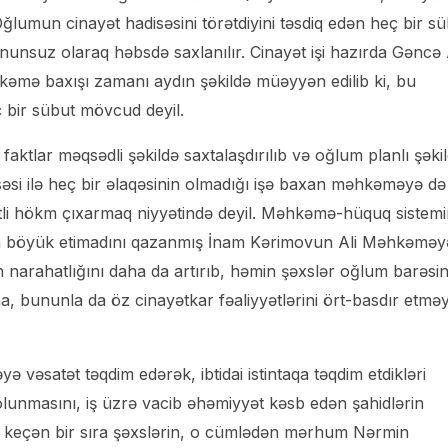
“Oğlumun cinayət hadisəsini törətdiyini təsdiq edən heç bir s
nunsuz olaraq həbsdə saxlanılır. Cinayət işi hazırda Gəncə
əmə baxışı zamanı aydın şəkildə müəyyən edilib ki, bu
ç bir sübut mövcud deyil.
 faktlar məqsədli şəkildə saxtalaşdırılıb və oğlum planlı şəki
isəsi ilə heç bir əlaqəsinin olmadığı işə baxan məhkəməyə də
li hökm çıxarmaq niyyətində deyil. Məhkəmə-hüquq sistem
izin böyük etimadını qazanmış İnam Kərimovun Ali Məhkəməy
in narahatlığını daha da artırıb, həmin şəxslər oğlum barəsi
, bununla da öz cinayətkar fəaliyyətlərini ört-basdır etmə
 vəsatət təqdim edərək, ibtidai istintaqa təqdim etdikləri
olunmasını, iş üzrə vacib əhəmiyyət kəsb edən şahidlərin
rı keçən bir sıra şəxslərin, o cümlədən mərhum Nərmin