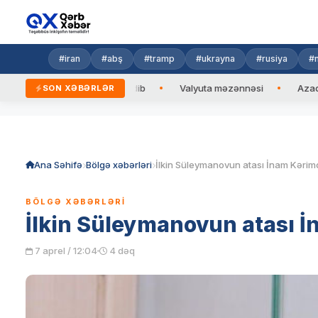
#iran
#abş
#tramp
#ukrayna
#rusiya
#n
n Prezidentinə zəng edib
Valyuta məzənnəsi
Azad edilmiş
SON XƏBƏRLƏR
Skip
to
content
Ana Səhifə
Bölgə xəbərləri
BÖLGƏ XƏBƏRLƏRI
İlkin Süleymanovun atası İ
7 aprel / 12:04
4 dəq