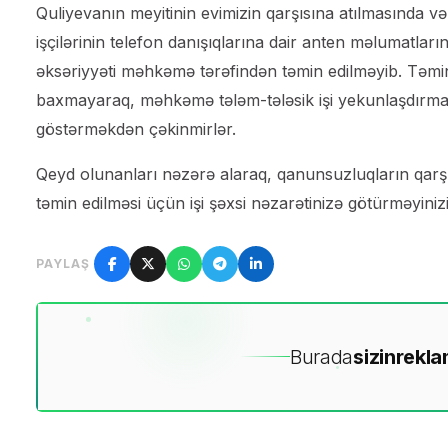
Quliyevanın meyitinin evimizin qarşısına atılmasında 
işçilərinin telefon danışıqlarına dair anten məlumatlar
əksəriyyəti məhkəmə tərəfindən təmin edilməyib. Təmin
baxmayaraq, məhkəmə tələm-tələsik işi yekunlaşdırmağ
göstərməkdən çəkinmirlər.
Qeyd olunanları nəzərə alaraq, qanunsuzluqların qarşıs
təmin edilməsi üçün işi şəxsi nəzarətinizə götürməyinizi
PAYLAŞ
Burada
sizin
rekla