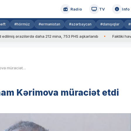
Radio
TV
Info
eft
#hörmüz
#ermənistan
#azərbaycan
#danışıqlar
#
 ərazilərdə daha 212 mina, 753 PHS aşkarlanıb
Faktiki hava: 39 d
İlkin Süleymanovun atası İnam Kərimova müraciət etdi
nam Kərimova müraciət etdi