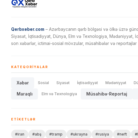
Qerbxeber.com
– Azərbaycanın qərb bölgəsi və ölkə üzrə gündə
Siyasət, İqtisadiyyat, Dünya, Elm və Texnologiya, Mədəniyyət, 
son xəbərlər, ictimai-sosial mövzular, müsahibələr və reportajlar 
KATEQORIYALAR
Xəbər
Sosial
Siyasət
İqtisadiyyat
Mədəniyyət
D
Maraqlı
Elm və Texnologiya
Müsahibə-Reportaj
ETIKETLƏR
#iran
#abş
#tramp
#ukrayna
#rusiya
#neft
#