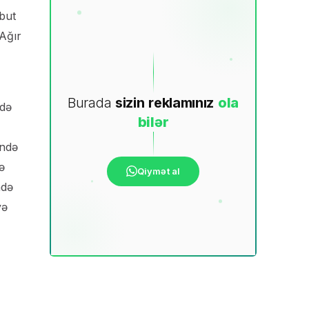
übut
 Ağır
Burada
sizin
reklamınız
ola
ldə
bilər
ində
ə
Qiymət al
ndə
yə