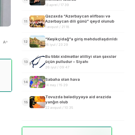
13 aprel / 17:39
Qazaxda “Azərbaycan əlifbası və
Azərbaycan dili günü” qeyd olunub
11
1 avqust / 21:18
“Keşikçidağ”a giriş məhdudlaşdırıldı
A
12
18 iyul / 23:29
Bu tibbi xidmətlər əlilliyi olan şəxslər
üçün pulludur – Siyahı
13
26 iyul / 09:47
Sabaha olan hava
14
14 may / 15:29
Tovuzda bələdiyyəyə aid ərazidə
yanğın olub
15
22 avqust / 10:35