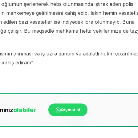
və oğlumun şərlənərək həbs olunmasında iştirak edən polis
ının məhkəməyə gətirilməsini xahiş edib, lakin həmin vəsatətl
 edilən bəzi vəsatətlər isə indiyədək icra olunmayıb. Buna
a çalışır. Bu məqsədlə məhkəmə hətta vəkillərimizə də təz
ının alınması və iş üzrə qanuni və ədalətli hökm çıxarılma
 xahiş edirəm”.
mınız
ola
bilər
Qiymət al