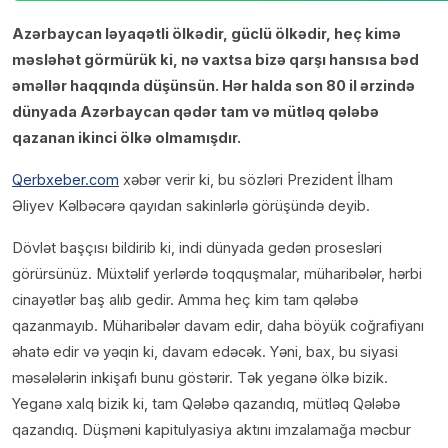
Azərbaycan ləyaqətli ölkədir, güclü ölkədir, heç kimə
məsləhət görmürük ki, nə vaxtsa bizə qarşı hansısa bəd
əməllər haqqında düşünsün. Hər halda son 80 il ərzində
dünyada Azərbaycan qədər tam və mütləq qələbə
qazanan ikinci ölkə olmamışdır.
Qerbxeber.com
xəbər verir ki, bu sözləri Prezident İlham
Əliyev Kəlbəcərə qayıdan sakinlərlə görüşündə deyib.
Dövlət başçısı bildirib ki, indi dünyada gedən prosesləri
görürsünüz. Müxtəlif yerlərdə toqquşmalar, müharibələr, hərbi
cinayətlər baş alıb gedir. Amma heç kim tam qələbə
qazanmayıb. Müharibələr davam edir, daha böyük coğrafiyanı
əhatə edir və yəqin ki, davam edəcək. Yəni, bax, bu siyasi
məsələlərin inkişafı bunu göstərir. Tək yeganə ölkə bizik.
Yeganə xalq bizik ki, tam Qələbə qazandıq, mütləq Qələbə
qazandıq. Düşməni kapitulyasiya aktını imzalamağa məcbur