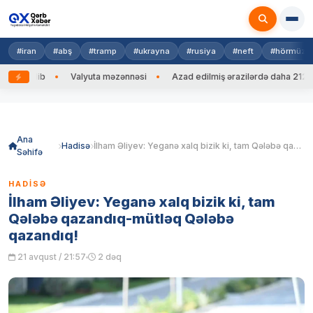
#iran
#abş
#tramp
#ukrayna
#rusiya
#neft
#hörmüz
ng edib
Valyuta məzənnəsi
Azad edilmiş ərazilərdə daha 212 mina
Skip
to
content
Ana
Hadisə
İlham Əliyev: Yeganə xalq bizik ki, tam Qələbə qazandıq-mütləq Qələbə qazandıq!
Səhifə
HADISƏ
İlham Əliyev: Yeganə xalq bizik ki, tam
Qələbə qazandıq-mütləq Qələbə
qazandıq!
21 avqust / 21:57
2 dəq