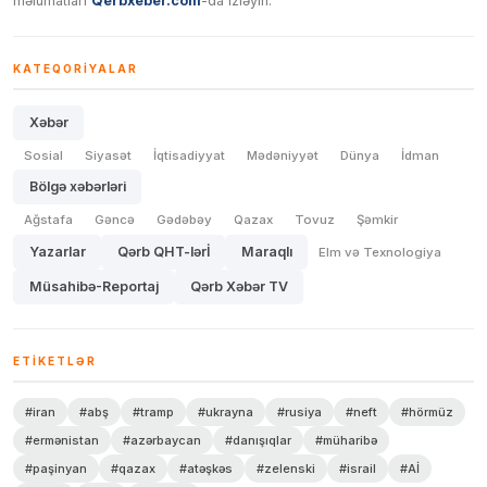
məlumatları
Qerbxeber.com
-da izləyin.
KATEQORIYALAR
Xəbər
Sosial
Siyasət
İqtisadiyyat
Mədəniyyət
Dünya
İdman
Bölgə xəbərləri
Ağstafa
Gəncə
Gədəbəy
Qazax
Tovuz
Şəmkir
Yazarlar
Qərb QHT-lərİ
Maraqlı
Elm və Texnologiya
Müsahibə-Reportaj
Qərb Xəbər TV
ETIKETLƏR
#iran
#abş
#tramp
#ukrayna
#rusiya
#neft
#hörmüz
#ermənistan
#azərbaycan
#danışıqlar
#müharibə
#paşinyan
#qazax
#atəşkəs
#zelenski
#israil
#Aİ