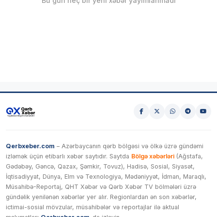
Bu gün heç bir yeni xəbər yayımlanmadı
Qerbxeber.com
– Azərbaycanın qərb bölgəsi və ölkə üzrə gündəmi
izləmək üçün etibarlı xəbər saytıdır. Saytda
Bölgə xəbərləri
(Ağstafa,
Gədəbəy, Gəncə, Qazax, Şəmkir, Tovuz), Hadisə, Sosial, Siyasət,
İqtisadiyyat, Dünya, Elm və Texnologiya, Mədəniyyət, İdman, Maraqlı,
Müsahibə-Reportaj, QHT Xəbər və Qərb Xəbər TV bölmələri üzrə
gündəlik yenilənən xəbərlər yer alır. Regionlardan ən son xəbərlər,
ictimai-sosial mövzular, müsahibələr və reportajlar ilə aktual