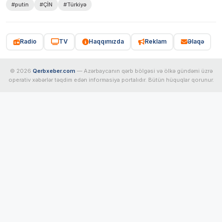
#putin
#ÇİN
#Türkiyə
Radio
TV
Haqqımızda
Reklam
Əlaqə
© 2026
Qerbxeber.com
— Azərbaycanın qərb bölgəsi və ölkə gündəmi üzrə
operativ xəbərlər təqdim edən informasiya portalıdır. Bütün hüquqlar qorunur.