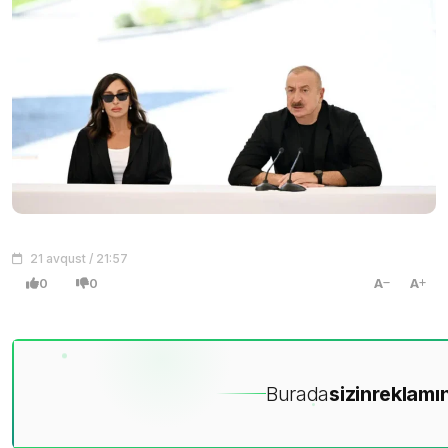
21 avqust / 21:57
0
0
A
A
Burada
sizin
reklamın