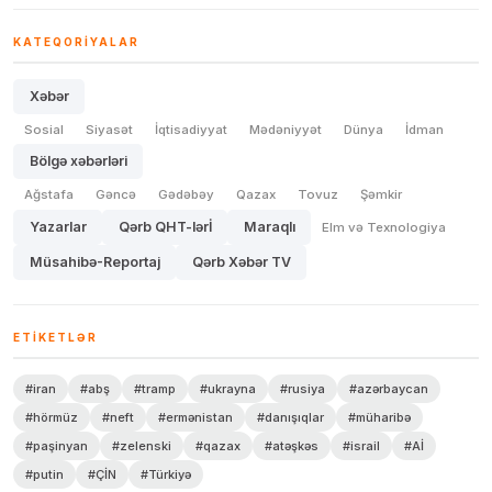
KATEQORIYALAR
Xəbər
Sosial
Siyasət
İqtisadiyyat
Mədəniyyət
Dünya
İdman
Bölgə xəbərləri
Ağstafa
Gəncə
Gədəbəy
Qazax
Tovuz
Şəmkir
Yazarlar
Qərb QHT-lərİ
Maraqlı
Elm və Texnologiya
Müsahibə-Reportaj
Qərb Xəbər TV
ETIKETLƏR
#iran
#abş
#tramp
#ukrayna
#rusiya
#azərbaycan
#hörmüz
#neft
#ermənistan
#danışıqlar
#müharibə
#paşinyan
#zelenski
#qazax
#atəşkəs
#israil
#Aİ
#putin
#ÇİN
#Türkiyə