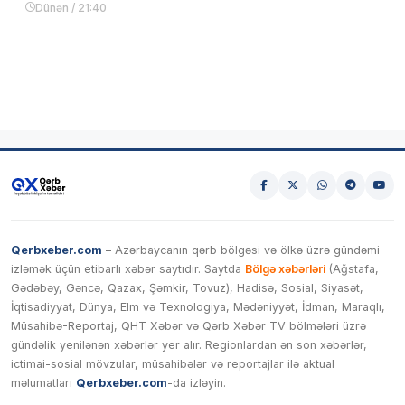
Dünən / 21:40
Qerbxeber.com
– Azərbaycanın qərb bölgəsi və ölkə üzrə gündəmi
izləmək üçün etibarlı xəbər saytıdır. Saytda
Bölgə xəbərləri
(Ağstafa,
Gədəbəy, Gəncə, Qazax, Şəmkir, Tovuz), Hadisə, Sosial, Siyasət,
İqtisadiyyat, Dünya, Elm və Texnologiya, Mədəniyyət, İdman, Maraqlı,
Müsahibə-Reportaj, QHT Xəbər və Qərb Xəbər TV bölmələri üzrə
gündəlik yenilənən xəbərlər yer alır. Regionlardan ən son xəbərlər,
ictimai-sosial mövzular, müsahibələr və reportajlar ilə aktual
məlumatları
Qerbxeber.com
-da izləyin.