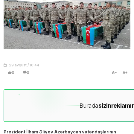
29 avqust / 16:44
0
0
A
A
Burada
sizin
reklamın
Prezident İlham Əliyev Azərbaycan vətəndaşlarının