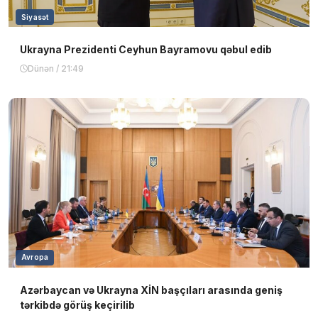
Siyasət
Ukrayna Prezidenti Ceyhun Bayramovu qəbul edib
Dünən / 21:49
Avropa
Azərbaycan və Ukrayna XİN başçıları arasında geniş
tərkibdə görüş keçirilib