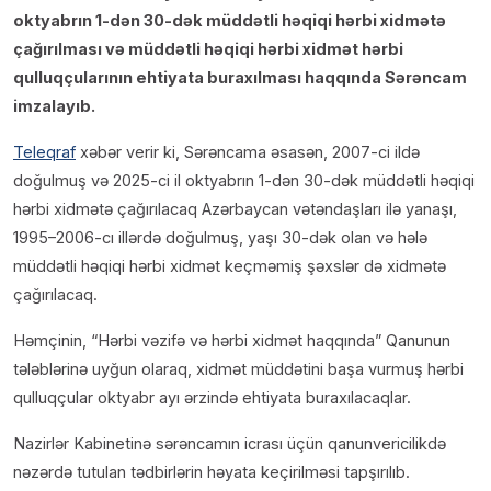
oktyabrın 1-dən 30-dək müddətli həqiqi hərbi xidmətə
çağırılması və müddətli həqiqi hərbi xidmət hərbi
qulluqçularının ehtiyata buraxılması haqqında Sərəncam
imzalayıb.
Teleqraf
xəbər verir ki, Sərəncama əsasən, 2007-ci ildə
doğulmuş və 2025-ci il oktyabrın 1-dən 30-dək müddətli həqiqi
hərbi xidmətə çağırılacaq Azərbaycan vətəndaşları ilə yanaşı,
1995–2006-cı illərdə doğulmuş, yaşı 30-dək olan və hələ
müddətli həqiqi hərbi xidmət keçməmiş şəxslər də xidmətə
çağırılacaq.
Həmçinin, “Hərbi vəzifə və hərbi xidmət haqqında” Qanunun
tələblərinə uyğun olaraq, xidmət müddətini başa vurmuş hərbi
qulluqçular oktyabr ayı ərzində ehtiyata buraxılacaqlar.
Nazirlər Kabinetinə sərəncamın icrası üçün qanunvericilikdə
nəzərdə tutulan tədbirlərin həyata keçirilməsi tapşırılıb.