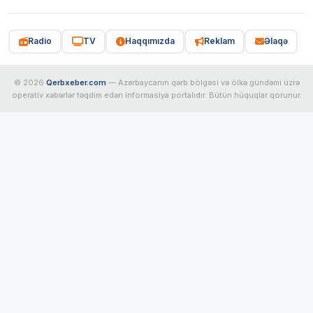
Radio
TV
Haqqımızda
Reklam
Əlaqə
© 2026
Qerbxeber.com
— Azərbaycanın qərb bölgəsi və ölkə gündəmi üzrə
operativ xəbərlər təqdim edən informasiya portalıdır. Bütün hüquqlar qorunur.