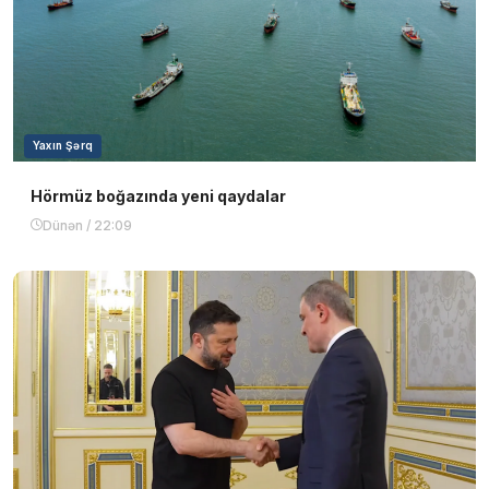
Yaxın Şərq
Hörmüz boğazında yeni qaydalar
Dünən / 22:09