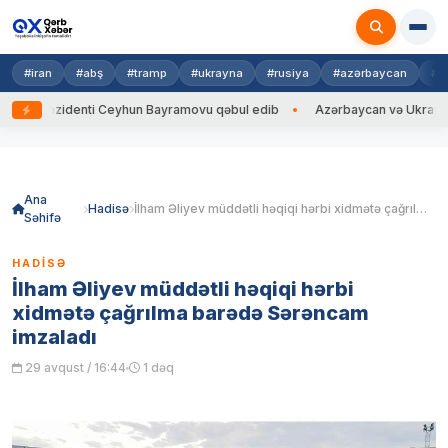
#iran
#abş
#tramp
#ukrayna
#rusiya
#azərbaycan
#h
rezidenti Ceyhun Bayramovu qəbul edib
Azərbaycan və Ukrayna XİN başç
Skip
to
content
Ana
Hadisə
İlham Əliyev müddətli həqiqi hərbi xidmətə çağrılma barədə Sərəncam imzaladı
Səhifə
HADISƏ
İlham Əliyev müddətli həqiqi hərbi
xidmətə çağrılma barədə Sərəncam
imzaladı
29 avqust / 16:44
1 dəq