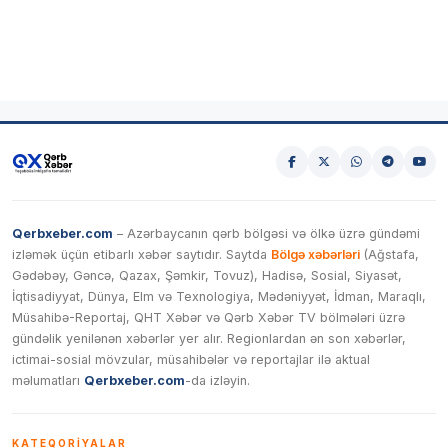
Qerbxeber.com
– Azərbaycanın qərb bölgəsi və ölkə üzrə gündəmi
izləmək üçün etibarlı xəbər saytıdır. Saytda
Bölgə xəbərləri
(Ağstafa,
Gədəbəy, Gəncə, Qazax, Şəmkir, Tovuz), Hadisə, Sosial, Siyasət,
İqtisadiyyat, Dünya, Elm və Texnologiya, Mədəniyyət, İdman, Maraqlı,
Müsahibə-Reportaj, QHT Xəbər və Qərb Xəbər TV bölmələri üzrə
gündəlik yenilənən xəbərlər yer alır. Regionlardan ən son xəbərlər,
ictimai-sosial mövzular, müsahibələr və reportajlar ilə aktual
məlumatları
Qerbxeber.com
-da izləyin.
KATEQORIYALAR