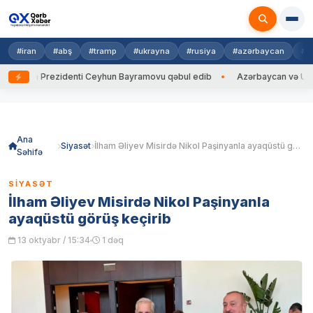
#iran
#abş
#tramp
#ukrayna
#rusiya
#azərbaycan
#h
ayna Prezidenti Ceyhun Bayramovu qəbul edib
Azərbaycan və Ukrayna X
Skip
to
content
Ana
Siyasət
İlham Əliyev Misirdə Nikol Paşinyanla ayaqüstü görüş keçirib
Səhifə
SIYASƏT
İlham Əliyev Misirdə Nikol Paşinyanla
ayaqüstü görüş keçirib
13 oktyabr / 15:34
1 dəq