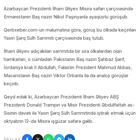
Azərbaycan Prezidenti İlham Əliyev Misirə səfəri çərçivəsində
Ermənistanın Baş naziri Nikol Paşinyanla ayaqüstü görüşüb.
Qerbxeber.com-un məlumatına görə, görüş bu ölkədə keçirilən
Yaxın Şərq Sülh Sammiti çərçivəsində baş tutub.
İlham Əliyev adıçəkilən sammitdə bir sıra ölkələrdən olan
həmkarları, o cümlədən Pakistanın Baş naziri Şahbaz Şərif,
İordaniya kralı II Abdullah, Fələstin Prezident Mahmud Abbas,
Macarıstanın Baş naziri Viktor Orbanla ilə də analoji görüşlər
keçirib.
Qeyd edək ki, Azərbaycan Prezidenti İlham Əliyev ABŞ
Prezidenti Donald Trampın və Misir Prezidenti Əbdülfəttah əs-
Sisinin dəvəti ilə Yaxın Şərq Sülh Sammitində iştirak etmək üçün
oktyabrın 12-də Misirə işgüzar səfərə gəlib.
PAYLAŞ