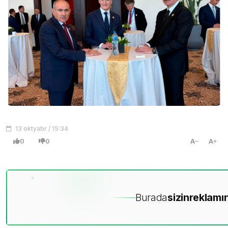
13 oktyabr / 15:34
0
0
A
A
Burada
sizin
reklamın