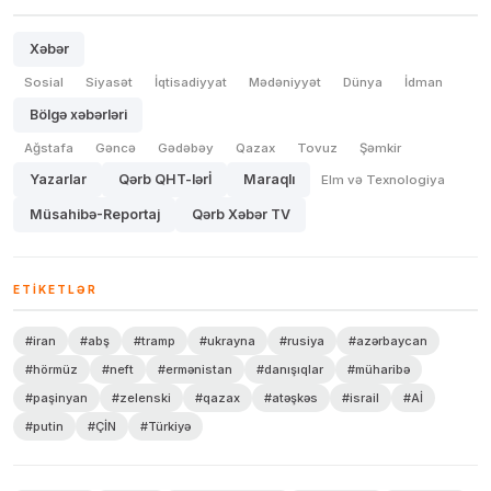
Xəbər
Sosial
Siyasət
İqtisadiyyat
Mədəniyyət
Dünya
İdman
Bölgə xəbərləri
Ağstafa
Gəncə
Gədəbəy
Qazax
Tovuz
Şəmkir
Yazarlar
Qərb QHT-lərİ
Maraqlı
Elm və Texnologiya
Müsahibə-Reportaj
Qərb Xəbər TV
ETIKETLƏR
#iran
#abş
#tramp
#ukrayna
#rusiya
#azərbaycan
#hörmüz
#neft
#ermənistan
#danışıqlar
#müharibə
#paşinyan
#zelenski
#qazax
#atəşkəs
#israil
#Aİ
#putin
#ÇİN
#Türkiyə