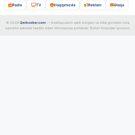
Radio
TV
Haqqımızda
Reklam
Əlaqə
© 2026
Qerbxeber.com
— Azərbaycanın qərb bölgəsi və ölkə gündəmi üzrə
operativ xəbərlər təqdim edən informasiya portalıdır. Bütün hüquqlar qorunur.