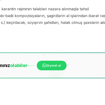
karantin rejiminin tələbləri nəzərə alınmaqla təhsil
əbi-bədii kompozisiyaların, şagirdlərin əl işlərindən ibarət r
ə s.) keçiriləcək, soyqırım şahidləri, həlak olmuş şəxslərin ail
mınız
ola
bilər
Qiymət al