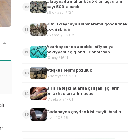
Ukraynada müharibədə ölən uşaqların
sayı 509-a çatıb
10
26 oktyabr / 12:11
KİV: Ukraynaya sülhməramlı göndərmək
çox risklidir
11
25 aprel / 09:08
A
Azərbaycanda apreldə inflyasiya
səviyyəsi açıqlandı: Bahalaşan
12
məhsullar – SİYAHI
10 may / 16:11
Atəşkəs rejimi pozulub
13
8 sentyabr / 12:19
Bir sıra təşkilatlarda çalışan işçilərin
əməkhaqları artırılacaq
14
17 dekabr / 17:01
lı
Gədəbəydə çaydan kişi meyiti tapılıb
15
1 iyul / 08:38
ar