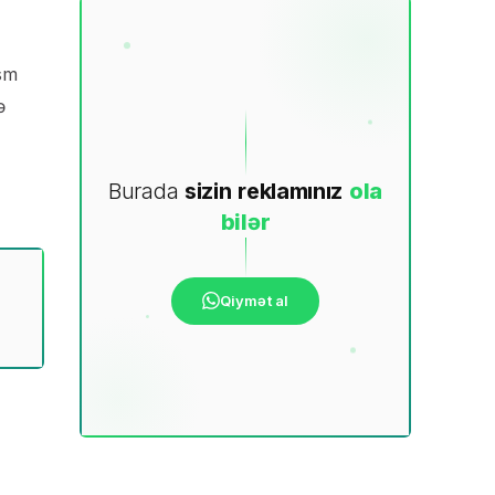
əsm
ə
Burada
sizin
reklamınız
ola
bilər
Qiymət al