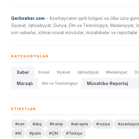
Qerbxeber.com
– Azərbaycanın qərb bölgəsi və ölkə üzrə gündə
Siyasət, İqtisadiyyat, Dünya, Elm və Texnologiya, Mədəniyyət, 
son xəbərlər, ictimai-sosial mövzular, müsahibələr və reportajlar 
KATEQORIYALAR
Xəbər
Sosial
Siyasət
İqtisadiyyat
Mədəniyyət
D
Maraqlı
Elm və Texnologiya
Müsahibə-Reportaj
ETIKETLƏR
#iran
#abş
#tramp
#ukrayna
#rusiya
#azərbayc
#Aİ
#putin
#ÇİN
#Türkiyə