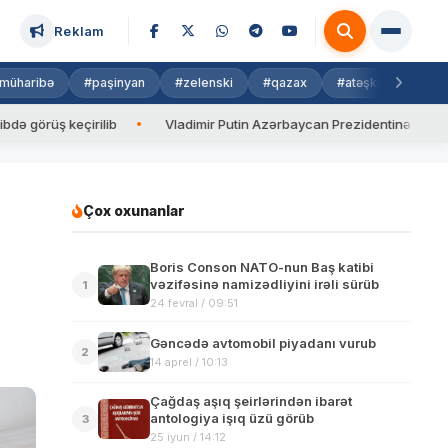
Reklam
müharibə
#paşinyan
#zelenski
#qazax
#atəşkəs
#isra
ş keçirilib
Vladimir Putin Azərbaycan Prezidentinə zəng edib
Çox oxunanlar
Boris Conson NATO-nun Baş katibi
vəzifəsinə namizədliyini irəli sürüb
1
24 fevral / 09:51
Gəncədə avtomobil piyadanı vurub
2
14 aprel / 10:13
Çağdaş aşıq şeirlərindən ibarət
antologiya işıq üzü görüb
3
25 iyun / 14:12