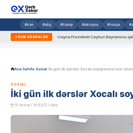
#iran
#abş
#tramp
#ukrayna
#rusiya
#
yeni qaydalar
Ukrayna Prezidenti Ceyhun Bayramovu qəbul edib
SON XƏBƏRLƏR
Skip
to
content
Ana Səhifə
Sosial
İki gün ilk dərslər Xocalı soyqırımına həsr olu
SOSIAL
İki gün ilk dərslər Xocalı 
15 fevral / 10:52
1 dəq