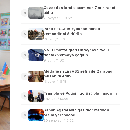
Qəzzadan İsrailə təxminən 7 min raket
atılıb
4
21 oktyabr / 09:52
İsrail SEPAHın 7yüksək rütbəli
komandirini öldürüb
5
16 mart / 15:19
NATO müttəfiqləri Ukraynaya təcili
dəstək verməyə çağırıb
6
9 iyun / 11:00
Müdafiə naziri ABŞ səfiri ilə Qarabağı
müzakirə edib
7
16 aprel / 16:18
Trampla və Putinin görüşü planlaşdırılır
8
7 avqust / 13:58
Sabah Ağstafanın qaz təchizatında
fasilə yaranacaq
9
20 sentyabr / 13:32