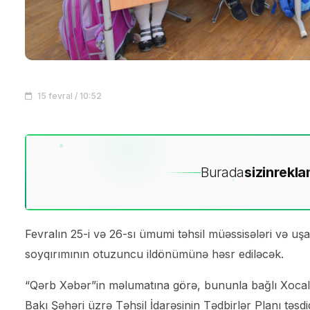
15 fevral / 10:52
Burada
sizin
rekla
Fevralın 25-i və 26-sı ümumi təhsil müəssisələri və uş
soyqırımının otuzuncu ildönümünə həsr ediləcək.
“Qərb Xəbər”in məlumatına görə, bununla bağlı Xocalı
Bakı Şəhəri üzrə Təhsil İdarəsinin Tədbirlər Planı təsdiq