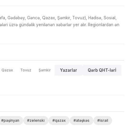
fa, Gədəbəy, Gəncə, Qazax, Şəmkir, Tovuz), Hadisə, Sosial,
ri üzrə gündəlik yenilənən xəbərlər yer alır. Regionlardan ən
Qazax
Tovuz
Şəmkir
Yazarlar
Qərb QHT-lərİ
#paşinyan
#zelenski
#qazax
#atəşkəs
#israil