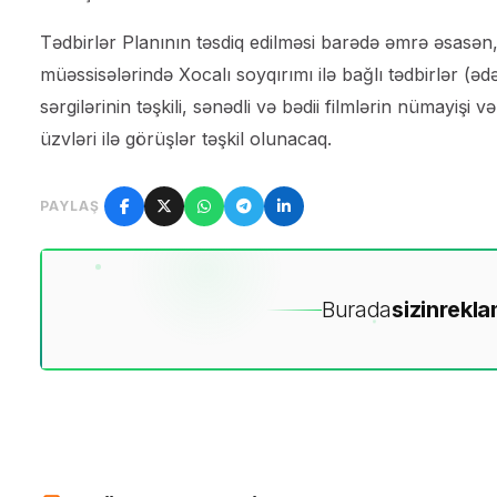
Tədbirlər Planının təsdiq edilməsi barədə əmrə əsasən, 
müəssisələrində Xocalı soyqırımı ilə bağlı tədbirlər (əd
sərgilərinin təşkili, sənədli və bədii filmlərin nümayişi v
üzvləri ilə görüşlər təşkil olunacaq.
PAYLAŞ
Burada
sizin
rekla