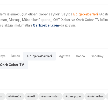
mi izləmək üçün etibarlı xəbər saytıdır. Saytda
Bölgə xəbərləri
(Ağsta
İdman, Maraqlı, Müsahibə-Reportaj, QHT Xəbər və Qərb Xəbər TV bölmələ
ilə aktual məlumatları
Qerbxeber.com
-da izləyin.
ünya
İdman
Bölgə xəbərləri
Ağstafa
Gəncə
Gədəbəy
Qərb Xəbər TV
an
#hörmüz
#neft
#ermənistan
#danışıqlar
#müharibə