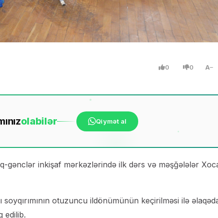
0
0
A
mınız
ola
bilər
Qiymət al
aq-gənclər inkişaf mərkəzlərində ilk dərs və məşğələlər Xoca
 soyqırımının otuzuncu ildönümünün keçirilməsi ilə əlaqəd
 edilib.