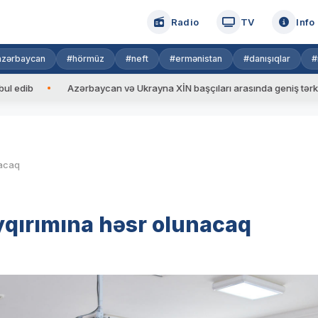
Radio
TV
Info
azərbaycan
#hörmüz
#neft
#ermənistan
#danışıqlar
#
Azərbaycan və Ukrayna XİN başçıları arasında geniş tərkibdə görü
nacaq
soyqırımına həsr olunacaq