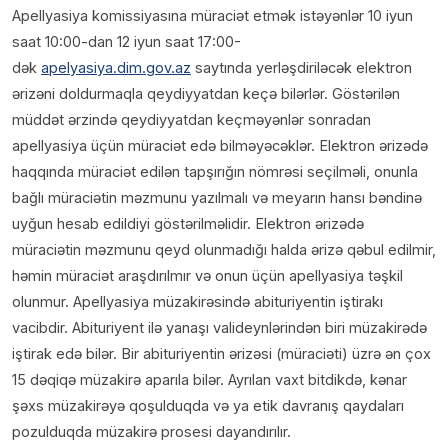
Apellyasiya komissiyasına müraciət etmək istəyənlər 10 iyun
saat 10:00-dan 12 iyun saat 17:00-
dək
apelyasiya.dim.gov.az
saytında yerləşdiriləcək elektron
ərizəni doldurmaqla qeydiyyatdan keçə bilərlər. Göstərilən
müddət ərzində qeydiyyatdan keçməyənlər sonradan
apellyasiya üçün müraciət edə bilməyəcəklər. Elektron ərizədə
haqqında müraciət edilən tapşırığın nömrəsi seçilməli, onunla
bağlı müraciətin məzmunu yazılmalı və meyarın hansı bəndinə
uyğun hesab edildiyi göstərilməlidir. Elektron ərizədə
müraciətin məzmunu qeyd olunmadığı halda ərizə qəbul edilmir,
həmin müraciət araşdırılmır və onun üçün apellyasiya təşkil
olunmur. Apellyasiya müzakirəsində abituriyentin iştirakı
vacibdir. Abituriyent ilə yanaşı valideynlərindən biri müzakirədə
iştirak edə bilər. Bir abituriyentin ərizəsi (müraciəti) üzrə ən çox
15 dəqiqə müzakirə aparıla bilər. Ayrılan vaxt bitdikdə, kənar
şəxs müzakirəyə qoşulduqda və ya etik davranış qaydaları
pozulduqda müzakirə prosesi dayandırılır.