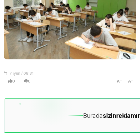
7 iyun / 08:31
0
0
A
A
Burada
sizin
reklamın