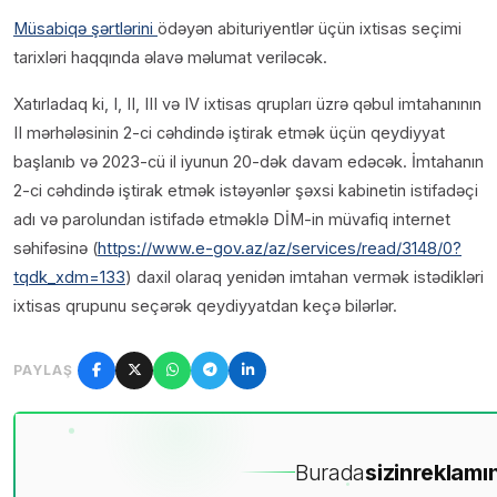
Müsabiqə şərtlərini
ödəyən abituriyentlər üçün ixtisas seçimi
tarixləri haqqında əlavə məlumat veriləcək.
Xatırladaq ki, I, II, III və IV ixtisas qrupları üzrə qəbul imtahanının
II mərhələsinin 2-ci cəhdində iştirak etmək üçün qeydiyyat
başlanıb və 2023-cü il iyunun 20-dək davam edəcək. İmtahanın
2-ci cəhdində iştirak etmək istəyənlər şəxsi kabinetin istifadəçi
adı və parolundan istifadə etməklə DİM-in müvafiq internet
səhifəsinə (
https://www.e-gov.az/az/services/read/3148/0?
tqdk_xdm=133
) daxil olaraq yenidən imtahan vermək istədikləri
ixtisas qrupunu seçərək qeydiyyatdan keçə bilərlər.
PAYLAŞ
Burada
sizin
reklamın