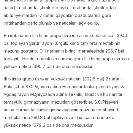
nəfər) imtahanda iştirak etməyib. İmtahanda iştirak edən
abituriyentlərdən 17 nəfəri qaydaları pozduqlarına görə
imtahandan xaric olunub və nəticələri ləğv edilib.
Bu imtahanda II ixtisas qrupu üzrə isə ən yüksək nəticəni 394.0
bal toplayan Şərur rayon Kürçülü kənd tam orta məktəbinin
məzunu göstərib. O, imtahanın birinci mərhələsində 296.7 bal
toplayıb. Hər iki mərhələnin cəminə görə II ixtisas qrupu üzrə ən
yüksək nəticə (690.7 bal) də ona məxsusdur.
III ixtisas qrupu üzrə ən yüksək nəticəni (392.5 bal) 2 nəfər –
Bakı şəhər S.C.Pişəvəri adına Humanitar fənlər gimnaziyası və
Ağdaş rayon M.Şeyxzadə adına Texniki, təbiət və humanitar
təmayüllü gimnaziyanın məzunları göstəriblər. S.C.Pişəvəri
adına Humanitar fənlər gimnaziyasının məzunu imtahanın I
mərhələsində 286.8 bal toplayıb və III ixtisas qrupu üzrə
yüksək nəticə (679.3 bal) də ona məxsusdur.