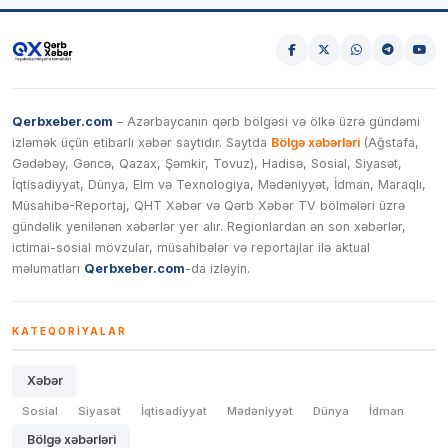
Qerbxeber.com
– Azərbaycanın qərb bölgəsi və ölkə üzrə gündəmi
izləmək üçün etibarlı xəbər saytıdır. Saytda
Bölgə xəbərləri
(Ağstafa,
Gədəbəy, Gəncə, Qazax, Şəmkir, Tovuz), Hadisə, Sosial, Siyasət,
İqtisadiyyat, Dünya, Elm və Texnologiya, Mədəniyyət, İdman, Maraqlı,
Müsahibə-Reportaj, QHT Xəbər və Qərb Xəbər TV bölmələri üzrə
gündəlik yenilənən xəbərlər yer alır. Regionlardan ən son xəbərlər,
ictimai-sosial mövzular, müsahibələr və reportajlar ilə aktual
məlumatları
Qerbxeber.com
-da izləyin.
KATEQORIYALAR
Xəbər
Sosial
Siyasət
İqtisadiyyat
Mədəniyyət
Dünya
İdman
Bölgə xəbərləri