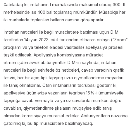
Xatırladaq ki, imtahanın I mərhələsində maksimal olaraq 300, II
mərhələsində isə 400 bal toplamaq mümkündür. Müsabiqə hər
iki mərhələdə toplanılan balların cəminə görə aparılır.
İmtahan nəticələri ilə bağlı müraciətlərə baxılması üçün DİM
tərəfindən 14 iyun 2023-cü il tarixindən etibarən onlayn (“Zoom”
proqramı və ya telefon əlaqəsi vasitəsilə) apellyasiya prosesi
təşkil ediləcək. Apellyasiya komissiyasına müraciət
etməmişdən əvvəl abituriyentlər DİM-in saytında, imtahan
nəticələri ilə bağlı səhifədə öz nəticələri, cavab vərəqinin qrafik
təsviri, hər bir açıq tipli tapşırıq üzrə qiymətləndirmə meyarları
ilə tanış olmalıdırlar. Ötən imtahanların təcrübəsi göstərir ki,
apellyasiya üçün ərizə yazanların təqribən 15%-i ümumiyyətlə
tapşırığa cavab verməyib və ya öz cavabı ilə mümkün doğru
cavabları, qiymətləndirmə şkalasını müqayisə edib tanış
olmadan komissiyaya müraciət ediblər. Abituriyentlərin nəzərinə
çatdırırıq ki, bu tip müraciətlərə baxılmayacaq.