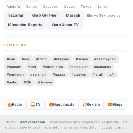
Ağstafa
Gəncə
Gədəbəy
Qazax
Tovuz
Şəmkir
Yazarlar
Qərb QHT-lərİ
Maraqlı
Elm və Texnologiya
Müsahibə-Reportaj
Qərb Xəbər TV
ETIKETLƏR
#iran
#abş
#tramp
#ukrayna
#rusiya
#azərbaycan
#hörmüz
#neft
#ermənistan
#danışıqlar
#müharibə
#paşinyan
#zelenski
#qazax
#atəşkəs
#israil
#Aİ
#putin
#ÇİN
#Türkiyə
Radio
TV
Haqqımızda
Reklam
Əlaqə
© 2026
Qerbxeber.com
— Azərbaycanın qərb bölgəsi və ölkə gündəmi üzrə
operativ xəbərlər təqdim edən informasiya portalıdır. Bütün hüquqlar qorunur.