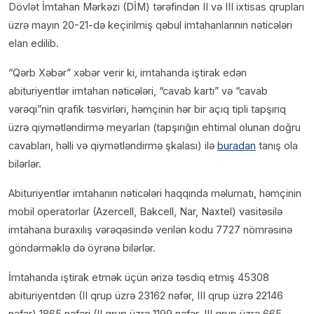
Dövlət İmtahan Mərkəzi (DİM) tərəfindən II və III ixtisas qrupları
üzrə mayın 20-21-də keçirilmiş qəbul imtahanlarının nəticələri
elan edilib.
“Qərb Xəbər” xəbər verir ki, imtahanda iştirak edən
abituriyentlər imtahan nəticələri, “cavab kartı” və “cavab
vərəqi”nin qrafik təsvirləri, həmçinin hər bir açıq tipli tapşırıq
üzrə qiymətləndirmə meyarları (tapşırığın ehtimal olunan doğru
cavabları, həlli və qiymətləndirmə şkalası) ilə
buradan
tanış ola
bilərlər.
Abituriyentlər imtahanın nəticələri haqqında məlumatı, həmçinin
mobil operatorlar (Azercell, Bakcell, Nar, Naxtel) vasitəsilə
imtahana buraxılış vərəqəsində verilən kodu 7727 nömrəsinə
göndərməklə də öyrənə bilərlər.
İmtahanda iştirak etmək üçün ərizə təsdiq etmiş 45308
abituriyentdən (II qrup üzrə 23162 nəfər, III qrup üzrə 22146
nəfər) 1865 nəfəri (II qrup üzrə 1199 nəfər, III qrup üzrə 665