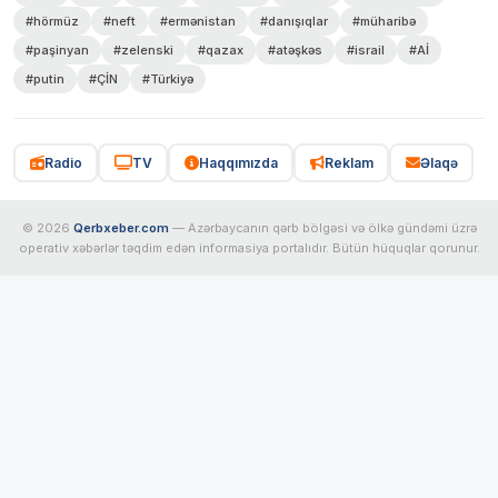
#hörmüz
#neft
#ermənistan
#danışıqlar
#müharibə
#paşinyan
#zelenski
#qazax
#atəşkəs
#israil
#Aİ
#putin
#ÇİN
#Türkiyə
Radio
TV
Haqqımızda
Reklam
Əlaqə
© 2026
Qerbxeber.com
— Azərbaycanın qərb bölgəsi və ölkə gündəmi üzrə
operativ xəbərlər təqdim edən informasiya portalıdır. Bütün hüquqlar qorunur.