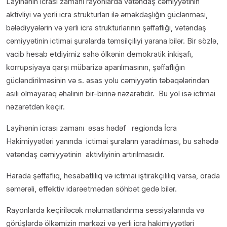
Layihənin icrası zamanı rayonlarda vətəndaş cəmiyyətinin
aktivliyi və yerli icra strukturları ilə əməkdaşlığın güclənməsi,
bələdiyyələrin və yerli icra strukturlarının şəffaflığı, vətəndaş
cəmiyyətinin ictimai şuralarda təmsilçiliyi yarana bilər. Bir sözlə,
vacib hesab etdiyimiz sahə ölkənin demokratik inkişafı,
korrupsiyaya qarşı mübarizə aparılmasının, şəffaflığın
gücləndirilməsinin və s. əsas yolu cəmiyyətin təbəqələrindən
asılı olmayaraq əhalinin bir-birinə nəzarətidir. Bu yol isə ictimai
nəzarətdən keçir.
Layihənin icrası zamanı əsas hədəf regionda İcra
Hakimiyyətləri yanında ictimai şuraların yaradılması, bu sahədə
vətəndaş cəmiyyətinin aktivliyinin artırılmasıdır.
Harada şəffaflıq, hesabatlılıq və ictimai iştirakçılılıq varsa, orada
səmərəli, effektiv idarəetmədən söhbət gedə bilər.
Rayonlarda keçiriləcək məlumatlandırma sessiyalarında və
görüşlərdə ölkəmizin mərkəzi və yerli icra hakimiyyətləri