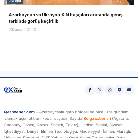
Avropa
Azərbaycan və Ukrayna XİN başçıları arasında geniş
tərkibdə görüş keçirilib
Dünən / 21:40
Qerbxeber.com
– Azərbaycanın qərb bölgəsi və ölkə üzrə gündəmi
izləmək üçün etibarlı xəbər saytıdır. Saytda
Bölgə xəbərləri
(Ağstafa,
Gədəbəy, Gəncə, Qazax, Şəmkir, Tovuz), Hadisə, Sosial, Siyasət,
İqtisadiyyat, Dünya, Elm və Texnologiya, Mədəniyyət, İdman, Maraqlı,
Müsahibə-Reportaj, QHT Xəbər və Qərb Xəbər TV bölmələri üzrə