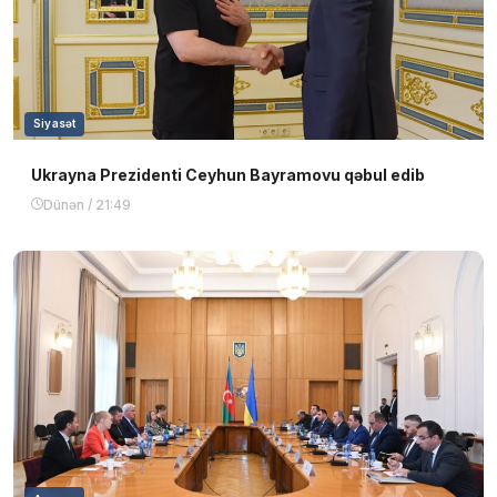
Siyasət
Ukrayna Prezidenti Ceyhun Bayramovu qəbul edib
Dünən / 21:49