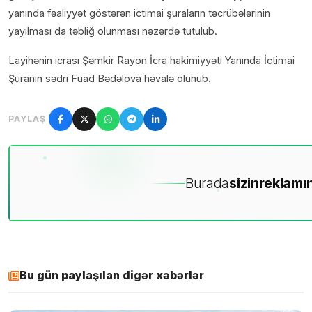
yanında fəaliyyət göstərən ictimai şuraların təcrübələrinin
yayılması da təbliğ olunması nəzərdə tutulub.
Layihənin icrası Şəmkir Rayon İcra hakimiyyəti Yanında İctimai
Şuranın sədri Fuad Bədəlova həvalə olunub.
PAYLAŞ
Burada
sizin
reklamın
Bu gün paylaşılan digər xəbərlər