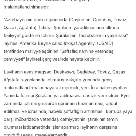
məlumatlandırılmasıdır.
“Azərbaycanın qərb regionunda (Daşkəsən, Gədəbəy, Tovuz,
Qazax, Ağstafa) İctimai Şuraların yaradılmasında ölkədə
fəaliyyət göstərən İctimai Şuralarının təcrübələrinin yayılması”
layihəsi Amerika Beynəlxalaq İnkişaf Agentliyi (USAİD)
tərəfindən maliyyələşdirilən “Şəffaflıq naminə vətəndaş
cəmiyyəti” layihəsi çərçivəsində həyata keçirilir.
Layihənin əsas məqsədi Daşkəsən, Gədəbəy, Tovuz, Qazax,
Ağstafa rayonlarında ictimai iştirakçılıq yönündə geniş
məlumatlandırmalar həyata keçirmək, yerli İcra hakimiyyətləri
Yanında İctimai Şuraların yaradılmasına dəstək verməkdir. Eyni
zamanda ictimai şuralarda qərarların hazırlanması, qəbul
edilməsi və icrasında, habelə şəffaflığın artırılması, korrupsiyaya
qarşı mübarizədə vətəndaş cəmiyyətinin iştirakının təmin
olunması istiqamətində işlər aparmaq layihənin qarşısına
qoyduğu əsas məsələlərdəndir.