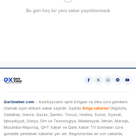
Bu gün heç bir yeni xəbər yayımlanmadı
Qerbxeber.com
– Azərbaycanın qərb bölgəsi və ölkə üzrə gündəmi
izləmək üçün etibarlı xəbər saytıdır. Saytda
Bölgə xəbərləri
(Ağstafa,
Gədəbəy, Gəncə, Qazax, Şəmkir, Tovuz), Hadisə, Sosial, Siyasət,
İqtisadiyyat, Dünya, Elm və Texnologiya, Mədəniyyət, İdman, Maraqlı,
Müsahibə-Reportaj, QHT Xəbər və Qərb Xəbər TV bölmələri üzrə
gündəlik yenilənən xəbərlər yer alır. Regionlardan ən son xəbərlər,