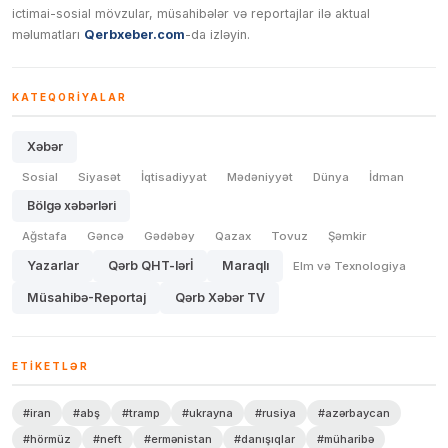
ictimai-sosial mövzular, müsahibələr və reportajlar ilə aktual
məlumatları
Qerbxeber.com
-da izləyin.
KATEQORIYALAR
Xəbər
Sosial
Siyasət
İqtisadiyyat
Mədəniyyət
Dünya
İdman
Bölgə xəbərləri
Ağstafa
Gəncə
Gədəbəy
Qazax
Tovuz
Şəmkir
Yazarlar
Qərb QHT-lərİ
Maraqlı
Elm və Texnologiya
Müsahibə-Reportaj
Qərb Xəbər TV
ETIKETLƏR
#iran
#abş
#tramp
#ukrayna
#rusiya
#azərbaycan
#hörmüz
#neft
#ermənistan
#danışıqlar
#müharibə