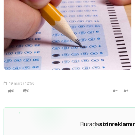
19 mart / 12:56
0
0
A
A
Burada
sizin
reklamın