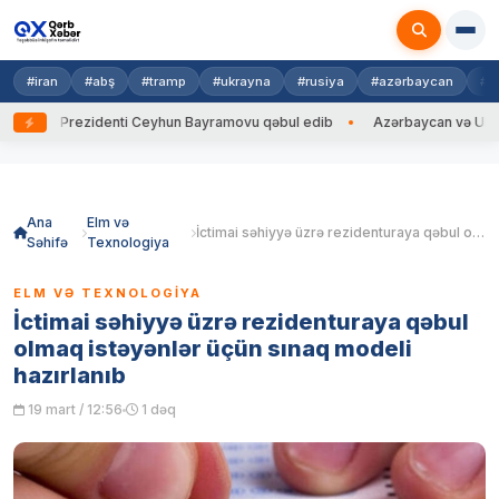
#iran
#abş
#tramp
#ukrayna
#rusiya
#azərbaycan
#h
yna Prezidenti Ceyhun Bayramovu qəbul edib
Azərbaycan və Ukrayna X
Skip
to
content
Ana
Elm və
İctimai səhiyyə üzrə rezidenturaya qəbul olmaq istəyənlər üçün sınaq modeli hazırlanıb
Səhifə
Texnologiya
ELM VƏ TEXNOLOGIYA
İctimai səhiyyə üzrə rezidenturaya qəbul
olmaq istəyənlər üçün sınaq modeli
hazırlanıb
19 mart / 12:56
1 dəq