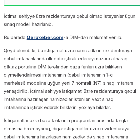
İctimai səhiyyə üzrə rezidenturaya qəbul olmaq istəyənlər üçün
sınaq modeli hazırlanıb.
Bu barədə
Qerbxeber.com
-a DİM-dən məlumat verilib.
Qeyd olunub ki, bu istiqamət üzrə namizədlərin rezidenturaya
qəbul imtahanlarında ilk dəfə iştirak edəcəyi nəzərə alınaraq
otk.az portalına DİM tərəfindən baza fənləri üzrə biliklərin
qiymətləndirilməsi imtahanının (qəbul imtahanının 1-ci
mərhələsi) modelinə uyğun yeni 7 nömrəli (N7) sınaq imtahanı
yerləşdirilib. İctimai səhiyyə istiqaməti üzrə rezidenturaya qəbul
imtahanına hazırlaşan namizədlər istənilən vaxt sınaq
imtahanında iştirak edərək biliklərini yoxlaya bilərlər.
İstiqamətlər üzrə baza fənlərinin proqramları arasında fərqlər
olmasına baxmayaraq, digər istiqamətlər üzrə rezidenturaya
qəbul imtahanına hazırlaşan namizədlər də sınaq imtahanına