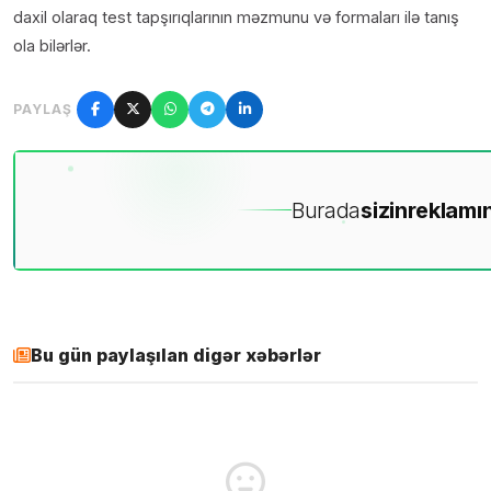
daxil olaraq test tapşırıqlarının məzmunu və formaları ilə tanış
ola bilərlər.
PAYLAŞ
Burada
sizin
reklamın
Bu gün paylaşılan digər xəbərlər