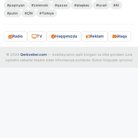
#paşinyan
#zelenski
#qazax
#atəşkəs
#israil
#Aİ
#putin
#ÇİN
#Türkiyə
Radio
TV
Haqqımızda
Reklam
Əlaqə
© 2026
Qerbxeber.com
— Azərbaycanın qərb bölgəsi və ölkə gündəmi üzrə
operativ xəbərlər təqdim edən informasiya portalıdır. Bütün hüquqlar qorunur.