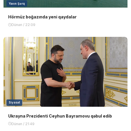
Yaxın Şərq
Hörmüz boğazında yeni qaydalar
Dünən / 22:09
Siyasət
Ukrayna Prezidenti Ceyhun Bayramovu qəbul edib
Dünən / 21:49