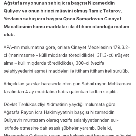
Ağstafa rayonunun sabiq icra başçısı Nizaməddin
Quliyev və onun birinci müavini olmuş Ramiz Tatarov,
Yevlaxın sabiq icra başçısı Qoca Səmədovun Cinayət
Məcəlləsinin hansı maddələri ilə ittiham olunduğu məlum
olub.
APA-nın məlumatına görə, onlara Cinayət Məcəlləsinin 179.3.2-
ci (mənimsəmə – külli miqdarda törədildikdə), 311.3-cü (rüşvət
alma – külli miqdarda törədildikdə), 308-ci (vəzifə
səlahiyyətlərini aşma) maddələri ilə ittiham ittiham irəli sürülüb.
Adıçəkilən şəxslər barəsində ötən gün Səbail rayon Məhkəməsi
tərəfindən 4 ay müddətinə həbs qətimkan tədbiri seçilib.
Dövlət Təhlükəsizliyi Xidmətinin yaydığı məlumata görə,
Ağstafa Rayon İcra Hakimiyyətinin başçısı Nizaməddin
Quliyevin müntəzəm olaraq vəzifə səlahiyyətlərindən sui-
istifadə etməsinə dair əsaslı şübhələr yaranıb. Belə ki,
Nizaməddin Quliyevin rayon icra hakimiyyəti başçısının müavini