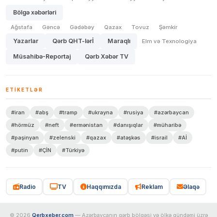
Bölgə xəbərləri
Ağstafa
Gəncə
Gədəbəy
Qazax
Tovuz
Şəmkir
Yazarlar
Qərb QHT-lərİ
Maraqlı
Elm və Texnologiya
Müsahibə-Reportaj
Qərb Xəbər TV
ETIKETLƏR
#iran
#abş
#tramp
#ukrayna
#rusiya
#azərbaycan
#hörmüz
#neft
#ermənistan
#danışıqlar
#müharibə
#paşinyan
#zelenski
#qazax
#atəşkəs
#israil
#Aİ
#putin
#ÇİN
#Türkiyə
Radio
TV
Haqqımızda
Reklam
Əlaqə
© 2026
Qerbxeber.com
— Azərbaycanın qərb bölgəsi və ölkə gündəmi üzrə