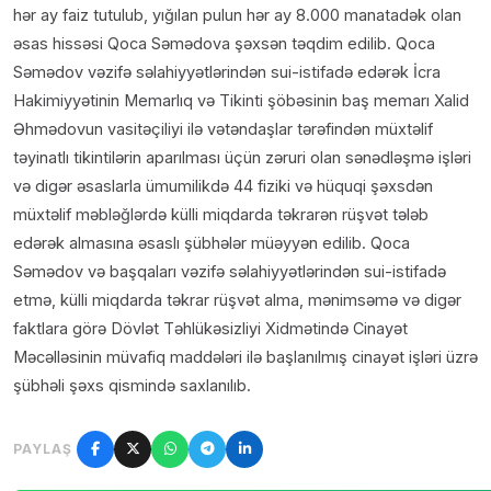
hər ay faiz tutulub, yığılan pulun hər ay 8.000 manatadək olan
əsas hissəsi Qoca Səmədova şəxsən təqdim edilib. Qoca
Səmədov vəzifə səlahiyyətlərindən sui-istifadə edərək İcra
Hakimiyyətinin Memarlıq və Tikinti şöbəsinin baş memarı Xalid
Əhmədovun vasitəçiliyi ilə vətəndaşlar tərəfindən müxtəlif
təyinatlı tikintilərin aparılması üçün zəruri olan sənədləşmə işləri
və digər əsaslarla ümumilikdə 44 fiziki və hüquqi şəxsdən
müxtəlif məbləğlərdə külli miqdarda təkrarən rüşvət tələb
edərək almasına əsaslı şübhələr müəyyən edilib. Qoca
Səmədov və başqaları vəzifə səlahiyyətlərindən sui-istifadə
etmə, külli miqdarda təkrar rüşvət alma, mənimsəmə və digər
faktlara görə Dövlət Təhlükəsizliyi Xidmətində Cinayət
Məcəlləsinin müvafiq maddələri ilə başlanılmış cinayət işləri üzrə
şübhəli şəxs qismində saxlanılıb.
PAYLAŞ