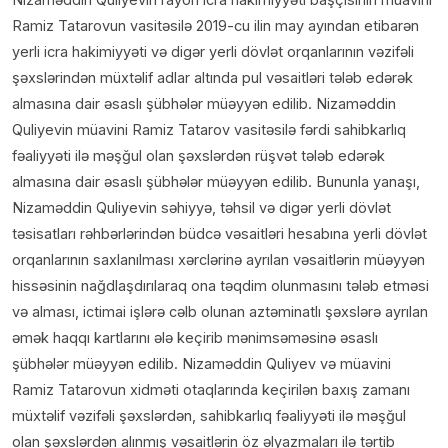
Ramiz Tatarovun vasitəsilə 2019-cu ilin may ayından etibarən
yerli icra hakimiyyəti və digər yerli dövlət orqanlarının vəzifəli
şəxslərindən müxtəlif adlar altında pul vəsaitləri tələb edərək
almasına dair əsaslı şübhələr müəyyən edilib. Nizaməddin
Quliyevin müavini Ramiz Tatarov vasitəsilə fərdi sahibkarlıq
fəaliyyəti ilə məşğul olan şəxslərdən rüşvət tələb edərək
almasına dair əsaslı şübhələr müəyyən edilib. Bununla yanaşı,
Nizaməddin Quliyevin səhiyyə, təhsil və digər yerli dövlət
təsisatları rəhbərlərindən büdcə vəsaitləri hesabına yerli dövlət
orqanlarının saxlanılması xərclərinə ayrılan vəsaitlərin müəyyən
hissəsinin nağdlaşdırılaraq ona təqdim olunmasını tələb etməsi
və alması, ictimai işlərə cəlb olunan aztəminatlı şəxslərə ayrılan
əmək haqqı kartlarını ələ keçirib mənimsəməsinə əsaslı
şübhələr müəyyən edilib. Nizaməddin Quliyev və müavini
Ramiz Tatarovun xidməti otaqlarında keçirilən baxış zamanı
müxtəlif vəzifəli şəxslərdən, sahibkarlıq fəaliyyəti ilə məşğul
olan şəxslərdən alınmış vəsaitlərin öz əlyazmaları ilə tərtib