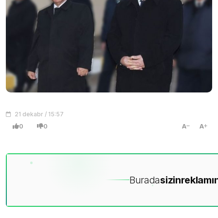
21 dekabr / 15:57
0
0
A
A
Burada
sizin
reklamın