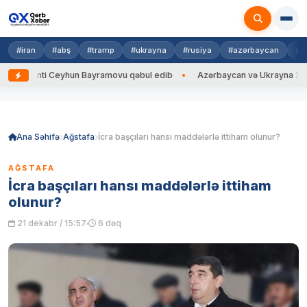
#iran
#abş
#tramp
#ukrayna
#rusiya
#azərbaycan
#h
ti Ceyhun Bayramovu qəbul edib
Azərbaycan və Ukrayna XİN başçıları a
Skip
to
content
Ana Səhifə
Ağstafa
İcra başçıları hansı maddələrlə ittiham olunur?
AĞSTAFA
İcra başçıları hansı maddələrlə ittiham
olunur?
21 dekabr / 15:57
6 dəq