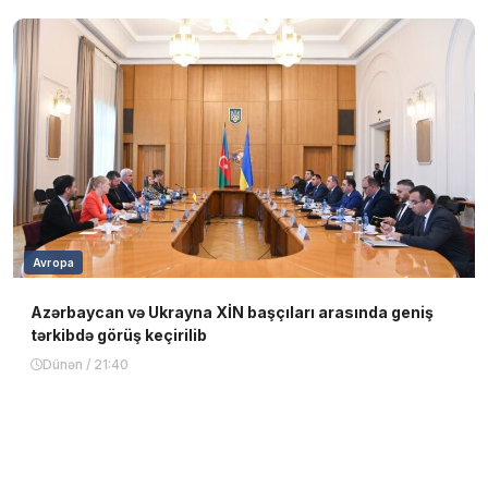
Avropa
Azərbaycan və Ukrayna XİN başçıları arasında geniş
tərkibdə görüş keçirilib
Dünən / 21:40