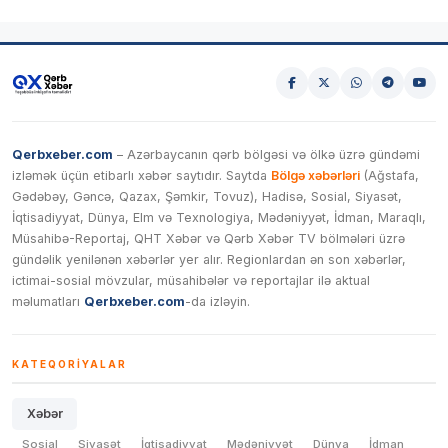
Qerbxeber.com
– Azərbaycanın qərb bölgəsi və ölkə üzrə gündəmi
izləmək üçün etibarlı xəbər saytıdır. Saytda
Bölgə xəbərləri
(Ağstafa,
Gədəbəy, Gəncə, Qazax, Şəmkir, Tovuz), Hadisə, Sosial, Siyasət,
İqtisadiyyat, Dünya, Elm və Texnologiya, Mədəniyyət, İdman, Maraqlı,
Müsahibə-Reportaj, QHT Xəbər və Qərb Xəbər TV bölmələri üzrə
gündəlik yenilənən xəbərlər yer alır. Regionlardan ən son xəbərlər,
ictimai-sosial mövzular, müsahibələr və reportajlar ilə aktual
məlumatları
Qerbxeber.com
-da izləyin.
KATEQORIYALAR
Xəbər
Sosial
Siyasət
İqtisadiyyat
Mədəniyyət
Dünya
İdman