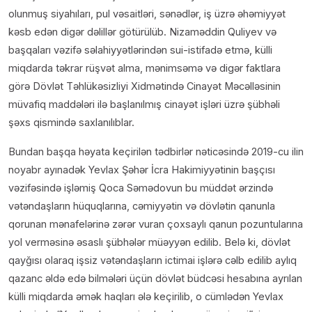
olunmuş siyahıları, pul vəsaitləri, sənədlər, iş üzrə əhəmiyyət
kəsb edən digər dəlillər götürülüb. Nizaməddin Quliyev və
başqaları vəzifə səlahiyyətlərindən sui-istifadə etmə, külli
miqdarda təkrar rüşvət alma, mənimsəmə və digər faktlara
görə Dövlət Təhlükəsizliyi Xidmətində Cinayət Məcəlləsinin
müvafiq maddələri ilə başlanılmış cinayət işləri üzrə şübhəli
şəxs qismində saxlanılıblar.
Bundan başqa həyata keçirilən tədbirlər nəticəsində 2019-cu ilin
noyabr ayınadək Yevlax Şəhər İcra Hakimiyyətinin başçısı
vəzifəsində işləmiş Qoca Səmədovun bu müddət ərzində
vətəndaşların hüquqlarına, cəmiyyətin və dövlətin qanunla
qorunan mənafelərinə zərər vuran çoxsaylı qanun pozuntularına
yol verməsinə əsaslı şübhələr müəyyən edilib. Belə ki, dövlət
qayğısı olaraq işsiz vətəndaşların ictimai işlərə cəlb edilib aylıq
qazanc əldə edə bilmələri üçün dövlət büdcəsi hesabına ayrılan
külli miqdarda əmək haqları ələ keçirilib, o cümlədən Yevlax