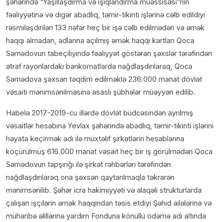
şəhərində “Yaşıllaşdırma və işıqlandırma müəssisəsi”nin
fəaliyyətinə və digər abadlıq, təmir-tikinti işlərinə cəlb edildiyi
rəsmiləşdirilən 133 nəfər heç bir işə cəlb edilmədən və əmək
haqqı almadan, adlarına açılmış əmək haqqı kartları Qoca
Səmədovun tabeçiliyində fəaliyyət göstərən şəxslər tərəfindən
ətraf rayonlardakı bankomatlarda nağdlaşdırılaraq, Qoca
Səmədova şəxsən təqdim edilməklə 236.000 manat dövlət
vəsaiti mənimsənilməsinə əsaslı şübhələr müəyyən edilib.
Habelə 2017-2019-cu illərdə dövlət büdcəsindən ayrılmış
vəsaitlər hesabına Yevlax şəhərində abadlıq, təmir-tikinti işlərini
həyata keçirmək adı ilə müxtəlif şirkətlərin hesablarına
köçürülmüş 616.000 manat vəsait heç bir iş görülmədən Qoca
Səmədovun tapşırığı ilə şirkət rəhbərləri tərəfindən
nağdlaşdırılaraq ona şəxsən qaytarılmaqla təkrarən
mənimsənilib. Şəhər icra hakimiyyəti və əlaqəli strukturlarda
çalışan işçilərin əmək haqqından təsis etdiyi Şəhid ailələrinə və
müharibə əlillərinə yardım Fonduna könüllü ödəmə adı altında