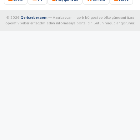
© 2026
Qerbxeber.com
— Azərbaycanın qərb bölgəsi və ölkə gündəmi üzrə
operativ xəbərlər təqdim edən informasiya portalıdır. Bütün hüquqlar qorunur.