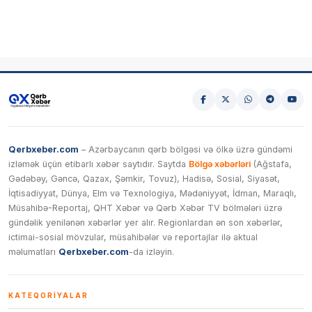
Qerbxeber.com
– Azərbaycanın qərb bölgəsi və ölkə üzrə gündəmi
izləmək üçün etibarlı xəbər saytıdır. Saytda
Bölgə xəbərləri
(Ağstafa,
Gədəbəy, Gəncə, Qazax, Şəmkir, Tovuz), Hadisə, Sosial, Siyasət,
İqtisadiyyat, Dünya, Elm və Texnologiya, Mədəniyyət, İdman, Maraqlı,
Müsahibə-Reportaj, QHT Xəbər və Qərb Xəbər TV bölmələri üzrə
gündəlik yenilənən xəbərlər yer alır. Regionlardan ən son xəbərlər,
ictimai-sosial mövzular, müsahibələr və reportajlar ilə aktual
məlumatları
Qerbxeber.com
-da izləyin.
KATEQORIYALAR