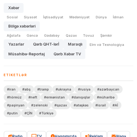
Xəbər
Sosial
Siyasət
İqtisadiyyat
Mədəniyyət
Dünya
İdman
Bölgə xəbərləri
Ağstafa
Gəncə
Gədəbəy
Qazax
Tovuz
Şəmkir
Yazarlar
Qərb QHT-lərİ
Maraqlı
Elm və Texnologiya
Müsahibə-Reportaj
Qərb Xəbər TV
ETIKETLƏR
#iran
#abş
#tramp
#ukrayna
#rusiya
#azərbaycan
#hörmüz
#neft
#ermənistan
#danışıqlar
#müharibə
#paşinyan
#zelenski
#qazax
#atəşkəs
#israil
#Aİ
#putin
#ÇİN
#Türkiyə
Radio
TV
Haqqımızda
Reklam
Əlaqə