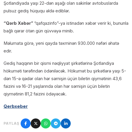
Şotlandiyada yaşı 22-dən aşağı olan sakinlər avtobuslarda
pulsuz gediş hüququ əldə ediblər.
“Qərb Xəbər”
“qafqazinfo”-ya istinadən xəbər verir ki, bununla
bağlı qərar ötən gün qüvvəyə minib.
Məlumata görə, yeni qayda təxminən 930.000 nəfəri əhatə
edir.
Gediş haqqının bir qismi nəqliyyat şirkətlərinə Şotlandiya
hökuməti tərəfindən ödəniləcək. Hökumət bu şirkətlərə yaşı 5-
dən 15-ə qədər olan hər sərnişin üçün biletin qiymətinin 43,6
faizini və 16-21 yaşlarında olan hər sərnişin üçün biletin
qiymətinin 81,2 faizini ödəyəcək.
Qerbxeber
PAYLAŞ