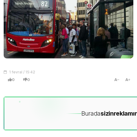
1 fevral / 15:42
0
0
A
A
Burada
sizin
reklamın