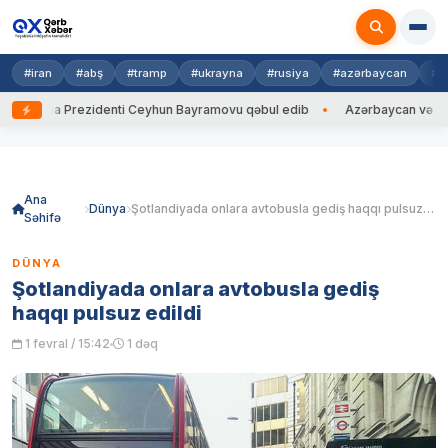
#iran
#abş
#tramp
#ukrayna
#rusiya
#azərbaycan
#h
krayna Prezidenti Ceyhun Bayramovu qəbul edib
Azərbaycan və Ukrayna
Skip
to
content
Ana
Dünya
Şotlandiyada onlara avtobusla gediş haqqı pulsuz edildi
Səhifə
DÜNYA
Şotlandiyada onlara avtobusla gediş
haqqı pulsuz edildi
1 fevral / 15:42
1 dəq