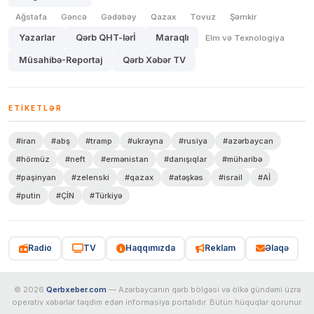
Ağstafa
Gəncə
Gədəbəy
Qazax
Tovuz
Şəmkir
Yazarlar
Qərb QHT-lərİ
Maraqlı
Elm və Texnologiya
Müsahibə-Reportaj
Qərb Xəbər TV
ETIKETLƏR
#iran
#abş
#tramp
#ukrayna
#rusiya
#azərbaycan
#hörmüz
#neft
#ermənistan
#danışıqlar
#müharibə
#paşinyan
#zelenski
#qazax
#atəşkəs
#israil
#Aİ
#putin
#ÇİN
#Türkiyə
Radio
TV
Haqqımızda
Reklam
Əlaqə
© 2026
Qerbxeber.com
— Azərbaycanın qərb bölgəsi və ölkə gündəmi üzrə
operativ xəbərlər təqdim edən informasiya portalıdır. Bütün hüquqlar qorunur.