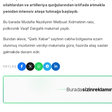
silahlardan və artilleriya qurğularından istifadə etməklə
yenidən intensiv atəşə tutmağa başlayıb.
Bu barədə Müdafiə Naziliyinin Mətbuat Xidmətinin rəisi,
polkovnik Vaqif Dərgahlı məlumat yayıb.
Bundan əlavə, “Qərb Xəbər” saytının cəbhə bölgəsinə ezam
olunmuş müxbirinin verdiyi məlumata görə, hazırda atəş səsləri
gəlməkdə davam edir.
PAYLAŞ
Burada
sizin
reklamın