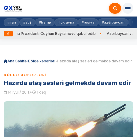
#iran
#abş
#tramp
#ukrayna
#rusiya
#azərbaycan
#h
krayna Prezidenti Ceyhun Bayramovu qəbul edib
Azərbaycan və Ukrayn
Skip
to
content
Ana Səhifə
Bölgə xəbərləri
Hazırda atəş səsləri gəlməkdə davam edir
BÖLGƏ XƏBƏRLƏRI
Hazırda atəş səsləri gəlməkdə davam edir
14 iyul / 20:17
1 dəq