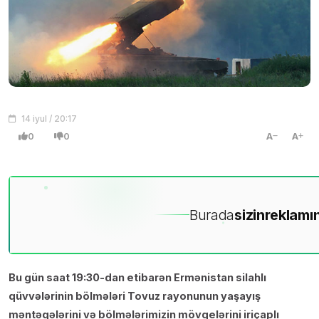
14 iyul / 20:17
0
0
A
A
Burada
sizin
reklamın
Bu gün saat 19:30-dan etibarən Ermənistan silahlı
qüvvələrinin bölmələri Tovuz rayonunun yaşayış
məntəqələrini və bölmələrimizin mövqelərini iriçaplı