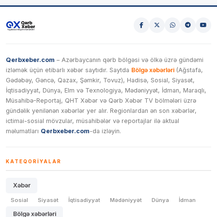
Qerbxeber.com
– Azərbaycanın qərb bölgəsi və ölkə üzrə gündəmi
izləmək üçün etibarlı xəbər saytıdır. Saytda
Bölgə xəbərləri
(Ağstafa,
Gədəbəy, Gəncə, Qazax, Şəmkir, Tovuz), Hadisə, Sosial, Siyasət,
İqtisadiyyat, Dünya, Elm və Texnologiya, Mədəniyyət, İdman, Maraqlı,
Müsahibə-Reportaj, QHT Xəbər və Qərb Xəbər TV bölmələri üzrə
gündəlik yenilənən xəbərlər yer alır. Regionlardan ən son xəbərlər,
ictimai-sosial mövzular, müsahibələr və reportajlar ilə aktual
məlumatları
Qerbxeber.com
-da izləyin.
KATEQORIYALAR
Xəbər
Sosial
Siyasət
İqtisadiyyat
Mədəniyyət
Dünya
İdman
Bölgə xəbərləri