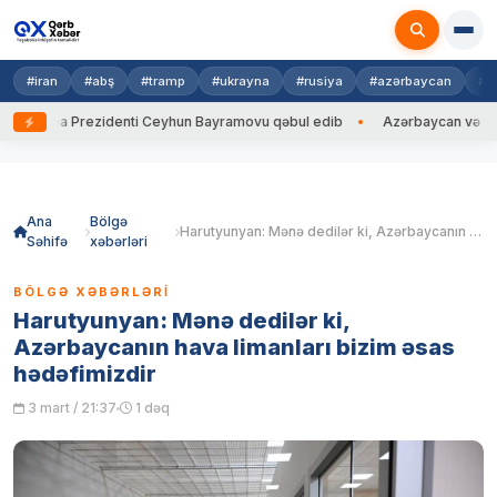
#iran
#abş
#tramp
#ukrayna
#rusiya
#azərbaycan
#h
rayna Prezidenti Ceyhun Bayramovu qəbul edib
Azərbaycan və Ukrayna
Skip
to
content
Ana
Bölgə
Harutyunyan: Mənə dedilər ki, Azərbaycanın hava limanları bizim əsas hədəfimizdir
Səhifə
xəbərləri
BÖLGƏ XƏBƏRLƏRI
Harutyunyan: Mənə dedilər ki,
Azərbaycanın hava limanları bizim əsas
hədəfimizdir
3 mart / 21:37
1 dəq