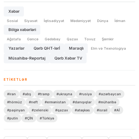
Xəbər
Sosial
Siyasət
İqtisadiyyat
Mədəniyyət
Dünya
İdman
Bölgə xəbərləri
Ağstafa
Gəncə
Gədəbəy
Qazax
Tovuz
Şəmkir
Yazarlar
Qərb QHT-lərİ
Maraqlı
Elm və Texnologiya
Müsahibə-Reportaj
Qərb Xəbər TV
ETIKETLƏR
#iran
#abş
#tramp
#ukrayna
#rusiya
#azərbaycan
#hörmüz
#neft
#ermənistan
#danışıqlar
#müharibə
#paşinyan
#zelenski
#qazax
#atəşkəs
#israil
#Aİ
#putin
#ÇİN
#Türkiyə