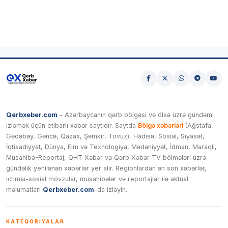
Qerbxeber.com
– Azərbaycanın qərb bölgəsi və ölkə üzrə gündəmi
izləmək üçün etibarlı xəbər saytıdır. Saytda
Bölgə xəbərləri
(Ağstafa,
Gədəbəy, Gəncə, Qazax, Şəmkir, Tovuz), Hadisə, Sosial, Siyasət,
İqtisadiyyat, Dünya, Elm və Texnologiya, Mədəniyyət, İdman, Maraqlı,
Müsahibə-Reportaj, QHT Xəbər və Qərb Xəbər TV bölmələri üzrə
gündəlik yenilənən xəbərlər yer alır. Regionlardan ən son xəbərlər,
ictimai-sosial mövzular, müsahibələr və reportajlar ilə aktual
məlumatları
Qerbxeber.com
-da izləyin.
KATEQORIYALAR