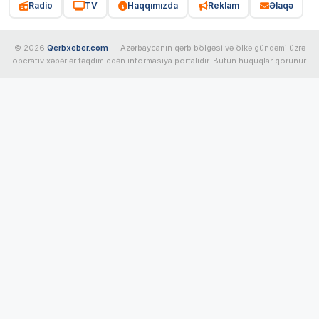
Radio
TV
Haqqımızda
Reklam
Əlaqə
© 2026
Qerbxeber.com
— Azərbaycanın qərb bölgəsi və ölkə gündəmi üzrə
operativ xəbərlər təqdim edən informasiya portalıdır. Bütün hüquqlar qorunur.