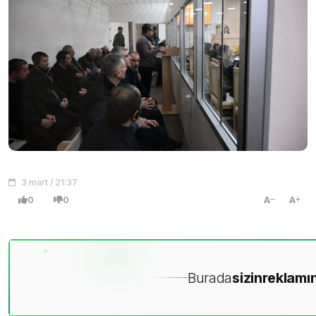
3 mart / 21:37
0
0
A
A
Burada
sizin
reklamın