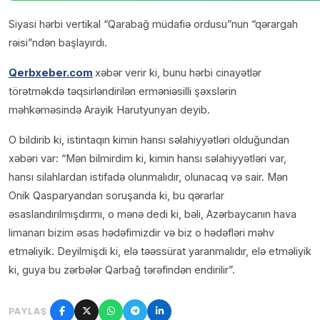
Siyasi hərbi vertikal “Qarabağ müdafiə ordusu”nun “qərargah
rəisi”ndən başlayırdı.
Qerbxeber.com
xəbər verir ki, bunu hərbi cinayətlər
törətməkdə təqsirləndirilən erməniəsilli şəxslərin
məhkəməsində Arayik Harutyunyan deyib.
O bildirib ki, istintaqın kimin hansı səlahiyyətləri olduğundan
xəbəri var: “Mən bilmirdim ki, kimin hansı səlahiyyətləri var,
hansı silahlardan istifadə olunmalıdır, olunacaq və sair. Mən
Onik Qasparyandan soruşanda ki, bu qərarlar
əsaslandırılmışdırmı, o mənə dedi ki, bəli, Azərbaycanın hava
limanarı bizim əsas hədəfimizdir və biz o hədəfləri məhv
etməliyik. Deyilmişdi ki, elə təəssürat yaranmalıdır, elə etməliyik
ki, guya bu zərbələr Qarbağ tərəfindən endirilir”.
PAYLAŞ