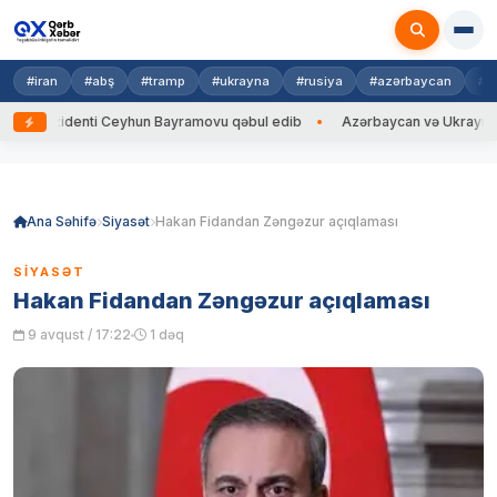
#iran
#abş
#tramp
#ukrayna
#rusiya
#azərbaycan
#h
zidenti Ceyhun Bayramovu qəbul edib
Azərbaycan və Ukrayna XİN başçı
Skip
to
content
Ana Səhifə
Siyasət
Hakan Fidandan Zəngəzur açıqlaması
SIYASƏT
Hakan Fidandan Zəngəzur açıqlaması
9 avqust / 17:22
1 dəq