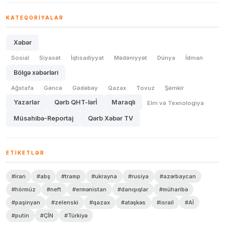
KATEQORIYALAR
Xəbər
Sosial
Siyasət
İqtisadiyyat
Mədəniyyət
Dünya
İdman
Bölgə xəbərləri
Ağstafa
Gəncə
Gədəbəy
Qazax
Tovuz
Şəmkir
Yazarlar
Qərb QHT-lərİ
Maraqlı
Elm və Texnologiya
Müsahibə-Reportaj
Qərb Xəbər TV
ETIKETLƏR
#iran
#abş
#tramp
#ukrayna
#rusiya
#azərbaycan
#hörmüz
#neft
#ermənistan
#danışıqlar
#müharibə
#paşinyan
#zelenski
#qazax
#atəşkəs
#israil
#Aİ
#putin
#ÇİN
#Türkiyə