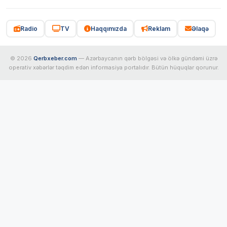
Radio
TV
Haqqımızda
Reklam
Əlaqə
© 2026
Qerbxeber.com
— Azərbaycanın qərb bölgəsi və ölkə gündəmi üzrə
operativ xəbərlər təqdim edən informasiya portalıdır. Bütün hüquqlar qorunur.