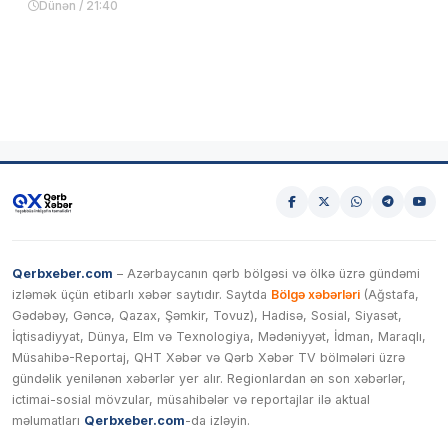
Dünən / 21:40
Qerbxeber.com
– Azərbaycanın qərb bölgəsi və ölkə üzrə gündəmi
izləmək üçün etibarlı xəbər saytıdır. Saytda
Bölgə xəbərləri
(Ağstafa,
Gədəbəy, Gəncə, Qazax, Şəmkir, Tovuz), Hadisə, Sosial, Siyasət,
İqtisadiyyat, Dünya, Elm və Texnologiya, Mədəniyyət, İdman, Maraqlı,
Müsahibə-Reportaj, QHT Xəbər və Qərb Xəbər TV bölmələri üzrə
gündəlik yenilənən xəbərlər yer alır. Regionlardan ən son xəbərlər,
ictimai-sosial mövzular, müsahibələr və reportajlar ilə aktual
məlumatları
Qerbxeber.com
-da izləyin.