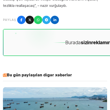
tezliklə reallaşacaq”, – nazir vurğulayıb.
PAYLAŞ
Burada
sizin
reklamın
Bu gün paylaşılan digər xəbərlər