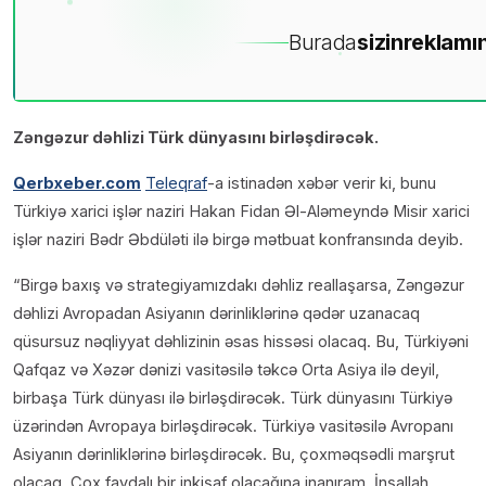
Burada
sizin
reklamın
Zəngəzur dəhlizi Türk dünyasını birləşdirəcək.
Qerbxeber.com
Teleqraf
-a istinadən xəbər verir ki, bunu
Türkiyə xarici işlər naziri Hakan Fidan Əl-Aləmeyndə Misir xarici
işlər naziri Bədr Əbdüləti ilə birgə mətbuat konfransında deyib.
“Birgə baxış və strategiyamızdakı dəhliz reallaşarsa, Zəngəzur
dəhlizi Avropadan Asiyanın dərinliklərinə qədər uzanacaq
qüsursuz nəqliyyat dəhlizinin əsas hissəsi olacaq. Bu, Türkiyəni
Qafqaz və Xəzər dənizi vasitəsilə təkcə Orta Asiya ilə deyil,
birbaşa Türk dünyası ilə birləşdirəcək. Türk dünyasını Türkiyə
üzərindən Avropaya birləşdirəcək. Türkiyə vasitəsilə Avropanı
Asiyanın dərinliklərinə birləşdirəcək. Bu, çoxməqsədli marşrut
olacaq. Çox faydalı bir inkişaf olacağına inanıram. İnşallah,