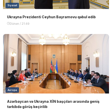
Siyasət
Ukrayna Prezidenti Ceyhun Bayramovu qəbul edib
Dünən / 21:49
Avropa
Azərbaycan və Ukrayna XİN başçıları arasında geniş
tərkibdə görüş keçirilib