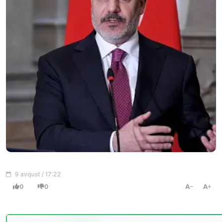
9 avqust / 17:22
0
0
A
A