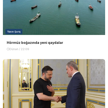
Yaxın Şərq
Hörmüz boğazında yeni qaydalar
Dünən / 22:09