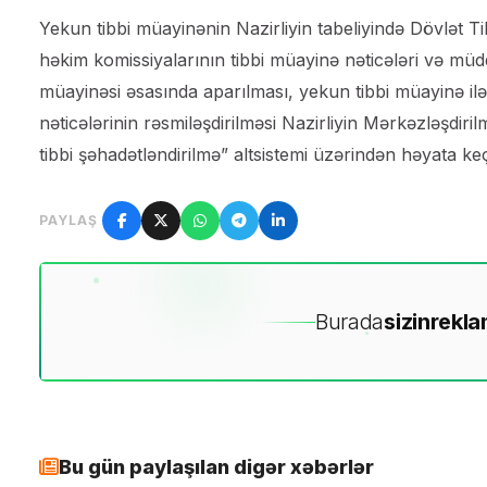
Yekun tibbi müayinənin Nazirliyin tabeliyində Dövlət Ti
həkim komissiyalarının tibbi müayinə nəticələri və müdd
müayinəsi əsasında aparılması, yekun tibbi müayinə il
nəticələrinin rəsmiləşdirilməsi Nazirliyin Mərkəzləşdir
tibbi şəhadətləndirilmə” altsistemi üzərindən həyata ke
PAYLAŞ
Burada
sizin
rekla
Bu gün paylaşılan digər xəbərlər