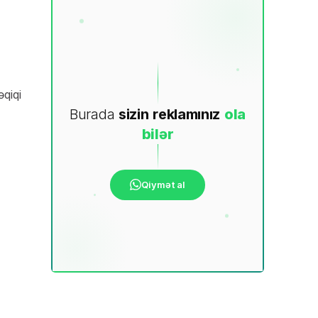
qiqi
Burada
sizin
reklamınız
ola
bilər
Qiymət al