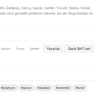
fa, Gədəbəy, Gəncə, Qazax, Şəmkir, Tovuz), Hadisə, Sosial,
ri üzrə gündəlik yenilənən xəbərlər yer alır. Regionlardan ən
Qazax
Tovuz
Şəmkir
Yazarlar
Qərb QHT-lərİ
#paşinyan
#qazax
#atəşkəs
#zelenski
#israil