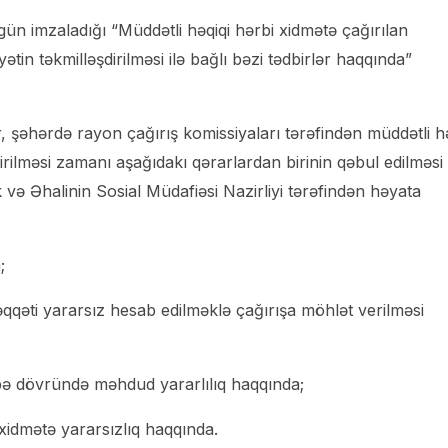
ün imzaladığı “Müddətli həqiqi hərbi xidmətə çağırılan
ətin təkmilləşdirilməsi ilə bağlı bəzi tədbirlər haqqında”
 şəhərdə rayon çağırış komissiyaları tərəfindən müddətli hə
irilməsi zamanı aşağıdakı qərarlardan birinin qəbul edilməsi
ə Əhalinin Sosial Müdafiəsi Nazirliyi tərəfindən həyata
;
qqəti yararsız hesab edilməklə çağırışa möhlət verilməsi
ibə dövründə məhdud yararlılıq haqqında;
idmətə yararsızlıq haqqında.