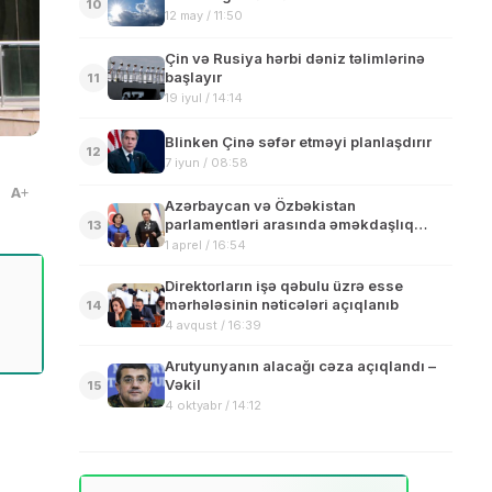
10
12 may / 11:50
Çin və Rusiya hərbi dəniz təlimlərinə
başlayır
11
19 iyul / 14:14
Blinken Çinə səfər etməyi planlaşdırır
12
7 iyun / 08:58
A
Azərbaycan və Özbəkistan
parlamentləri arasında əməkdaşlıq
13
sazişi imzalanıb
1 aprel / 16:54
Direktorların işə qəbulu üzrə esse
mərhələsinin nəticələri açıqlanıb
14
4 avqust / 16:39
Arutyunyanın alacağı cəza açıqlandı –
Vəkil
15
4 oktyabr / 14:12