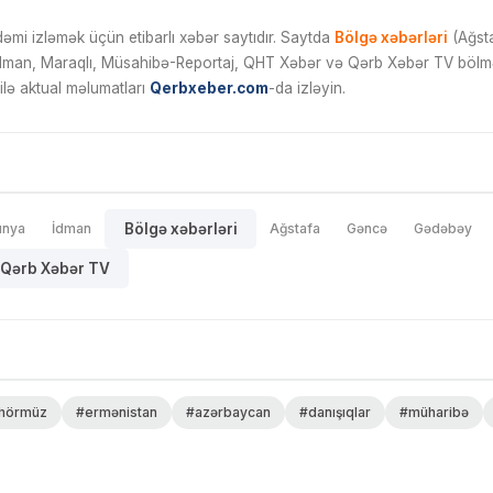
mi izləmək üçün etibarlı xəbər saytıdır. Saytda
Bölgə xəbərləri
(Ağsta
İdman, Maraqlı, Müsahibə-Reportaj, QHT Xəbər və Qərb Xəbər TV bölmələ
ilə aktual məlumatları
Qerbxeber.com
-da izləyin.
ünya
İdman
Bölgə xəbərləri
Ağstafa
Gəncə
Gədəbəy
Qərb Xəbər TV
hörmüz
#ermənistan
#azərbaycan
#danışıqlar
#müharibə