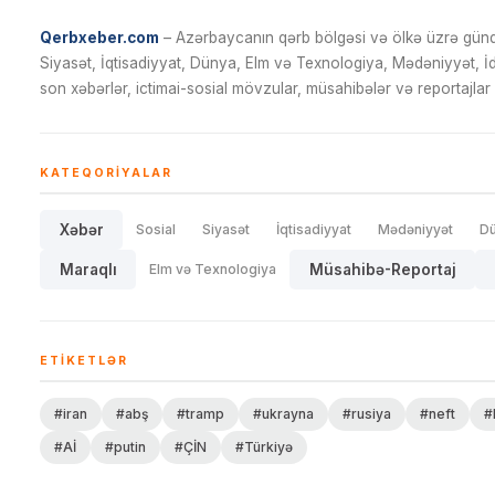
Qerbxeber.com
– Azərbaycanın qərb bölgəsi və ölkə üzrə gündə
Siyasət, İqtisadiyyat, Dünya, Elm və Texnologiya, Mədəniyyət, 
son xəbərlər, ictimai-sosial mövzular, müsahibələr və reportajlar 
KATEQORIYALAR
Xəbər
Sosial
Siyasət
İqtisadiyyat
Mədəniyyət
D
Maraqlı
Elm və Texnologiya
Müsahibə-Reportaj
ETIKETLƏR
#iran
#abş
#tramp
#ukrayna
#rusiya
#neft
#
#Aİ
#putin
#ÇİN
#Türkiyə