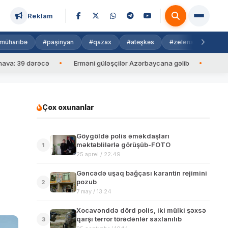
Reklam
müharibə
#paşinyan
#qazax
#atəşkəs
#zelenski
#isra
 dərəcə
Erməni güləşçilər Azərbaycana gəlib
İlham Əliyev M
Çox oxunanlar
Göygöldə polis əməkdaşları
məktəblilərlə görüşüb-FOTO
1
25 aprel / 22:49
Gəncədə uşaq bağçası karantin rejimini
pozub
2
7 may / 13:24
Xocavənddə dörd polis, iki mülki şəxsə
qarşı terror törədənlər saxlanılıb
3