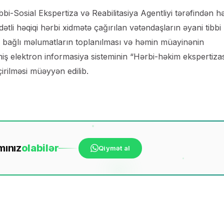
bbi-Sosial Ekspertiza və Reabilitasiya Agentliyi tərəfindən h
ətli həqiqi hərbi xidmətə çağırılan vətəndaşların əyani tibbi
ə bağlı məlumatların toplanılması və həmin müayinənin
ilmiş elektron informasiya sisteminin “Hərbi-həkim ekspertiza
çirilməsi müəyyən edilib.
mınız
ola
bilər
Qiymət al