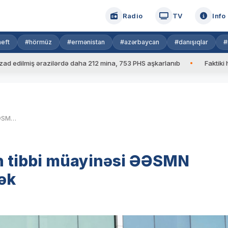
Radio
TV
Info
eft
#hörmüz
#ermənistan
#azərbaycan
#danışıqlar
#
iş ərazilərdə daha 212 mina, 753 PHS aşkarlanıb
Faktiki hava: 39
Hərbi xidmətə çağırılanların tibbi müayinəsi ƏƏSMN tərəfindən həyata keçiriləcək
ın tibbi müayinəsi ƏƏSMN
cək