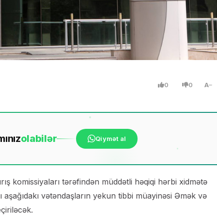
0
0
A
mınız
ola
bilər
Qiymət al
rış komissiyaları tərəfindən müddətli həqiqi hərbi xidmətə
nı aşağıdakı vətəndaşların yekun tibbi müayinəsi Əmək və
çiriləcək.