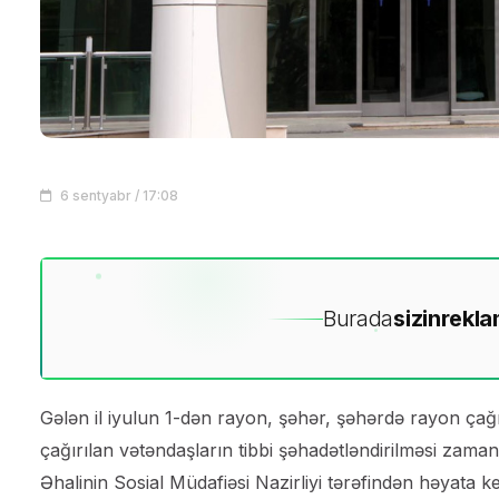
6 sentyabr / 17:08
Burada
sizin
rekla
Gələn il iyulun 1-dən rayon, şəhər, şəhərdə rayon çağı
çağırılan vətəndaşların tibbi şəhadətləndirilməsi zama
Əhalinin Sosial Müdafiəsi Nazirliyi tərəfindən həyata ke