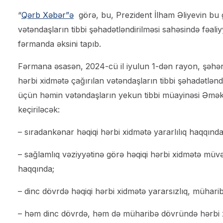
“
Qərb Xəbər”ə
görə, bu, Prezident İlham Əliyevin bu g
vətəndaşların tibbi şəhadətləndirilməsi sahəsində fəaliyy
fərmanda əksini tapıb.
Fərmana əsasən, 2024-cü il iyulun 1-dən rayon, şəhər,
hərbi xidmətə çağırılan vətəndaşların tibbi şəhadətlənd
üçün həmin vətəndaşların yekun tibbi müayinəsi Əmək v
keçiriləcək:
– sıradankənar həqiqi hərbi xidmətə yararlılıq haqqında
– sağlamlıq vəziyyətinə görə həqiqi hərbi xidmətə müvə
haqqında;
– dinc dövrdə həqiqi hərbi xidmətə yararsızlıq, mühar
– həm dinc dövrdə, həm də müharibə dövründə hərbi x