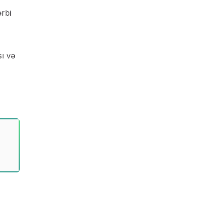
ərbi
sı və