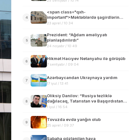
25 sentyabr / 10:14
<span class="qxh-
important">Məktəblərdə şagirdlərin
4
kütləvi yoxlanmasına başlanıldı</span>
23 aprel / 10:34
Prezident: “Ağdam əməliyyatı
planlaşdırılırdı”
5
24 noyabr / 10:49
Hikmət Hacıyev Netanyahu ilə görüşüb
6
7 sentyabr / 09:04
Azərbaycandan Ukraynaya yardım
7
17 iyul / 13:41
Oliksiy Danilov: “Rusiya tezliklə
dağılacaq, Tatarıstan və Başqırdıstan
8
müstəqil olacaq”
1 iyul / 16:54
Tovuzda evdə yanğın olub
9
25 aprel / 09:37
Sabaha gözlənilən hava