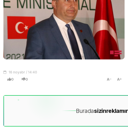
16 noyabr / 14:40
0
0
A
A
Burada
sizin
reklamın