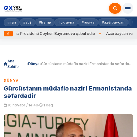
#iran
#abş
#tramp
#ukrayna
#rusiya
#azərbaycan
#h
krayna Prezidenti Ceyhun Bayramovu qəbul edib
Azərbaycan və Ukrayna
Skip
to
content
Ana
Dünya
Gürcüstanın müdafiə naziri Ermənistanda səfərdədir
Səhifə
DÜNYA
Gürcüstanın müdafiə naziri Ermənistanda
səfərdədir
16 noyabr / 14:40
1 dəq