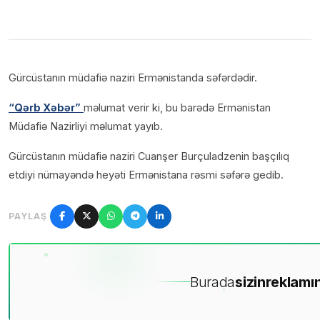
Gürcüstanın müdafiə naziri Ermənistanda səfərdədir.
“Qərb Xəbər”
məlumat verir ki, bu barədə Ermənistan
Müdafiə Nazirliyi məlumat yayıb.
Gürcüstanın müdafiə naziri Cuanşer Burçuladzenin başçılıq
etdiyi nümayəndə heyəti Ermənistana rəsmi səfərə gedib.
PAYLAŞ
Burada
sizin
reklamın