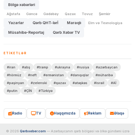
Bölgə xəbərləri
Ağstafa
Gəncə
Gədəbəy
Qazax
Tovuz
Şəmkir
Yazarlar
Qərb QHT-lərİ
Maraqlı
Elm və Texnologiya
Müsahibə-Reportaj
Qərb Xəbər TV
ETIKETLƏR
#iran
#abş
#tramp
#ukrayna
#rusiya
#azərbaycan
#hörmüz
#neft
#ermənistan
#danışıqlar
#müharibə
#paşinyan
#zelenski
#qazax
#atəşkəs
#israil
#Aİ
#putin
#ÇİN
#Türkiyə
Radio
TV
Haqqımızda
Reklam
Əlaqə
© 2026
Qerbxeber.com
— Azərbaycanın qərb bölgəsi və ölkə gündəmi üzrə