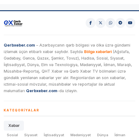
Qerbxeber.com
– Azərbaycanın qərb bölgəsi və ölkə üzrə gündəmi
izləmək üçün etibarlı xəbər saytıdır. Saytda
Bölgə xəbərləri
(Ağstafa,
Gədəbəy, Gəncə, Qazax, Şəmkir, Tovuz), Hadisə, Sosial, Siyasət,
İqtisadiyyat, Dünya, Elm və Texnologiya, Mədəniyyət, İdman, Maraqlı,
Müsahibə-Reportaj, QHT Xəbər və Qərb Xəbər TV bölmələri üzrə
gündəlik yenilənən xəbərlər yer alır. Regionlardan ən son xəbərlər,
ictimai-sosial mövzular, müsahibələr və reportajlar ilə aktual
məlumatları
Qerbxeber.com
-da izləyin.
KATEQORIYALAR
Xəbər
Sosial
Siyasət
İqtisadiyyat
Mədəniyyət
Dünya
İdman