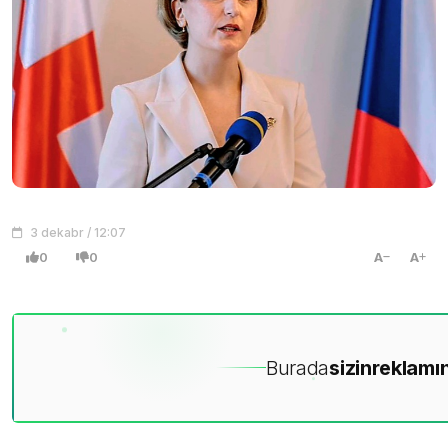
3 dekabr / 12:07
0
0
A
A
Burada
sizin
reklamın