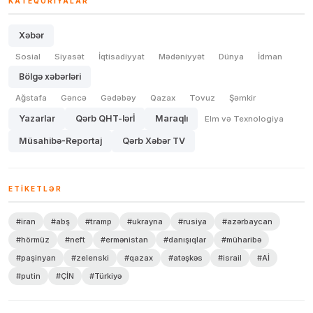
KATEQORIYALAR
Xəbər
Sosial
Siyasət
İqtisadiyyat
Mədəniyyət
Dünya
İdman
Bölgə xəbərləri
Ağstafa
Gəncə
Gədəbəy
Qazax
Tovuz
Şəmkir
Yazarlar
Qərb QHT-lərİ
Maraqlı
Elm və Texnologiya
Müsahibə-Reportaj
Qərb Xəbər TV
ETIKETLƏR
#iran
#abş
#tramp
#ukrayna
#rusiya
#azərbaycan
#hörmüz
#neft
#ermənistan
#danışıqlar
#müharibə
#paşinyan
#zelenski
#qazax
#atəşkəs
#israil
#Aİ
#putin
#ÇİN
#Türkiyə