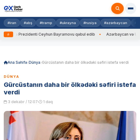
#iran
#abş
#tramp
#ukrayna
#rusiya
#azərbaycan
#h
ayna Prezidenti Ceyhun Bayramovu qəbul edib
Azərbaycan və Ukrayna 
Skip
to
content
Ana Səhifə
Dünya
Gürcüstanın daha bir ölkədəki səfiri istefa verdi
DÜNYA
Gürcüstanın daha bir ölkədəki səfiri istefa
verdi
3 dekabr / 12:07
1 dəq