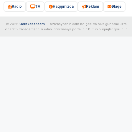
Radio
TV
Haqqımızda
Reklam
Əlaqə
© 2026
Qerbxeber.com
— Azərbaycanın qərb bölgəsi və ölkə gündəmi üzrə
operativ xəbərlər təqdim edən informasiya portalıdır. Bütün hüquqlar qorunur.