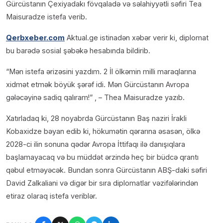
Gürcüstanın Çexiyadakı fövqaladə və səlahiyyətli səfiri Tea
Maisuradze istefa verib.
Qerbxeber.com
Aktual.ge istinadən xəbər verir ki, diplomat
bu barədə sosial şəbəkə hesabında bildirib.
“Mən istefa ərizəsini yazdım. 2 İl ölkəmin milli maraqlarına
xidmət etmək böyük şərəf idi. Mən Gürcüstanın Avropa
gələcəyinə sadiq qalıram!” , – Thea Maisuradze yazıb.
Xatırladaq ki, 28 noyabrda Gürcüstanın Baş naziri İrakli
Kobaxidze bəyan edib ki, hökumətin qərarına əsasən, ölkə
2028-ci ilin sonuna qədər Avropa İttifaqı ilə danışıqlara
başlamayacaq və bu müddət ərzində heç bir büdcə qrantı
qəbul etməyəcək. Bundan sonra Gürcüstanın ABŞ-daki səfiri
David Zalkaliani və digər bir sıra diplomatlar vəzifələrindən
etiraz olaraq istefa veriblər.