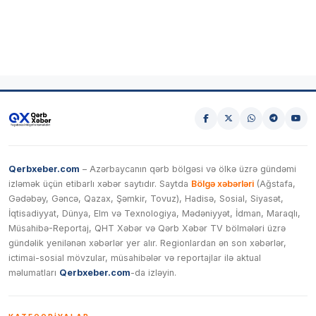
Qerbxeber.com
– Azərbaycanın qərb bölgəsi və ölkə üzrə gündəmi
izləmək üçün etibarlı xəbər saytıdır. Saytda
Bölgə xəbərləri
(Ağstafa,
Gədəbəy, Gəncə, Qazax, Şəmkir, Tovuz), Hadisə, Sosial, Siyasət,
İqtisadiyyat, Dünya, Elm və Texnologiya, Mədəniyyət, İdman, Maraqlı,
Müsahibə-Reportaj, QHT Xəbər və Qərb Xəbər TV bölmələri üzrə
gündəlik yenilənən xəbərlər yer alır. Regionlardan ən son xəbərlər,
ictimai-sosial mövzular, müsahibələr və reportajlar ilə aktual
məlumatları
Qerbxeber.com
-da izləyin.