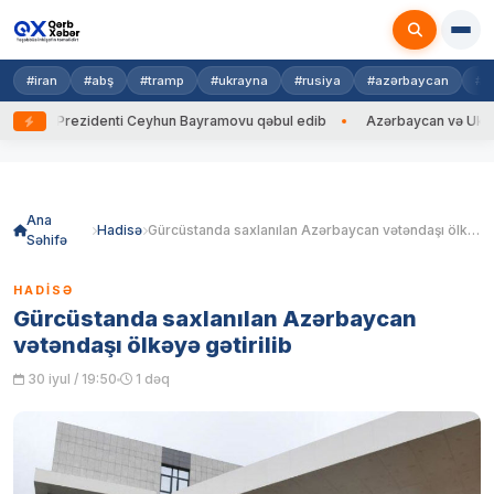
#iran
#abş
#tramp
#ukrayna
#rusiya
#azərbaycan
#h
 Prezidenti Ceyhun Bayramovu qəbul edib
Azərbaycan və Ukrayna XİN b
Skip
to
content
Ana
Hadisə
Gürcüstanda saxlanılan Azərbaycan vətəndaşı ölkəyə gətirilib
Səhifə
HADISƏ
Gürcüstanda saxlanılan Azərbaycan
vətəndaşı ölkəyə gətirilib
30 iyul / 19:50
1 dəq