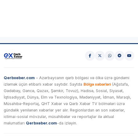
Qerbxeber.com
– Azərbaycanın qərb bölgəsi və ölkə üzrə gündəmi
izləmək üçün etibarlı xəbər saytıdır. Saytda
Bölgə xəbərləri
(Ağstafa,
Gədəbəy, Gəncə, Qazax, Şəmkir, Tovuz), Hadisə, Sosial, Siyasət,
İqtisadiyyat, Dünya, Elm və Texnologiya, Mədəniyyət, İdman, Maraqlı,
Müsahibə-Reportaj, QHT Xəbər və Qərb Xəbər TV bölmələri üzrə
gündəlik yenilənən xəbərlər yer alır. Regionlardan ən son xəbərlər,
ictimai-sosial mövzular, müsahibələr və reportajlar ilə aktual
məlumatları
Qerbxeber.com
-da izləyin.