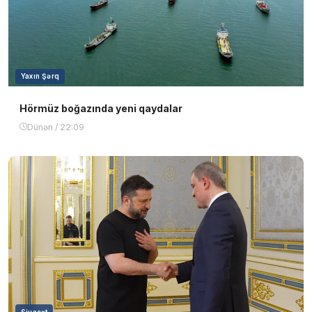
Yaxın Şərq
Hörmüz boğazında yeni qaydalar
Dünən / 22:09
Siyasət