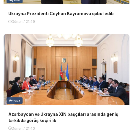
Ukrayna Prezidenti Ceyhun Bayramovu qəbul edib
Dünən / 21:49
Avropa
Azərbaycan və Ukrayna XİN başçıları arasında geniş
tərkibdə görüş keçirilib
Dünən / 21:40