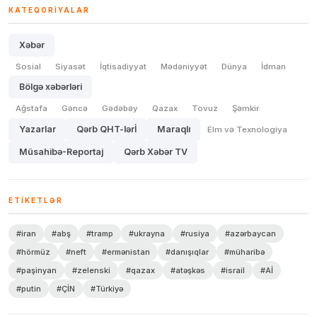
KATEQORIYALAR
Xəbər
Sosial
Siyasət
İqtisadiyyat
Mədəniyyət
Dünya
İdman
Bölgə xəbərləri
Ağstafa
Gəncə
Gədəbəy
Qazax
Tovuz
Şəmkir
Yazarlar
Qərb QHT-lərİ
Maraqlı
Elm və Texnologiya
Müsahibə-Reportaj
Qərb Xəbər TV
ETIKETLƏR
#iran
#abş
#tramp
#ukrayna
#rusiya
#azərbaycan
#hörmüz
#neft
#ermənistan
#danışıqlar
#müharibə
#paşinyan
#zelenski
#qazax
#atəşkəs
#israil
#Aİ
#putin
#ÇİN
#Türkiyə