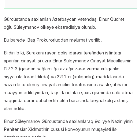
Gürcüstanda saxlanılan Azərbaycan vətəndaşı Elnur Qüdrət
oğlu Süleymanov ölkəyə ekstradisiya olunub.
Bu barədə Baş Prokurorluqdan məlumat verilib.
Bildirilib ki, Suraxanı rayon polis idarəsi tərəfindən istintaqı
aparılan cinayət işi üzrə Elnur Süleymanov Cinayət Məcəlləsinin
127.2.3 (qəsdən sağlamlığa az ağır zərər vurma xuliqanlıq
niyyəti ilə törədildikdə) və 221.1-ci (xuliqanlıq) maddələrində
nəzərdə tutulmuş cinayət əməlini törətməsinə əsaslı şübhələr
müəyyən edildiyindən, təqsirləndirilən şəxs qismində cəlb etmə
haqqında qərar qəbul edilməklə barəsində beynəlxalq axtarış
elan edilib.
Elnur Süleymanov Gürcüstanda saxlanılaraq Ədliyyə Nazirliyinin
Penitensiar Xidmətinin xüsusi konvoyunun müşayiəti ilə