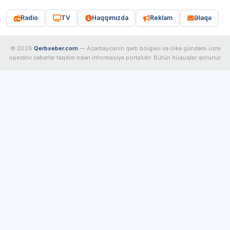
Radio
TV
Haqqımızda
Reklam
Əlaqə
© 2026
Qerbxeber.com
— Azərbaycanın qərb bölgəsi və ölkə gündəmi üzrə
operativ xəbərlər təqdim edən informasiya portalıdır. Bütün hüquqlar qorunur.