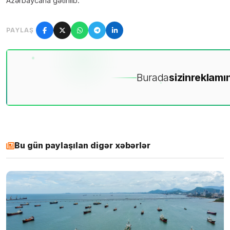
Azərbaycana gətirilib.
PAYLAŞ
Burada
sizin
reklamın
Bu gün paylaşılan digər xəbərlər