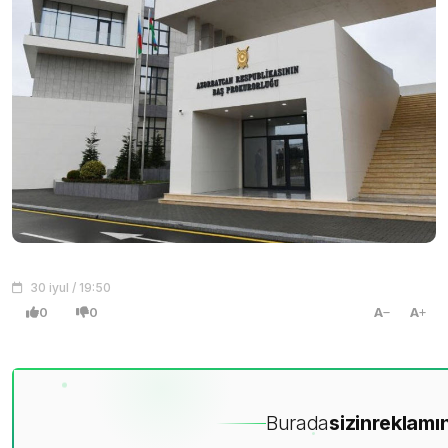
30 iyul / 19:50
0
0
A
A
Burada
sizin
reklamın