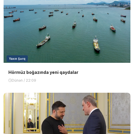
Yaxın Şərq
Hörmüz boğazında yeni qaydalar
Dünən / 22:09