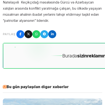
Natelaşvili Keçikçidağ məsələsində Gürcü və Azərbaycan
xalqları arasında konflikt yaratmağa çalışan, bu ölkədə yaşayan
müsəlman əhalinin ibadət yerlərini təhqir etdirməyi təşkil edən
“patriotlar alyansının” lideridir.
PAYLAŞ
Burada
sizin
reklamın
Bu gün paylaşılan digər xəbərlər