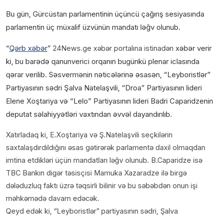
Bu gün, Gürcüstan parlamentinin üçüncü çağırış sesiyasında
parlamentin üç müxalif üzvünün mandatı ləğv olunub.
“
Qərb xəbər
”
xəbər verir
24News.ge xəbər portalına istinadən
ki, bu barədə qanunverici orqanın bugünkü plenar iclasında
qərar verilib. Səsvermənin nəticələrinə əsasən, “Leyboristlər”
Partiyasının sədri Şalva Natelaşvili, “Droa” Partiyasının lideri
Elene Xoştariya və “Lelo” Partiyasının lideri Badri Caparidzenin
deputat səlahiyyətləri vaxtından əvvəl dayandırılıb.
Xatırladaq ki, E.Xoştariya və Ş.Natelaşvili seçkilərin
saxtalaşdırdıldığını əsas gətirərək parlamentə daxil olmaqdan
imtina etdikləri üçün mandatları ləğv olunub. B.Caparidze isə
TBC Bankın digər təsisçisi Mamuka Xazaradze ilə birgə
dələduzluq faktı üzrə təqsirli bilinir və bu səbəbdən onun işi
məhkəmədə davam edəcək.
Qeyd edək ki, “Leyboristlər” partiyasının sədri, Şalva