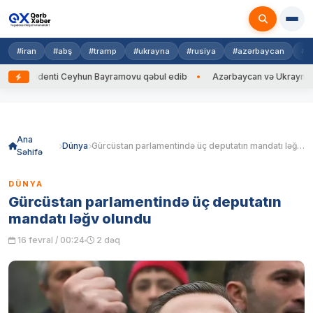
#iran
#abş
#tramp
#ukrayna
#rusiya
#azərbaycan
#h
zidenti Ceyhun Bayramovu qəbul edib
Azərbaycan və Ukrayna XİN başçıl
Skip
to
content
Ana
Dünya
Gürcüstan parlamentində üç deputatın mandatı ləğv olundu
Səhifə
DÜNYA
Gürcüstan parlamentində üç deputatın
mandatı ləğv olundu
16 fevral / 00:24
2 dəq