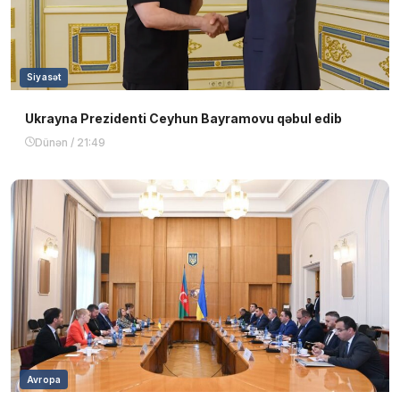
Siyasət
Ukrayna Prezidenti Ceyhun Bayramovu qəbul edib
Dünən / 21:49
Avropa