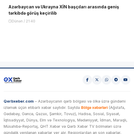
Azərbaycan və Ukrayna XİN başçıları arasında geniş
tərkibdə görüş keçirilib
Dünən / 21:40
Qerbxeber.com
– Azərbaycanın qərb bölgəsi və ölkə üzrə gündəmi
izləmək üçün etibarlı xəbər saytıdır. Saytda
Bölgə xəbərləri
(Ağstafa,
Gədəbəy, Gəncə, Qazax, Şəmkir, Tovuz), Hadisə, Sosial, Siyasət,
İqtisadiyyat, Dünya, Elm və Texnologiya, Mədəniyyət, İdman, Maraqlı,
Müsahibə-Reportaj, QHT Xəbər və Qərb Xəbər TV bölmələri üzrə
gündəlik yenilənən xəbərlər yer alır. Regionlardan ən son xəbərlər,