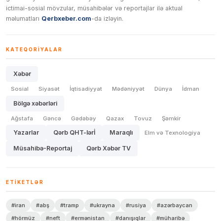
ictimai-sosial mövzular, müsahibələr və reportajlar ilə aktual
məlumatları
Qerbxeber.com
-da izləyin.
KATEQORIYALAR
Xəbər
Sosial
Siyasət
İqtisadiyyat
Mədəniyyət
Dünya
İdman
Bölgə xəbərləri
Ağstafa
Gəncə
Gədəbəy
Qazax
Tovuz
Şəmkir
Yazarlar
Qərb QHT-lərİ
Maraqlı
Elm və Texnologiya
Müsahibə-Reportaj
Qərb Xəbər TV
ETIKETLƏR
#iran
#abş
#tramp
#ukrayna
#rusiya
#azərbaycan
#hörmüz
#neft
#ermənistan
#danışıqlar
#müharibə