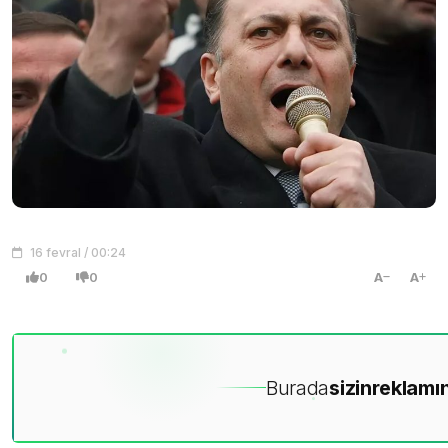
16 fevral / 00:24
0
0
A
A
Burada
sizin
reklamın