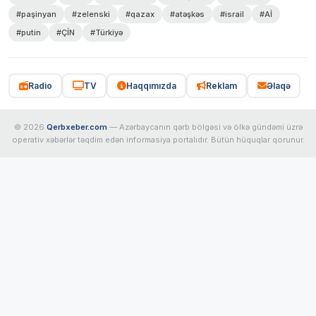
#paşinyan
#zelenski
#qazax
#atəşkəs
#israil
#Aİ
#putin
#ÇİN
#Türkiyə
Radio
TV
Haqqımızda
Reklam
Əlaqə
© 2026
Qerbxeber.com
— Azərbaycanın qərb bölgəsi və ölkə gündəmi üzrə
operativ xəbərlər təqdim edən informasiya portalıdır. Bütün hüquqlar qorunur.