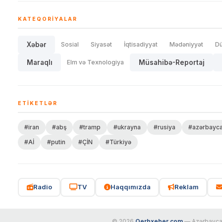
KATEQORIYALAR
Xəbər
Sosial
Siyasət
İqtisadiyyat
Mədəniyyət
D
Maraqlı
Elm və Texnologiya
Müsahibə-Reportaj
ETIKETLƏR
#iran
#abş
#tramp
#ukrayna
#rusiya
#azərbayc
#Aİ
#putin
#ÇİN
#Türkiyə
Radio
TV
Haqqımızda
Reklam
© 2026
Qerbxeber.com
— Azərbaycanı