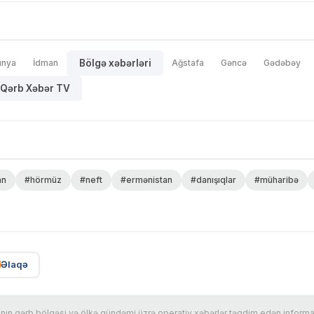
ünya
İdman
Bölgə xəbərləri
Ağstafa
Gəncə
Gədəbəy
Qərb Xəbər TV
an
#hörmüz
#neft
#ermənistan
#danışıqlar
#müharibə
Əlaqə
n qərb bölgəsi və ölkə gündəmi üzrə operativ xəbərlər təqdim edən informasi