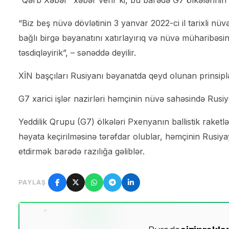
“Qərb Xəbər” xəbər verir ki, bu barədə G7 ölkələrinin xa
“Biz beş nüvə dövlətinin 3 yanvar 2022-ci il tarixli nüv
bağlı birgə bəyanatını xatırlayırıq və nüvə müharibəsi
təsdiqləyirik”, – sənəddə deyilir.
XİN başçıları Rusiyanı bəyanatda qeyd olunan prinsipl
G7 xarici işlər nazirləri həmçinin nüvə sahəsində Rusiy
Yeddilik Qrupu (G7) ölkələri Pxenyanın ballistik raketlə
həyata keçirilməsinə tərəfdar olublar, həmçinin Rusi
etdirmək barədə razılığa gəliblər.
PAYLAŞ