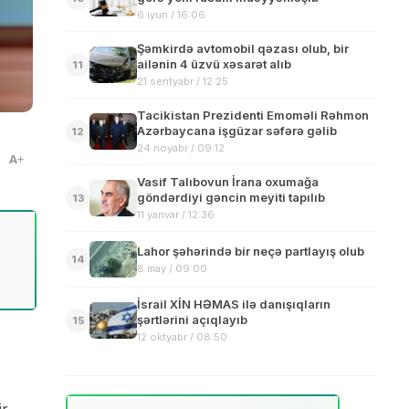
6 iyun / 16:06
Şəmkirdə avtomobil qəzası olub, bir
ailənin 4 üzvü xəsarət alıb
11
21 sentyabr / 12:25
Tacikistan Prezidenti Emoməli Rəhmon
Azərbaycana işgüzar səfərə gəlib
12
24 noyabr / 09:12
A
Vasif Talıbovun İrana oxumağa
göndərdiyi gəncin meyiti tapılıb
13
11 yanvar / 12:36
Lahor şəhərində bir neçə partlayış olub
14
8 may / 09:00
İsrail XİN HƏMAS ilə danışıqların
şərtlərini açıqlayıb
15
12 oktyabr / 08:50