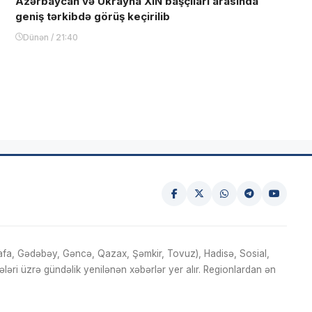
Azərbaycan və Ukrayna XİN başçıları arasında
geniş tərkibdə görüş keçirilib
Dünən / 21:40
fa, Gədəbəy, Gəncə, Qazax, Şəmkir, Tovuz), Hadisə, Sosial,
ri üzrə gündəlik yenilənən xəbərlər yer alır. Regionlardan ən