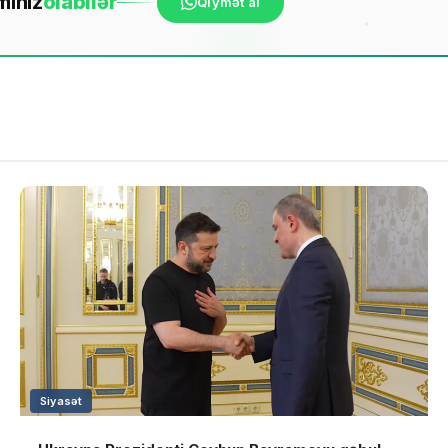
mınız
ola
bilər
Qiymət al
Siyasət