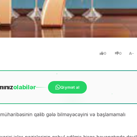
0
0
A
mınız
ola
bilər
Qiymət al
üharibəsinin qalib gələ bilməyəcəyini və başlamamalı