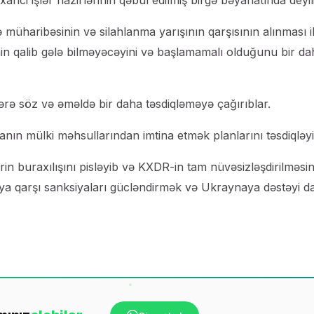
rici işlər nazirlərinin qəbul edilmiş birgə bəyanatında deyili
ə müharibəsinin və silahlanma yarışının qarşısının alınması i
nin qalib gələ bilməyəcəyini və başlamamalı olduğunu bir da
ərə söz və əməldə bir daha təsdiqləməyə çağırıblar.
anın mülki məhsullarından imtina etmək planlarını təsdiqləyi
rin buraxılışını pisləyib və KXDR-in tam nüvəsizləşdirilməsin
yaya qarşı sanksiyaları gücləndirmək və Ukraynaya dəstəyi 