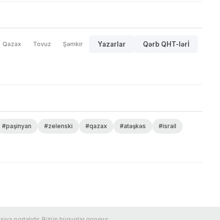
Qazax
Tovuz
Şəmkir
Yazarlar
Qərb QHT-lərİ
#paşinyan
#zelenski
#qazax
#atəşkəs
#israil
ya portalıdır. Bütün hüquqlar qorunur.