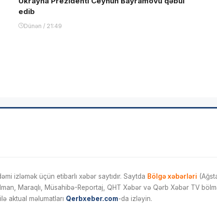
Ukrayna Prezidenti Ceyhun Bayramovu qəbul
edib
Dünən / 21:49
mi izləmək üçün etibarlı xəbər saytıdır. Saytda
Bölgə xəbərləri
(Ağsta
İdman, Maraqlı, Müsahibə-Reportaj, QHT Xəbər və Qərb Xəbər TV bölmələ
ilə aktual məlumatları
Qerbxeber.com
-da izləyin.