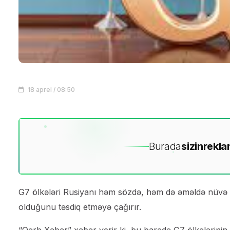
18 aprel / 08:50
Burada
sizin
rekla
G7 ölkələri Rusiyanı həm sözdə, həm də əməldə nüvə m
olduğunu təsdiq etməyə çağırır.