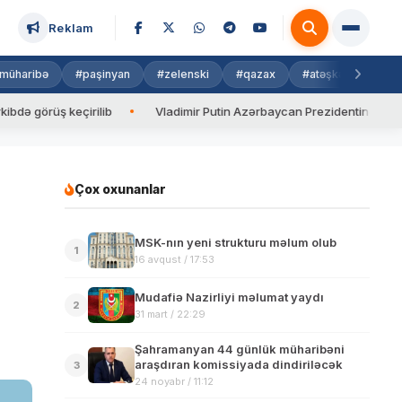
Reklam
müharibə
#paşinyan
#zelenski
#qazax
#atəşkəs
#isra
 keçirilib
Vladimir Putin Azərbaycan Prezidentinə zəng edib
Çox oxunanlar
MSK-nın yeni strukturu məlum olub
1
16 avqust / 17:53
Mudafiə Nazirliyi məlumat yaydı
2
31 mart / 22:29
Şahramanyan 44 günlük müharibəni
araşdıran komissiyada dindiriləcək
3
24 noyabr / 11:12