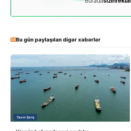
Burada
sizin
rekla
Bu gün paylaşılan digər xəbərlər
Yaxın Şərq