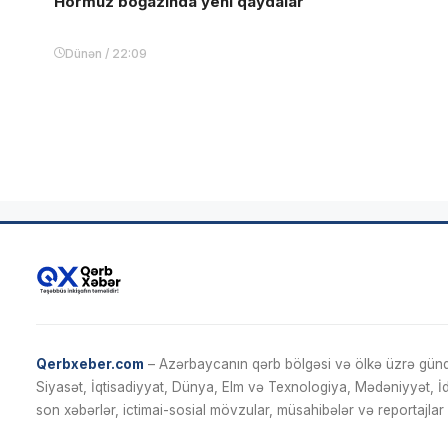
Hörmüz boğazında yeni qaydalar
Dünən / 22:09
Qerbxeber.com
– Azərbaycanın qərb bölgəsi və ölkə üzrə gündə
Siyasət, İqtisadiyyat, Dünya, Elm və Texnologiya, Mədəniyyət, 
son xəbərlər, ictimai-sosial mövzular, müsahibələr və reportajlar 