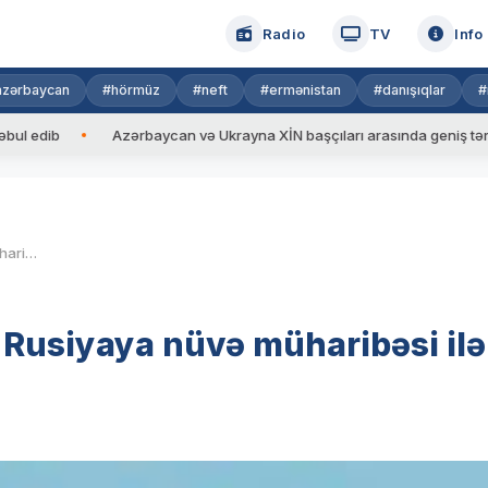
Radio
TV
Info
azərbaycan
#hörmüz
#neft
#ermənistan
#danışıqlar
#
Azərbaycan və Ukrayna XİN başçıları arasında geniş tərkibdə görüş
G7 ölkələrinin XİN başçıları Rusiyaya nüvə müharibəsi ilə bağlı çağırış ediblər
ı Rusiyaya nüvə müharibəsi ilə