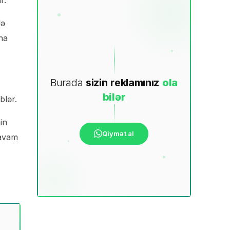
r.
lə
ha
Burada
sizin
reklamınız
ola
bilər
blər.
in
Qiymət al
davam