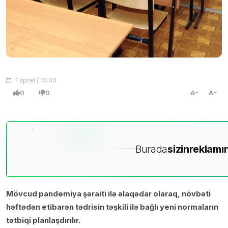
1 aprel / 15:40
0
0
A
A
Burada
sizin
reklamın
Mövcud pandemiya şəraiti ilə əlaqədar olaraq, növbəti
həftədən etibarən tədrisin təşkili ilə bağlı yeni normaların
tətbiqi planlaşdırılır.