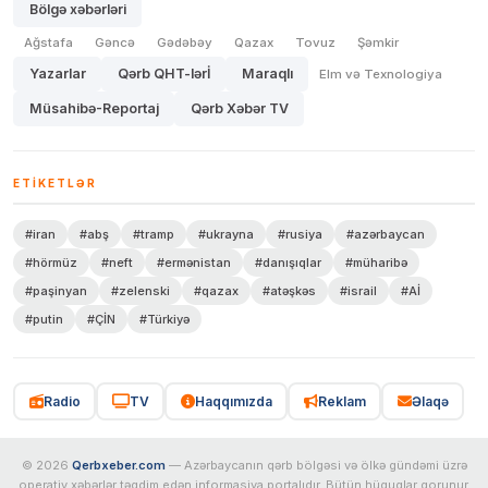
Bölgə xəbərləri
Ağstafa
Gəncə
Gədəbəy
Qazax
Tovuz
Şəmkir
Yazarlar
Qərb QHT-lərİ
Maraqlı
Elm və Texnologiya
Müsahibə-Reportaj
Qərb Xəbər TV
ETIKETLƏR
#iran
#abş
#tramp
#ukrayna
#rusiya
#azərbaycan
#hörmüz
#neft
#ermənistan
#danışıqlar
#müharibə
#paşinyan
#zelenski
#qazax
#atəşkəs
#israil
#Aİ
#putin
#ÇİN
#Türkiyə
Radio
TV
Haqqımızda
Reklam
Əlaqə
© 2026
Qerbxeber.com
— Azərbaycanın qərb bölgəsi və ölkə gündəmi üzrə
operativ xəbərlər təqdim edən informasiya portalıdır. Bütün hüquqlar qorunur.