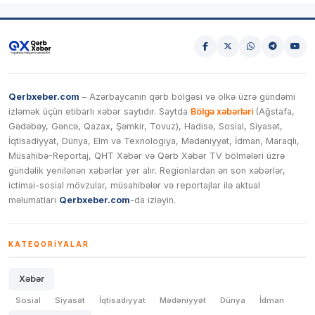
Qerbxeber.com
– Azərbaycanın qərb bölgəsi və ölkə üzrə gündəmi
izləmək üçün etibarlı xəbər saytıdır. Saytda
Bölgə xəbərləri
(Ağstafa,
Gədəbəy, Gəncə, Qazax, Şəmkir, Tovuz), Hadisə, Sosial, Siyasət,
İqtisadiyyat, Dünya, Elm və Texnologiya, Mədəniyyət, İdman, Maraqlı,
Müsahibə-Reportaj, QHT Xəbər və Qərb Xəbər TV bölmələri üzrə
gündəlik yenilənən xəbərlər yer alır. Regionlardan ən son xəbərlər,
ictimai-sosial mövzular, müsahibələr və reportajlar ilə aktual
məlumatları
Qerbxeber.com
-da izləyin.
KATEQORIYALAR
Xəbər
Sosial
Siyasət
İqtisadiyyat
Mədəniyyət
Dünya
İdman