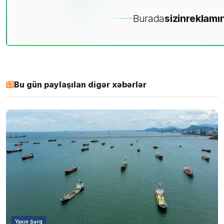
Burada
sizin
reklamın
Bu gün paylaşılan digər xəbərlər
Yaxın Şərq