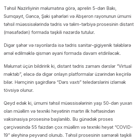
Təhsil Nazirliyinin məlumatına görə, aprelin 5-dən Bakı,
Sumqayıt, Gəncə, Şəki şəhərləri və Abşeron rayonunun ümumi
təhsil müəssisələrində tədris və təlim-tərbiyə prosesinin distant
(məsafədən) formada təşkili nəzərdə tutulur.
Digər şəhər və rayonlarda isə tədris sanitar-gigiyenik tələblərə
əməl edilməklə qismən əyani formada davam etdiriləcək.
Məlumat üçün bildiririk ki, distant tədris zamanı dərslər “Virtual
məktəb”, eləcə də digər onlayn platformalar üzərindən keçirilə
bilər. Həmçinin şagirdlərə “Dərs vaxtı” teledərslərini izləmək
tövsiyə olunur.
Qeyd edək ki, ümumi təhsil müəssisələrinin yaşı 50-dən yuxarı
olan müəllim və texniki heyətinin martın ilk həftəsindən
vaksinasiya prosesinə başlanılıb. Bu günədək proses
çərçivəsində 55 faizdən çox müəllim və texniki heyət “COVID-
19” əleyhinə peyvənd olunub. Təhsil prosesinin səmərəli təşkili