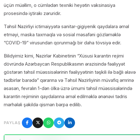
üçün müəllim, o cümlədən texniki heyətin vaksinasiya
prosesində iştirakı zəruridir.
Təhsil Nazirliyi ictimaiyyətə sanitar-gigiyenik qaydalara əməl
etməyi, maska taxmaqla və sosial məsafəni gözləməklə
“COVID-19” virusundan qorunmağı bir daha tövsiyə edir.
Bilidyimiz kimi, Nazirlər Kabinetinin “Xüsusi karantin rejimi
dövründə Azərbaycan Respublikasının ərazisində fəaliyyət
göstərən təhsil müəssisələrinin fəaliyyətinin təşkili ilə bağlı əlavə
tədbirlər barədə” qərarına və Təhsil Nazirliyinin müvafiq əmrinə
əsasən, fevralın 1-dən ölkə üzrə ümumi təhsil müəssisələrində
karantin rejiminin qaydalarına əməl edilməklə ənənəvi tədris
mərhələli şəkildə qismən bərpa edilib.
PAYLAŞ