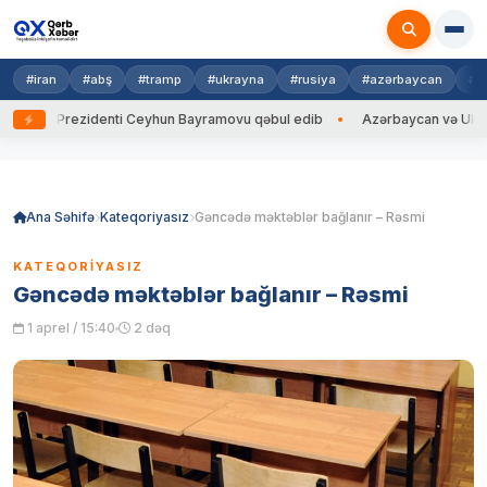
#iran
#abş
#tramp
#ukrayna
#rusiya
#azərbaycan
#h
Prezidenti Ceyhun Bayramovu qəbul edib
Azərbaycan və Ukrayna XİN ba
Skip
to
content
Ana Səhifə
Kateqoriyasız
Gəncədə məktəblər bağlanır – Rəsmi
KATEQORIYASIZ
Gəncədə məktəblər bağlanır – Rəsmi
1 aprel / 15:40
2 dəq