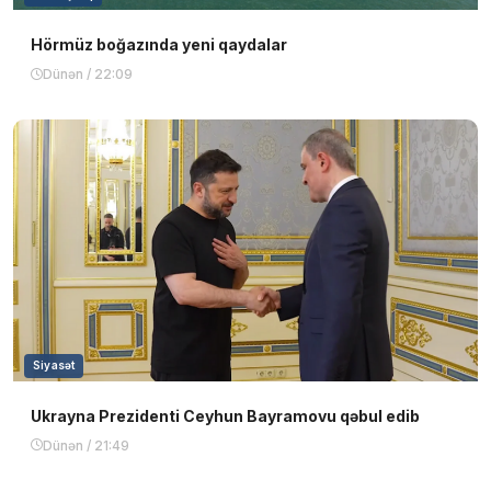
Hörmüz boğazında yeni qaydalar
Dünən / 22:09
Siyasət
Ukrayna Prezidenti Ceyhun Bayramovu qəbul edib
Dünən / 21:49