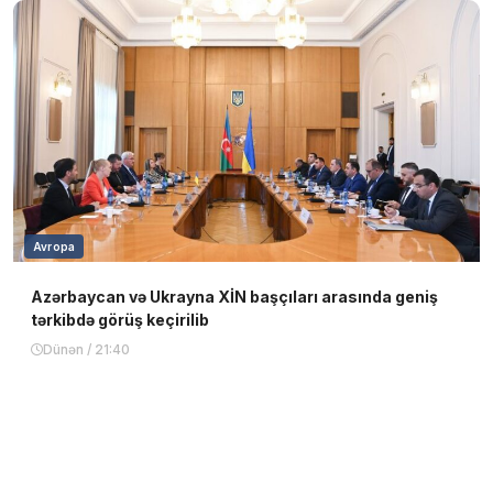
Avropa
Azərbaycan və Ukrayna XİN başçıları arasında geniş
tərkibdə görüş keçirilib
Dünən / 21:40