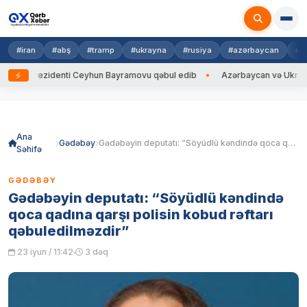
#iran
#abş
#tramp
#ukrayna
#rusiya
#azərbaycan
#h
a Prezidenti Ceyhun Bayramovu qəbul edib
Azərbaycan və Ukrayna XİN 
Skip
to
content
Ana
Gədəbəy
Gədəbəyin deputatı: “Söyüdlü kəndində qoca qadına qarşı polisin kobud rəftarı qəbuledilməzdir”
Səhifə
GƏDƏBƏY
Gədəbəyin deputatı: “Söyüdlü kəndində
qoca qadına qarşı polisin kobud rəftarı
qəbuledilməzdir”
23 iyun / 11:42
3 dəq