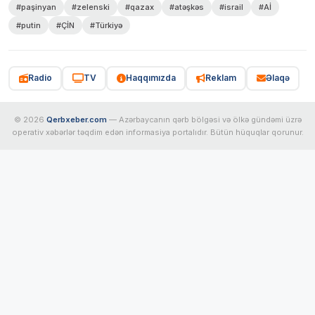
#paşinyan
#zelenski
#qazax
#atəşkəs
#israil
#Aİ
#putin
#ÇİN
#Türkiyə
Radio
TV
Haqqımızda
Reklam
Əlaqə
© 2026
Qerbxeber.com
— Azərbaycanın qərb bölgəsi və ölkə gündəmi üzrə
operativ xəbərlər təqdim edən informasiya portalıdır. Bütün hüquqlar qorunur.