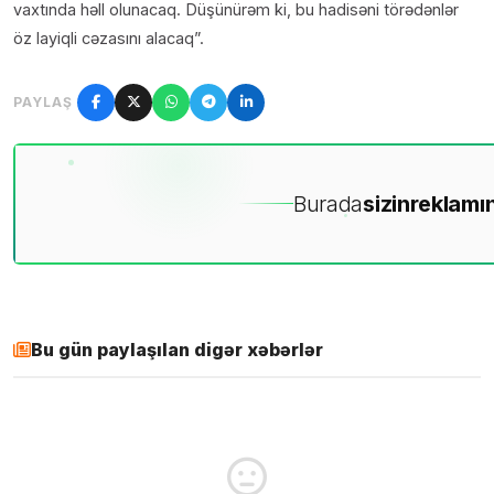
vaxtında həll olunacaq. Düşünürəm ki, bu hadisəni törədənlər
öz layiqli cəzasını alacaq”.
PAYLAŞ
Burada
sizin
reklamın
Bu gün paylaşılan digər xəbərlər