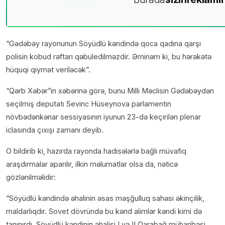
“Gədəbəy rayonunun Söyüdlü kəndində qoca qadına qarşı
polisin kobud rəftarı qəbuledilməzdir. Əminəm ki, bu hərəkətə
hüquqi qiymət veriləcək”.
“Qərb Xəbər”in xəbərinə görə, bunu Milli Məclisin Gədəbəydən
seçilmiş deputatı Sevinc Hüseynova parlamentin
növbədənkənar sessiyasının iyunun 23-də keçirilən plenar
iclasında çıxışı zamanı deyib.
O bildirib ki, hazırda rayonda hadisələrlə bağlı müvafiq
araşdırmalar aparılır, ilkin məlumatlar olsa da, nəticə
gözlənilməlidir:
“Söyüdlü kəndində əhalinin əsas məşğulluq sahəsi əkinçilik,
maldarlıqdır. Sovet dövründə bu kənd alimlər kəndi kimi də
tanınırdı. Söyüdlü kəndinin əhalisi I və II Qarabağ müharibəsi