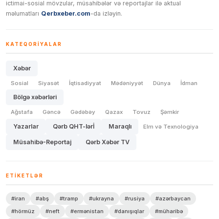
ictimai-sosial mövzular, müsahibələr və reportajlar ilə aktual
məlumatları
Qerbxeber.com
-da izləyin.
KATEQORIYALAR
Xəbər
Sosial
Siyasət
İqtisadiyyat
Mədəniyyət
Dünya
İdman
Bölgə xəbərləri
Ağstafa
Gəncə
Gədəbəy
Qazax
Tovuz
Şəmkir
Yazarlar
Qərb QHT-lərİ
Maraqlı
Elm və Texnologiya
Müsahibə-Reportaj
Qərb Xəbər TV
ETIKETLƏR
#iran
#abş
#tramp
#ukrayna
#rusiya
#azərbaycan
#hörmüz
#neft
#ermənistan
#danışıqlar
#müharibə