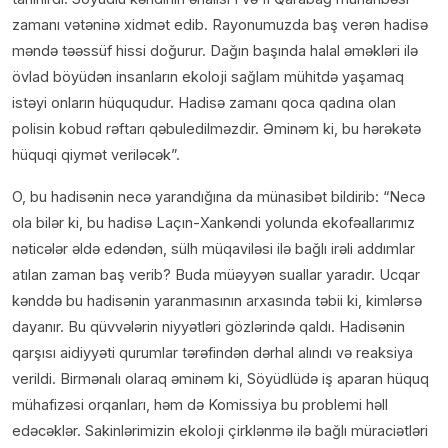
zamanı vətəninə xidmət edib. Rayonumuzda baş verən hadisə
məndə təəssüf hissi doğurur. Dağın başında halal əməkləri ilə
övlad böyüdən insanların ekoloji sağlam mühitdə yaşamaq
istəyi onların hüququdur. Hadisə zamanı qoca qadına olan
polisin kobud rəftarı qəbuledilməzdir. Əminəm ki, bu hərəkətə
hüquqi qiymət veriləcək”.
O, bu hadisənin necə yarandığına da münasibət bildirib: “Necə
ola bilər ki, bu hadisə Laçın-Xankəndi yolunda ekofəallarımız
nəticələr əldə edəndən, sülh müqaviləsi ilə bağlı irəli addımlar
atılan zaman baş verib? Buda müəyyən suallar yaradır. Ucqar
kənddə bu hadisənin yaranmasının arxasında təbii ki, kimlərsə
dayanır. Bu qüvvələrin niyyətləri gözlərində qaldı. Hadisənin
qarşısı aidiyyəti qurumlar tərəfindən dərhal alındı və reaksiya
verildi. Birmənalı olaraq əminəm ki, Söyüdlüdə iş aparan hüquq
mühafizəsi orqanları, həm də Komissiya bu problemi həll
edəcəklər. Sakinlərimizin ekoloji çirklənmə ilə bağlı müraciətləri