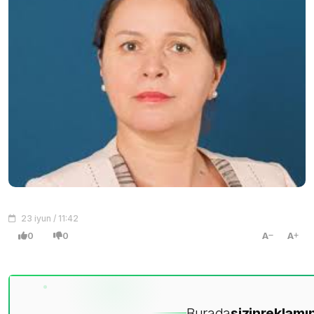
23 iyun / 11:42
0
0
A
A
Burada
sizin
reklamın