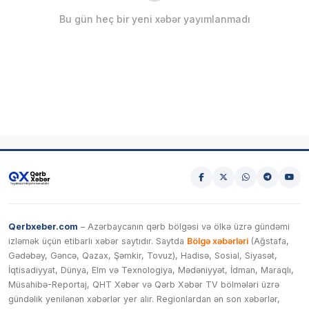
Bu gün heç bir yeni xəbər yayımlanmadı
Qerbxeber.com
– Azərbaycanın qərb bölgəsi və ölkə üzrə gündəmi
izləmək üçün etibarlı xəbər saytıdır. Saytda
Bölgə xəbərləri
(Ağstafa,
Gədəbəy, Gəncə, Qazax, Şəmkir, Tovuz), Hadisə, Sosial, Siyasət,
İqtisadiyyat, Dünya, Elm və Texnologiya, Mədəniyyət, İdman, Maraqlı,
Müsahibə-Reportaj, QHT Xəbər və Qərb Xəbər TV bölmələri üzrə
gündəlik yenilənən xəbərlər yer alır. Regionlardan ən son xəbərlər,