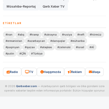
Müsahibə-Reportaj
Qərb Xəbər TV
ETIKETLƏR
#iran
#abş
#tramp
#ukrayna
#rusiya
#neft
#hörmüz
#ermənistan
#azərbaycan
#danışıqlar
#müharibə
#paşinyan
#qazax
#atəşkəs
#zelenski
#israil
#Aİ
#putin
#ÇİN
#Türkiyə
Radio
TV
Haqqımızda
Reklam
Əlaqə
© 2026
Qerbxeber.com
— Azərbaycanın qərb bölgəsi və ölkə gündəmi üzrə
operativ xəbərlər təqdim edən informasiya portalıdır. Bütün hüquqlar qorunur.