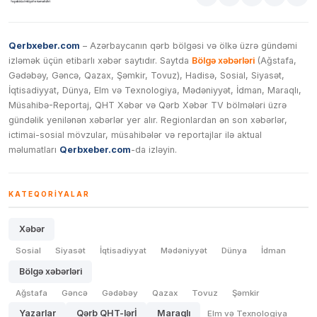
Qerbxeber.com
– Azərbaycanın qərb bölgəsi və ölkə üzrə gündəmi
izləmək üçün etibarlı xəbər saytıdır. Saytda
Bölgə xəbərləri
(Ağstafa,
Gədəbəy, Gəncə, Qazax, Şəmkir, Tovuz), Hadisə, Sosial, Siyasət,
İqtisadiyyat, Dünya, Elm və Texnologiya, Mədəniyyət, İdman, Maraqlı,
Müsahibə-Reportaj, QHT Xəbər və Qərb Xəbər TV bölmələri üzrə
gündəlik yenilənən xəbərlər yer alır. Regionlardan ən son xəbərlər,
ictimai-sosial mövzular, müsahibələr və reportajlar ilə aktual
məlumatları
Qerbxeber.com
-da izləyin.
KATEQORIYALAR
Xəbər
Sosial
Siyasət
İqtisadiyyat
Mədəniyyət
Dünya
İdman
Bölgə xəbərləri
Ağstafa
Gəncə
Gədəbəy
Qazax
Tovuz
Şəmkir
Yazarlar
Qərb QHT-lərİ
Maraqlı
Elm və Texnologiya