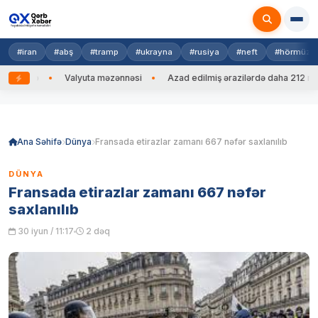
#iran
#abş
#tramp
#ukrayna
#rusiya
#neft
#hörmüz
 edib
Valyuta məzənnəsi
Azad edilmiş ərazilərdə daha 212 mina, 
Skip
to
content
Ana Səhifə
Dünya
Fransada etirazlar zamanı 667 nəfər saxlanılıb
DÜNYA
Fransada etirazlar zamanı 667 nəfər
saxlanılıb
30 iyun / 11:17
2 dəq