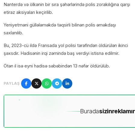
Nanterdə və ölkənin bir sıra şəhərlərində polis zorakılığına qarşı
etiraz aksiyaları keçirilib.
Yeniyetməni güllələməkdə təqsirli bilinən polis əməkdaşı
saxlanılıb.
Bu, 2023-cü ildə Fransada yol polisi tərəfindən öldürülən ikinci
şəxsdir. Hadisənin irqi zəmində baş verdiyi istisna edilmir.
Ötən il isə eyni hadisə səbəbindən 13 nəfər öldürülüb.
PAYLAŞ
Burada
sizin
reklamın