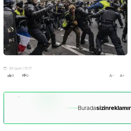
30 iyun / 11:17
0
0
A
A
Burada
sizin
reklamın