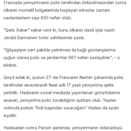
Fransada yeniyetmənin polis tərəfindən öldürülməsindən sonra
ölkənin müxtəlif bölgələrində başlayan etirazlar zamanı
saxlanılanların sayı 650 nəfəri ötüb.
“Qərb Xəbər” xəbər verir ki, bunu ölkənin daxili işlər naziri
Jerald Darmanen tviter səhifəsində yazıb.
“İğtişaşların sərt şəkildə yatırılması ilə bağlı göstərişlərimə
uyğun olaraq polis və jandarmlar 667 nəfəri saxlayıblar”, – o
bildirib.
Qeyd edək ki, iyunun 27-də Fransanın Nanter şəhərində polis
tərəfindən əlcəzairəsilli Nael adlı 17 yaşlı yeniyetmə qətlə
yetirilib. Hadisənin sosial mediada yayımlanan görüntülərinə
əsasən, yeniyetmə polis zorakılığının qurbanı olub. Yayılan
videoda polisin “İndi başından vuracağam” ifadəsi də aydın
eşidilir.
Hadisədən sonra Parisin qərbində, yeniyetmənin öldürüldüyü