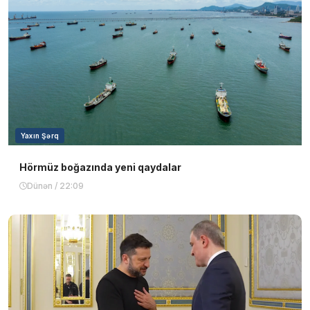
Yaxın Şərq
Hörmüz boğazında yeni qaydalar
Dünən / 22:09