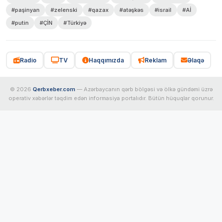
#paşinyan
#zelenski
#qazax
#atəşkəs
#israil
#Aİ
#putin
#ÇİN
#Türkiyə
Radio
TV
Haqqımızda
Reklam
Əlaqə
© 2026
Qerbxeber.com
— Azərbaycanın qərb bölgəsi və ölkə gündəmi üzrə
operativ xəbərlər təqdim edən informasiya portalıdır. Bütün hüquqlar qorunur.