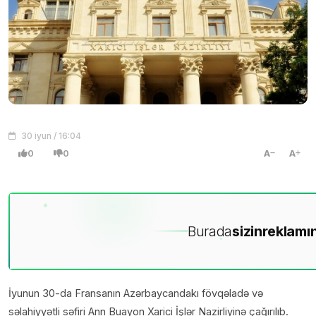
30 iyun / 16:04
0
0
A
A
Burada
sizin
reklamın
İyunun 30-da Fransanın Azərbaycandakı fövqəladə və
səlahiyyətli səfiri Ann Buayon Xarici İşlər Nazirliyinə çağırılıb.