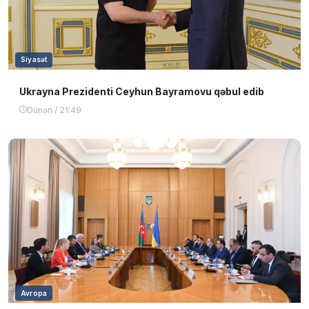
Siyasət
Ukrayna Prezidenti Ceyhun Bayramovu qəbul edib
Dünən / 21:49
Avropa