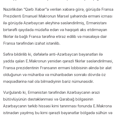
Nazirlikdən “Qərb Xəbər”ə verilən xəbərə görə, görüşdə Fransa
Prezidenti Emanuel Makronun Marsel şəhərində erməni icması
ilə görüşdə Azərbaycan əleyhinə səsləndirilmiş, Ermənistanı
birtərəfli qaydada müdafiə edən və həqiqəti əks etdirməyən
fikirlər ilə bağlı Fransa tərəfinə etiraz edilib və məsələyə dair
Fransa tərəfindən izahat istənilib.
Səfirə bildirilib ki, dəfələrlə anti-Azərbaycan bəyanatları ilə
yadda qalan E.Makronun yenidən qərəzli fikirlər səsləndirilməsi,
Fransa prezidentinin Fransanın erməni lobbisinin əlində bir alət
olduğunun və müharibə və müharibədən sonrakı dövrdə öz
məqsədlərinə nail ola bilmədiyinin bariz nümunəsidir.
Vurğulanıb ki, Ermənistan tərəfindən Azərbaycanın ərazi
bütövlüyünün dəstəklənməsi və Qarabağ bölgəsinin
Azərbaycanın tərkib hissəsi kimi tanınması fonunda E.Makrona
istinadən yayılmış bu kimi qərəzli bəyanatlar bölgədə sülhün və