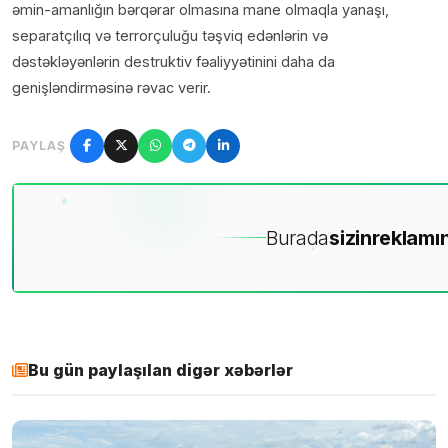
əmin-amanlığın bərqərar olmasına mane olmaqla yanaşı,
separatçılıq və terrorçuluğu təşviq edənlərin və
dəstəkləyənlərin destruktiv fəaliyyətinini daha da
genişləndirməsinə rəvac verir.
PAYLAŞ
Burada
sizin
reklamın
Bu gün paylaşılan digər xəbərlər