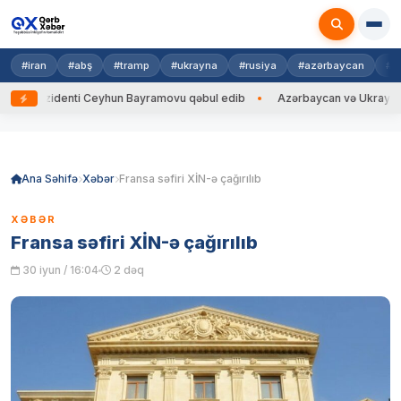
#iran
#abş
#tramp
#ukrayna
#rusiya
#azərbaycan
#h
zidenti Ceyhun Bayramovu qəbul edib
Azərbaycan və Ukrayna XİN başçı
Skip
to
content
Ana Səhifə
Xəbər
Fransa səfiri XİN-ə çağırılıb
XƏBƏR
Fransa səfiri XİN-ə çağırılıb
30 iyun / 16:04
2 dəq