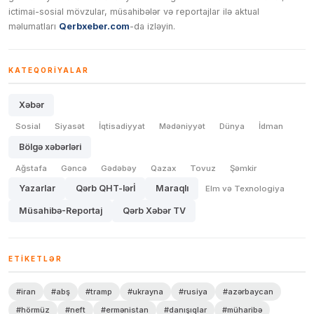
ictimai-sosial mövzular, müsahibələr və reportajlar ilə aktual
məlumatları
Qerbxeber.com
-da izləyin.
KATEQORIYALAR
Xəbər
Sosial
Siyasət
İqtisadiyyat
Mədəniyyət
Dünya
İdman
Bölgə xəbərləri
Ağstafa
Gəncə
Gədəbəy
Qazax
Tovuz
Şəmkir
Yazarlar
Qərb QHT-lərİ
Maraqlı
Elm və Texnologiya
Müsahibə-Reportaj
Qərb Xəbər TV
ETIKETLƏR
#iran
#abş
#tramp
#ukrayna
#rusiya
#azərbaycan
#hörmüz
#neft
#ermənistan
#danışıqlar
#müharibə