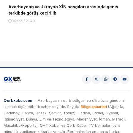
Azərbaycan və Ukrayna XİN başçıları arasında geniş
tərkibdə görüş keçirilib
Dünən / 21:40
Qerbxeber.com
– Azərbaycanın qərb bölgəsi və ölkə üzrə gündəmi
izləmək üçün etibarlı xəbər saytıdır. Saytda
Bölgə xəbərləri
(Ağstafa,
Gədəbəy, Gəncə, Qazax, Şəmkir, Tovuz), Hadisə, Sosial, Siyasət,
İqtisadiyyat, Dünya, Elm və Texnologiya, Mədəniyyət, İdman, Maraqlı,
Müsahibə-Reportaj, QHT Xəbər və Qərb Xəbər TV bölmələri üzrə
gündəlik yenilənən xəbərlər yer alır. Regionlardan ən son xəbərlər,