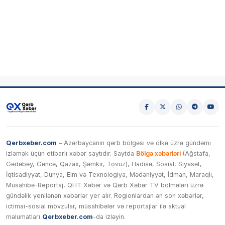
Qerbxeber.com
– Azərbaycanın qərb bölgəsi və ölkə üzrə gündəmi
izləmək üçün etibarlı xəbər saytıdır. Saytda
Bölgə xəbərləri
(Ağstafa,
Gədəbəy, Gəncə, Qazax, Şəmkir, Tovuz), Hadisə, Sosial, Siyasət,
İqtisadiyyat, Dünya, Elm və Texnologiya, Mədəniyyət, İdman, Maraqlı,
Müsahibə-Reportaj, QHT Xəbər və Qərb Xəbər TV bölmələri üzrə
gündəlik yenilənən xəbərlər yer alır. Regionlardan ən son xəbərlər,
ictimai-sosial mövzular, müsahibələr və reportajlar ilə aktual
məlumatları
Qerbxeber.com
-da izləyin.