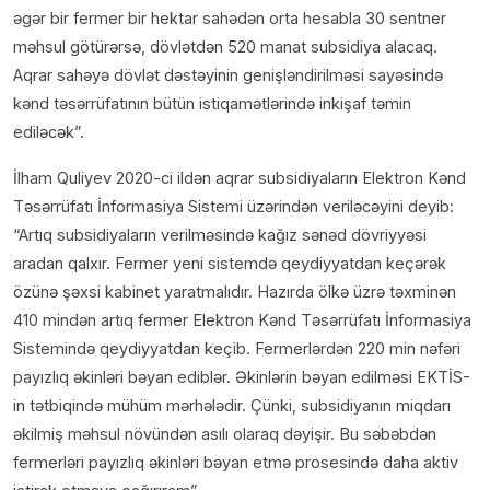
əgər bir fermer bir hektar sahədən orta hesabla 30 sentner
məhsul götürərsə, dövlətdən 520 manat subsidiya alacaq.
Aqrar sahəyə dövlət dəstəyinin genişləndirilməsi sayəsində
kənd təsərrüfatının bütün istiqamətlərində inkişaf təmin
ediləcək”.
İlham Quliyev 2020-ci ildən aqrar subsidiyaların Elektron Kənd
Təsərrüfatı İnformasiya Sistemi üzərindən veriləcəyini deyib:
“Artıq subsidiyaların verilməsində kağız sənəd dövriyyəsi
aradan qalxır. Fermer yeni sistemdə qeydiyyatdan keçərək
özünə şəxsi kabinet yaratmalıdır. Hazırda ölkə üzrə təxminən
410 mindən artıq fermer Elektron Kənd Təsərrüfatı İnformasiya
Sistemində qeydiyyatdan keçib. Fermerlərdən 220 min nəfəri
payızlıq əkinləri bəyan ediblər. Əkinlərin bəyan edilməsi EKTİS-
in tətbiqində mühüm mərhələdir. Çünki, subsidiyanın miqdarı
əkilmiş məhsul növündən asılı olaraq dəyişir. Bu səbəbdən
fermerləri payızlıq əkinləri bəyan etmə prosesində daha aktiv