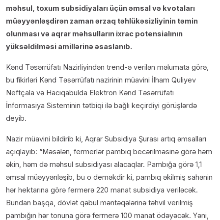
məhsul, toxum subsidiyaları üçün əmsal və kvotaları
müəyyənləşdirən zaman ərzaq təhlükəsizliyinin təmin
olunması və aqrar məhsulların ixrac potensialının
yüksəldilməsi amillərinə əsaslanıb.
Kənd Təsərrüfatı Nazirliyindən trend-ə verilən məlumata görə,
bu fikirləri Kənd Təsərrüfatı nazirinin müavini İlham Quliyev
Neftçala və Hacıqabulda Elektron Kənd Təsərrüfatı
İnformasiya Sisteminin tətbiqi ilə bağlı keçirdiyi görüşlərdə
deyib.
Nazir müavini bildirib ki, Aqrar Subsidiya Şurası artıq əmsalları
açıqlayıb: “Məsələn, fermerlər pambıq becərilməsinə görə həm
əkin, həm də məhsul subsidiyası alacaqlar. Pambığa görə 1,1
əmsal müəyyənləşib, bu o deməkdir ki, pambıq əkilmiş sahənin
hər hektarına görə fermerə 220 manat subsidiya veriləcək.
Bundan başqa, dövlət qəbul məntəqələrinə təhvil verilmiş
pambığın hər tonuna görə fermerə 100 manat ödəyəcək. Yəni,