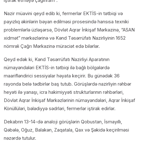
iştirak etməyə çağırıram”.
Nazir müavini qeyd edib ki, fermerlər EKTİS-in tətbiqi və
payızlıq əkinlərin bəyan edilməsi prosesində hansısa texniki
problemlərlə üzləşərsə, Dövlət Aqrar İnkişaf Mərkəzinə, “ASAN
xidmət” mərkəzlərinə və Kənd Təsərrüfatı Nazirliyinin 1652
nömrəli Çağrı Mərkəzinə müraciət edə bilərlər.
Qeyd edək ki, Kənd Təsərrüfatı Nazirliyi Aparatının
nümayəndələri EKTİS-in tətbiqi ilə bağlı bölgələrdə
maarifləndirici sessiyalar həyata keçirir. Bu günədək 36
rayonda belə tədbirlər baş tutub. Görüşlərdə nazirliyin rəhbər
heyəti ilə yanaşı, icra hakimiyyəti strukturlarının rəhbərləri,
Dövlət Aqrar İnkişaf Mərkəzlərinin nümayəndələri, Aqrar İnkişaf
Könüllüləri, bələdiyyə sədrləri, fermerlər iştirak edirlər.
Dekabrın 13-14-də analoji görüşlərin Qobustan, İsmayıllı,
Qəbələ, Oğuz, Balakən, Zaqatala, Qax və Şəkidə keçirilməsi
nəzərdə tutulur.