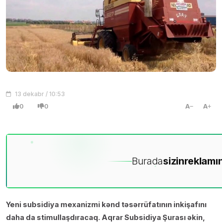
13 dekabr / 10:53
0
0
A
A
Burada
sizin
reklamın
Yeni subsidiya mexanizmi kənd təsərrüfatının inkişafını
daha da stimullaşdıracaq. Aqrar Subsidiya Şurası əkin,