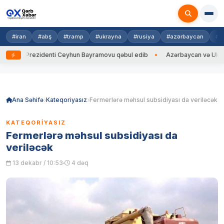
#iran
#abş
#tramp
#ukrayna
#rusiya
#azərbaycan
#h
na Prezidenti Ceyhun Bayramovu qəbul edib
Azərbaycan və Ukrayna XİN
Skip
to
content
Ana Səhifə
Kateqoriyasız
Fermerlərə məhsul subsidiyası da veriləcək
KATEQORIYASIZ
Fermerlərə məhsul subsidiyası da
veriləcək
13 dekabr / 10:53
4 dəq