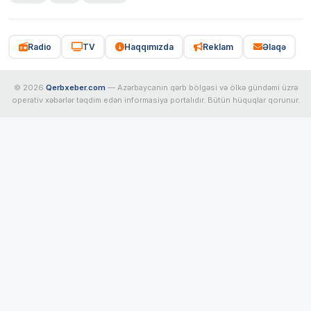
Radio
TV
Haqqımızda
Reklam
Əlaqə
© 2026
Qerbxeber.com
— Azərbaycanın qərb bölgəsi və ölkə gündəmi üzrə
operativ xəbərlər təqdim edən informasiya portalıdır. Bütün hüquqlar qorunur.