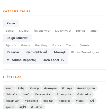
KATEQORIYALAR
Xəbər
Sosial
Siyasət
İqtisadiyyat
Mədəniyyət
Dünya
İdman
Bölgə xəbərləri
Ağstafa
Gəncə
Gədəbəy
Qazax
Tovuz
Şəmkir
Yazarlar
Qərb QHT-lərİ
Maraqlı
Elm və Texnologiya
Müsahibə-Reportaj
Qərb Xəbər TV
ETIKETLƏR
#iran
#abş
#tramp
#ukrayna
#rusiya
#azərbaycan
#hörmüz
#neft
#ermənistan
#danışıqlar
#müharibə
#paşinyan
#zelenski
#qazax
#atəşkəs
#israil
#Aİ
#putin
#ÇİN
#Türkiyə