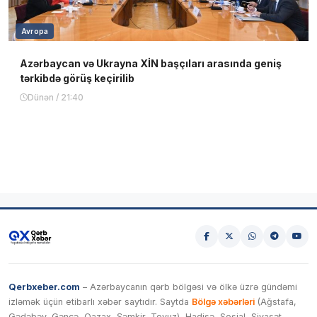
Avropa
Azərbaycan və Ukrayna XİN başçıları arasında geniş
tərkibdə görüş keçirilib
Dünən / 21:40
Qerbxeber.com
– Azərbaycanın qərb bölgəsi və ölkə üzrə gündəmi
izləmək üçün etibarlı xəbər saytıdır. Saytda
Bölgə xəbərləri
(Ağstafa,
Gədəbəy, Gəncə, Qazax, Şəmkir, Tovuz), Hadisə, Sosial, Siyasət,