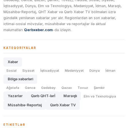
İqtisadiyyat, Dünya, Elm və Texnologiya, Mədəniyyət, İdman, Maraqlı,
Müsahibə-Reportaj, QHT Xəbər və Qərb Xəbər TV bölmələri üzrə
gündəlik yenilənən xəbərlər yer alır. Regionlardan ən son xəbərlər,
ictimai-sosial mövzular, müsahibələr və reportajlar ilə aktual
məlumatları
Qerbxeber.com
-da izləyin.
KATEQORIYALAR
Xəbər
Sosial
Siyasət
İqtisadiyyat
Mədəniyyət
Dünya
İdman
Bölgə xəbərləri
Ağstafa
Gəncə
Gədəbəy
Qazax
Tovuz
Şəmkir
Yazarlar
Qərb QHT-lərİ
Maraqlı
Elm və Texnologiya
Müsahibə-Reportaj
Qərb Xəbər TV
ETIKETLƏR