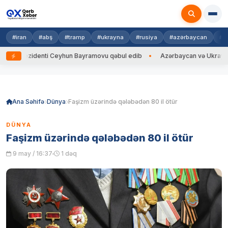
#iran
#abş
#tramp
#ukrayna
#rusiya
#azərbaycan
#h
rezidenti Ceyhun Bayramovu qəbul edib
Azərbaycan və Ukrayna XİN baş
Skip
to
content
Ana Səhifə
Dünya
Faşizm üzərində qələbədən 80 il ötür
DÜNYA
Faşizm üzərində qələbədən 80 il ötür
9 may / 16:37
1 dəq