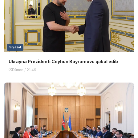
Siyasət
Ukrayna Prezidenti Ceyhun Bayramovu qəbul edib
Dünən / 21:49