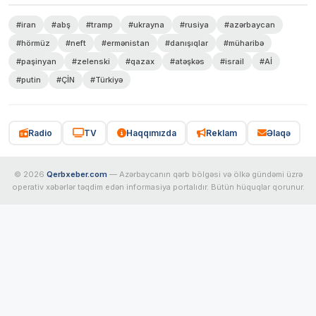
#iran
#abş
#tramp
#ukrayna
#rusiya
#azərbaycan
#hörmüz
#neft
#ermənistan
#danışıqlar
#müharibə
#paşinyan
#zelenski
#qazax
#atəşkəs
#israil
#Aİ
#putin
#ÇİN
#Türkiyə
Radio
TV
Haqqımızda
Reklam
Əlaqə
© 2026
Qerbxeber.com
— Azərbaycanın qərb bölgəsi və ölkə gündəmi üzrə
operativ xəbərlər təqdim edən informasiya portalıdır. Bütün hüquqlar qorunur.