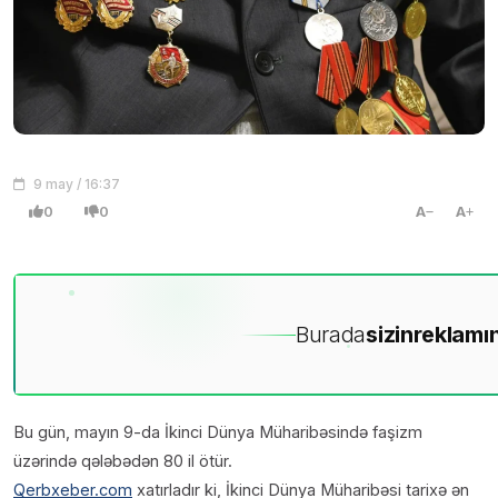
9 may / 16:37
0
0
A
A
Burada
sizin
reklamın
Bu gün, mayın 9-da İkinci Dünya Müharibəsində faşizm
üzərində qələbədən 80 il ötür.
Qerbxeber.com
xatırladır ki, İkinci Dünya Müharibəsi tarixə ən