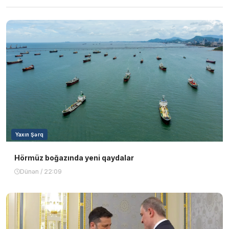
Yaxın Şərq
Hörmüz boğazında yeni qaydalar
Dünən / 22:09