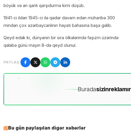
böyük və ən qanlı qarşıdurma kimi düşüb.
1941-ci ildən 1945-ci ilə qədər davam edən müharibə 300
mindən çox azərbaycanlının həyatı bahasına başa gəlib.
Qeyd edək ki, dünyanın bir sıra ölkələrində faşizm üzərində
qələbə günü mayın 8-də qeyd olunur.
PAYLAŞ
Burada
sizin
reklamın
Bu gün paylaşılan digər xəbərlər