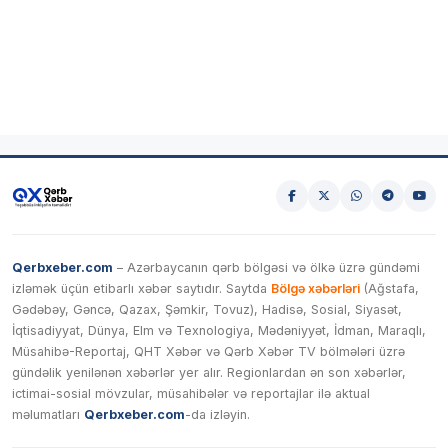
Qerbxeber.com
– Azərbaycanın qərb bölgəsi və ölkə üzrə gündəmi
izləmək üçün etibarlı xəbər saytıdır. Saytda
Bölgə xəbərləri
(Ağstafa,
Gədəbəy, Gəncə, Qazax, Şəmkir, Tovuz), Hadisə, Sosial, Siyasət,
İqtisadiyyat, Dünya, Elm və Texnologiya, Mədəniyyət, İdman, Maraqlı,
Müsahibə-Reportaj, QHT Xəbər və Qərb Xəbər TV bölmələri üzrə
gündəlik yenilənən xəbərlər yer alır. Regionlardan ən son xəbərlər,
ictimai-sosial mövzular, müsahibələr və reportajlar ilə aktual
məlumatları
Qerbxeber.com
-da izləyin.