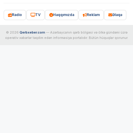
Radio
TV
Haqqımızda
Reklam
Əlaqə
© 2026
Qerbxeber.com
— Azərbaycanın qərb bölgəsi və ölkə gündəmi üzrə
operativ xəbərlər təqdim edən informasiya portalıdır. Bütün hüquqlar qorunur.