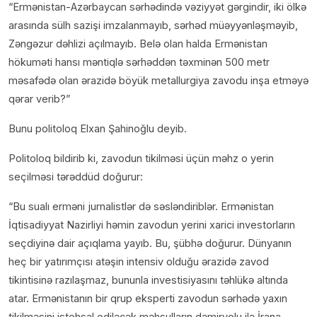
“Ermənistan-Azərbaycan sərhədində vəziyyət gərgindir, iki ölkə
arasında sülh sazişi imzalanmayıb, sərhəd müəyyənləşməyib,
Zəngəzur dəhlizi açılmayıb. Belə olan halda Ermənistan
hökuməti hansı məntiqlə sərhəddən təxminən 500 metr
məsafədə olan ərazidə böyük metallurgiya zavodu inşa etməyə
qərar verib?”
Bunu politoloq Elxan Şahinoğlu deyib.
Politoloq bildirib ki, zavodun tikilməsi üçün məhz o yerin
seçilməsi tərəddüd doğurur:
“Bu sualı erməni jurnalistlər də səsləndiriblər. Ermənistan
İqtisadiyyat Nazirliyi həmin zavodun yerini xarici investorların
seçdiyinə dair açıqlama yayıb. Bu, şübhə doğurur. Dünyanın
heç bir yatırımçısı atəşin intensiv olduğu ərazidə zavod
tikintisinə razılaşmaz, bununla investisiyasını təhlükə altında
atar. Ermənistanın bir qrup eksperti zavodun sərhədə yaxın
tikilməsini istehsal ediləcək məhsulların dəmiryolu ilə İrana