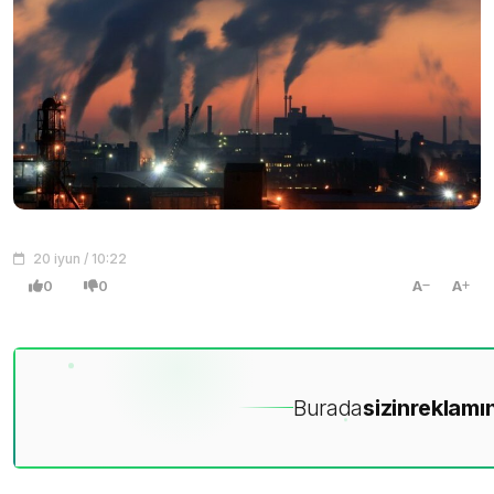
20 iyun / 10:22
0
0
A
A
Burada
sizin
reklamın