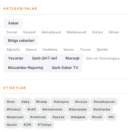
KATEQORIYALAR
Xəbər
Sosial
Siyasət
İqtisadiyyat
Mədəniyyət
Dünya
İdman
Bölgə xəbərləri
Ağstafa
Gəncə
Gədəbəy
Qazax
Tovuz
Şəmkir
Yazarlar
Qərb QHT-lərİ
Maraqlı
Elm və Texnologiya
Müsahibə-Reportaj
Qərb Xəbər TV
ETIKETLƏR
#iran
#abş
#tramp
#ukrayna
#rusiya
#azərbaycan
#hörmüz
#neft
#ermənistan
#danışıqlar
#müharibə
#paşinyan
#zelenski
#qazax
#atəşkəs
#israil
#Aİ
#putin
#ÇİN
#Türkiyə