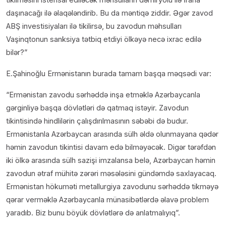
daşınacağı ilə əlaqələndirib. Bu da məntiqə ziddir. Əgər zavod
ABŞ investisiyaları ilə tikilirsə, bu zavodun məhsulları
Vaşinqtonun sanksiya tətbiq etdiyi ölkəyə necə ixrac edilə
bilər?”
E.Şahinoğlu Ermənistanın burada tamam başqa məqsədi var:
“Ermənistan zavodu sərhəddə inşa etməklə Azərbaycanla
gərginliyə başqa dövlətləri də qatmaq istəyir. Zavodun
tikintisində hindlilərin çalışdırılmasının səbəbi də budur.
Ermənistanla Azərbaycan arasında sülh əldə olunmayana qədər
həmin zavodun tikintisi davam edə bilməyəcək. Digər tərəfdən
iki ölkə arasında sülh sazişi imzalansa belə, Azərbaycan həmin
zavodun ətraf mühitə zərəri məsələsini gündəmdə saxlayacaq.
Ermənistan hökuməti metallurgiya zavodunu sərhəddə tikməyə
qərar verməklə Azərbaycanla münasibətlərdə əlavə problem
yaradıb. Biz bunu böyük dövlətlərə də anlatmalıyıq”.