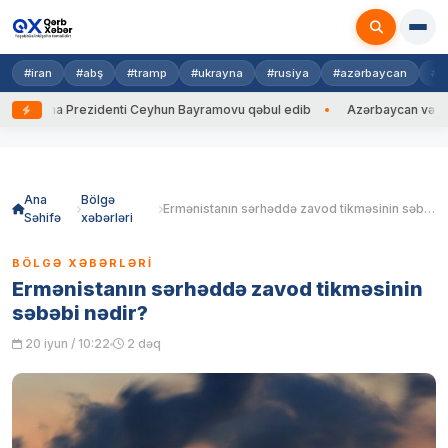
#iran
#abş
#tramp
#ukrayna
#rusiya
#azərbaycan
#h
rayna Prezidenti Ceyhun Bayramovu qəbul edib
Azərbaycan və Ukrayna 
Skip
to
content
Ana
Bölgə
Ermənistanın sərhəddə zavod tikməsinin səbəbi nədir?
Səhifə
xəbərləri
BÖLGƏ XƏBƏRLƏRI
Ermənistanın sərhəddə zavod tikməsinin
səbəbi nədir?
20 iyun / 10:22
2 dəq