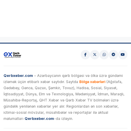
Qerbxeber.com
– Azərbaycanın qərb bölgəsi və ölkə üzrə gündəmi
izləmək üçün etibarlı xəbər saytıdır. Saytda
Bölgə xəbərləri
(Ağstafa,
Gədəbəy, Gəncə, Qazax, Şəmkir, Tovuz), Hadisə, Sosial, Siyasət,
İqtisadiyyat, Dünya, Elm və Texnologiya, Mədəniyyət, İdman, Maraqlı,
Müsahibə-Reportaj, QHT Xəbər və Qərb Xəbər TV bölmələri üzrə
gündəlik yenilənən xəbərlər yer alır. Regionlardan ən son xəbərlər,
ictimai-sosial mövzular, müsahibələr və reportajlar ilə aktual
məlumatları
Qerbxeber.com
-da izləyin.