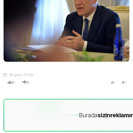
19 iyun / 17:00
0
0
A
A
Burada
sizin
reklamın