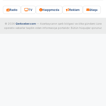
Radio
TV
Haqqımızda
Reklam
Əlaqə
© 2026
Qerbxeber.com
— Azərbaycanın qərb bölgəsi və ölkə gündəmi üzrə
operativ xəbərlər təqdim edən informasiya portalıdır. Bütün hüquqlar qorunur.