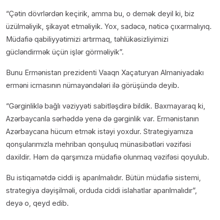
“Çətin dövrlərdən keçirik, amma bu, o demək deyil ki, biz
üzülməliyik, şikayət etməliyik. Yox, sadəcə, nəticə çıxarmalıyıq.
Müdafiə qabiliyyətimizi artırmaq, təhlükəsizliyimizi
gücləndirmək üçün işlər görməliyik”.
Bunu Ermənistan prezidenti Vaaqn Xaçaturyan Almaniyadakı
erməni icmasının nümayəndələri ilə görüşündə deyib.
“Gərginliklə bağlı vəziyyəti sabitləşdirə bildik. Baxmayaraq ki,
Azərbaycanla sərhəddə yenə də gərginlik var. Ermənistanın
Azərbaycana hücum etmək istəyi yoxdur. Strategiyamıza
qonşularımızla mehriban qonşuluq münasibətləri vəzifəsi
daxildir. Həm də qarşımıza müdafiə olunmaq vəzifəsi qoyulub.
Bu istiqamətdə ciddi iş aparılmalıdır. Bütün müdafiə sistemi,
strategiya dəyişilməli, orduda ciddi islahatlar aparılmalıdır”,
deyə o, qeyd edib.