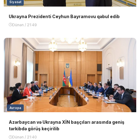
Siyasət
Ukrayna Prezidenti Ceyhun Bayramovu qəbul edib
Dünən / 21:49
Avropa
Azərbaycan və Ukrayna XİN başçıları arasında geniş
tərkibdə görüş keçirilib
Dünən / 21:40