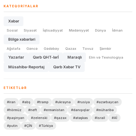
KATEQORIYALAR
Xəbər
Sosial
Siyasət
İqtisadiyyat
Mədəniyyət
Dünya
İdman
Bölgə xəbərləri
Ağstafa
Gəncə
Gədəbəy
Qazax
Tovuz
Şəmkir
Yazarlar
Qərb QHT-lərİ
Maraqlı
Elm və Texnologiya
Müsahibə-Reportaj
Qərb Xəbər TV
ETIKETLƏR
#iran
#abş
#tramp
#ukrayna
#rusiya
#azərbaycan
#hörmüz
#neft
#ermənistan
#danışıqlar
#müharibə
#paşinyan
#zelenski
#qazax
#atəşkəs
#israil
#Aİ
#putin
#ÇİN
#Türkiyə