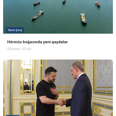
Yaxın Şərq
Hörmüz boğazında yeni qaydalar
Dünən / 22:09