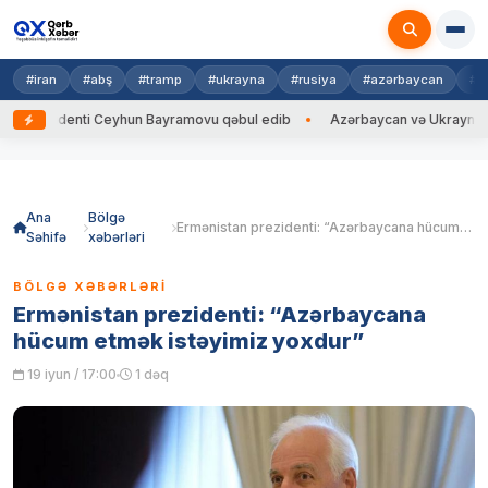
#iran
#abş
#tramp
#ukrayna
#rusiya
#azərbaycan
#h
zidenti Ceyhun Bayramovu qəbul edib
Azərbaycan və Ukrayna XİN başçıl
Skip
to
content
Ana
Bölgə
Ermənistan prezidenti: “Azərbaycana hücum etmək istəyimiz yoxdur”
Səhifə
xəbərləri
BÖLGƏ XƏBƏRLƏRI
Ermənistan prezidenti: “Azərbaycana
hücum etmək istəyimiz yoxdur”
19 iyun / 17:00
1 dəq